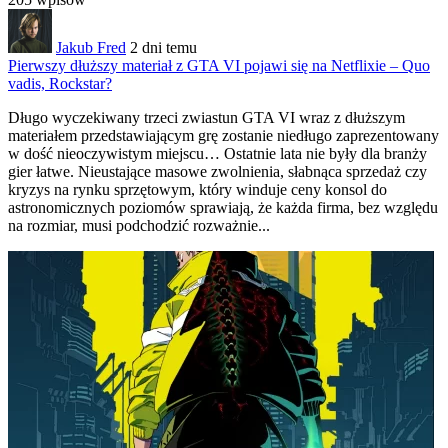
Jakub Fred
2 dni temu
Pierwszy dłuższy materiał z GTA VI pojawi się na Netflixie – Quo
vadis, Rockstar?
Długo wyczekiwany trzeci zwiastun GTA
VI wraz z dłuższym
materiałem przedstawiającym grę zostanie niedługo zaprezentowany
w dość nieoczywistym miejscu… Ostatnie lata nie były dla branży
gier łatwe. Nieustające masowe zwolnienia, słabnąca sprzedaż czy
kryzys na rynku sprzętowym, który winduje ceny konsol do
astronomicznych poziomów sprawiają, że każda firma, bez względu
na rozmiar, musi podchodzić rozważnie...