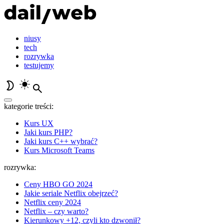
niusy
tech
rozrywka
testujemy
kategorie treści:
Kurs UX
Jaki kurs PHP?
Jaki kurs C++ wybrać?
Kurs Microsoft Teams
rozrywka:
Ceny HBO GO 2024
Jakie seriale Netflix obejrzeć?
Netflix ceny 2024
Netflix – czy warto?
Kierunkowy +12, czyli kto dzwonił?