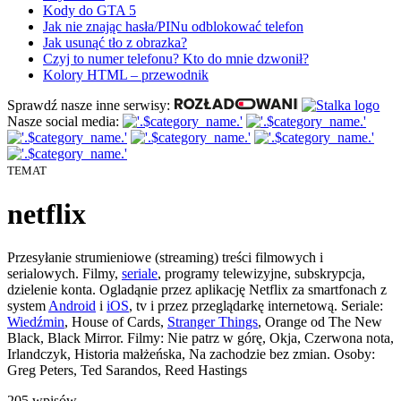
Kody do GTA 5
Jak nie znając hasła/PINu odblokować telefon
Jak usunąć tło z obrazka?
Czyj to numer telefonu? Kto do mnie dzwonił?
Kolory HTML – przewodnik
Sprawdź nasze inne serwisy:
Nasze social media:
TEMAT
netflix
Przesyłanie strumieniowe (streaming) treści filmowych i
serialowych. Filmy,
seriale
, programy telewizyjne, subskrypcja,
dzielenie konta. Ogladąnie przez aplikację Netflix za smartfonach z
system
Android
i
iOS
, tv i przez przeglądarkę internetową. Seriale:
Wiedźmin
, House of Cards,
Stranger Things
, Orange od The New
Black, Black Mirror. Filmy: Nie patrz w górę, Okja, Czerwona nota,
Irlandczyk, Historia małżeńska, Na zachodzie bez zmian. Osoby:
Greg Peters, Ted Sarandos, Reed Hastings
205
wpisów