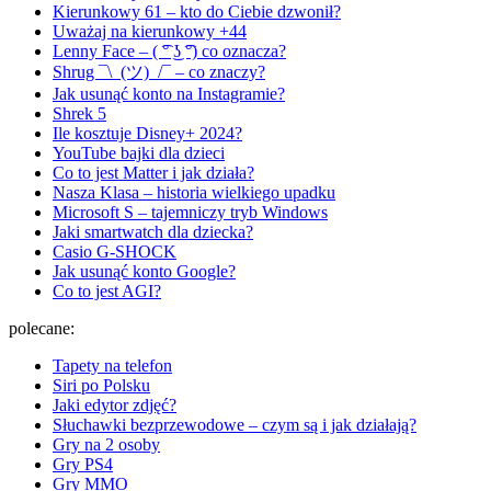
Kierunkowy 61 – kto do Ciebie dzwonił?
Uważaj na kierunkowy +44
Lenny Face – ( ͡° ͜ʖ ͡°) co oznacza?
Shrug ¯\_(ツ)_/¯ – co znaczy?
Jak usunąć konto na Instagramie?
Shrek 5
Ile kosztuje Disney+ 2024?
YouTube bajki dla dzieci
Co to jest Matter i jak działa?
Nasza Klasa – historia wielkiego upadku
Microsoft S – tajemniczy tryb Windows
Jaki smartwatch dla dziecka?
Casio G-SHOCK
Jak usunąć konto Google?
Co to jest AGI?
polecane:
Tapety na telefon
Siri po Polsku
Jaki edytor zdjęć?
Słuchawki bezprzewodowe – czym są i jak działają?
Gry na 2 osoby
Gry PS4
Gry MMO