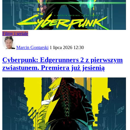
Filmy i seriale
Marcin Gontarski
1 lipca 2026 12:30
Cyberpunk: Edgerunners 2 z pierwszym
zwiastunem. Premiera już jesienią