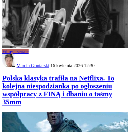
Filmy i seriale
Marcin Gontarski
16 kwietnia 2026 12:30
Polska klasyka trafiła na Netflixa. To
kolejna niespodzianka po ogłoszeniu
współpracy z FINĄ i dbaniu o taśmy
35mm