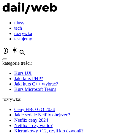
niusy
tech
rozrywka
testujemy
kategorie treści:
Kurs UX
Jaki kurs PHP?
Jaki kurs C++ wybrać?
Kurs Microsoft Teams
rozrywka:
Ceny HBO GO 2024
Jakie seriale Netflix obejrzeć?
Netflix ceny 2024
Netflix – czy warto?
Kierunkowy +12, czyli kto dzwonił?