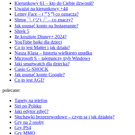
Kierunkowy 61 – kto do Ciebie dzwonił?
Uważaj na kierunkowy +44
Lenny Face – ( ͡° ͜ʖ ͡°) co oznacza?
Shrug ¯\_(ツ)_/¯ – co znaczy?
Jak usunąć konto na Instagramie?
Shrek 5
Ile kosztuje Disney+ 2024?
YouTube bajki dla dzieci
Co to jest Matter i jak działa?
Nasza Klasa – historia wielkiego upadku
Microsoft S – tajemniczy tryb Windows
Jaki smartwatch dla dziecka?
Casio G-SHOCK
Jak usunąć konto Google?
Co to jest AGI?
polecane:
Tapety na telefon
Siri po Polsku
Jaki edytor zdjęć?
Słuchawki bezprzewodowe – czym są i jak działają?
Gry na 2 osoby
Gry PS4
Gry MMO