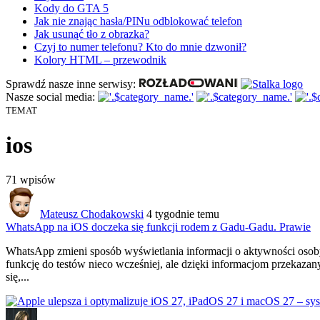
Kody do GTA 5
Jak nie znając hasła/PINu odblokować telefon
Jak usunąć tło z obrazka?
Czyj to numer telefonu? Kto do mnie dzwonił?
Kolory HTML – przewodnik
Sprawdź nasze inne serwisy:
Nasze social media:
TEMAT
ios
71
wpisów
Mateusz Chodakowski
4 tygodnie temu
WhatsApp na iOS doczeka się funkcji rodem z Gadu-Gadu. Prawie
WhatsApp zmieni sposób wyświetlania informacji
o aktywności osoby
funkcję do testów nieco wcześniej, ale dzięki informacjom przekaza
się,...