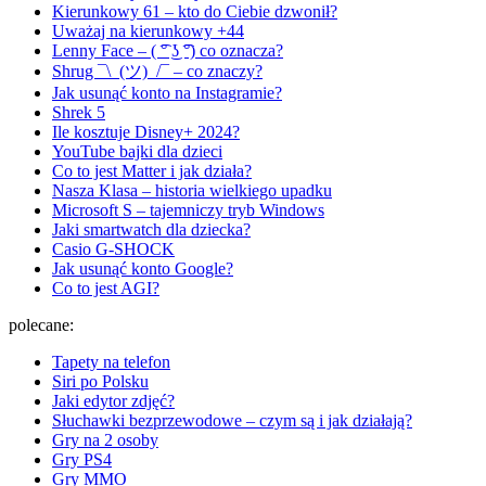
Kierunkowy 61 – kto do Ciebie dzwonił?
Uważaj na kierunkowy +44
Lenny Face – ( ͡° ͜ʖ ͡°) co oznacza?
Shrug ¯\_(ツ)_/¯ – co znaczy?
Jak usunąć konto na Instagramie?
Shrek 5
Ile kosztuje Disney+ 2024?
YouTube bajki dla dzieci
Co to jest Matter i jak działa?
Nasza Klasa – historia wielkiego upadku
Microsoft S – tajemniczy tryb Windows
Jaki smartwatch dla dziecka?
Casio G-SHOCK
Jak usunąć konto Google?
Co to jest AGI?
polecane:
Tapety na telefon
Siri po Polsku
Jaki edytor zdjęć?
Słuchawki bezprzewodowe – czym są i jak działają?
Gry na 2 osoby
Gry PS4
Gry MMO