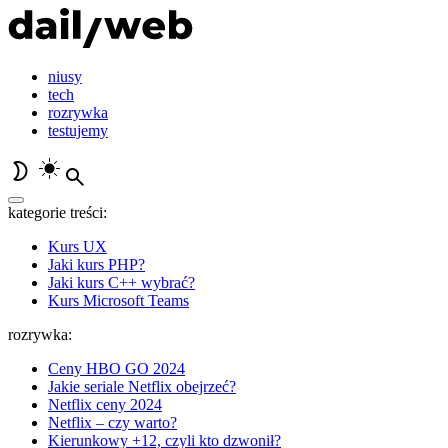
niusy
tech
rozrywka
testujemy
kategorie treści:
Kurs UX
Jaki kurs PHP?
Jaki kurs C++ wybrać?
Kurs Microsoft Teams
rozrywka:
Ceny HBO GO 2024
Jakie seriale Netflix obejrzeć?
Netflix ceny 2024
Netflix – czy warto?
Kierunkowy +12, czyli kto dzwonił?