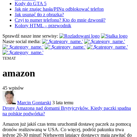
Kody do GTA 5
Jak nie znając hasła/PINu odblokować telefon
Jak usunąć tło z obrazka?
Czyj to numer telefonu? Kto do mnie dzwonił?
Kolory HTML – przewodnik
Sprawdź nasze inne serwisy:
Nasze social media:
TEMAT
amazon
45
wpisów
Marcin Gontarski
3 lata temu
Drony Amazona nad domami Brytyjczyków. Kiedy paczki spadną
na polskie podwórka?
Amazon już jakiś czas temu
uruchomił dostawę paczek za pomocą
dronów realizowaną w USA. Co więcej, podróż pakunku trwa
jedyne 20-30 minut! Niebawem latający dostawcy mają zawitać do