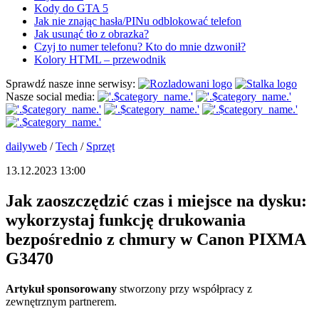
Kody do GTA 5
Jak nie znając hasła/PINu odblokować telefon
Jak usunąć tło z obrazka?
Czyj to numer telefonu? Kto do mnie dzwonił?
Kolory HTML – przewodnik
Sprawdź nasze inne serwisy:
Nasze social media:
dailyweb
/
Tech
/
Sprzęt
13.12.2023 13:00
Jak zaoszczędzić czas i miejsce na dysku:
wykorzystaj funkcję drukowania
bezpośrednio z chmury w Canon PIXMA
G3470
Artykuł sponsorowany
stworzony przy współpracy z
zewnętrznym partnerem.