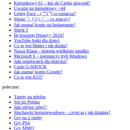
Kierunkowy 61 – kto do Ciebie dzwonił?
Uważaj na kierunkowy +44
Lenny Face – ( ͡° ͜ʖ ͡°) co oznacza?
Shrug ¯\_(ツ)_/¯ – co znaczy?
Jak usunąć konto na Instagramie?
Shrek 5
Ile kosztuje Disney+ 2024?
YouTube bajki dla dzieci
Co to jest Matter i jak działa?
Nasza Klasa – historia wielkiego upadku
Microsoft S – tajemniczy tryb Windows
Jaki smartwatch dla dziecka?
Casio G-SHOCK
Jak usunąć konto Google?
Co to jest AGI?
polecane:
Tapety na telefon
Siri po Polsku
Jaki edytor zdjęć?
Słuchawki bezprzewodowe – czym są i jak działają?
Gry na 2 osoby
Gry PS4
Gry MMO