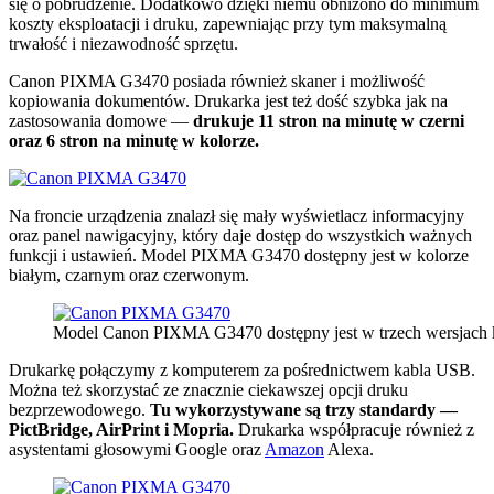
się o pobrudzenie. Dodatkowo dzięki niemu obniżono do minimum
koszty eksploatacji i druku, zapewniając przy tym maksymalną
trwałość i niezawodność sprzętu.
Canon PIXMA G3470 posiada również skaner i możliwość
kopiowania dokumentów. Drukarka jest też dość szybka jak na
zastosowania domowe —
drukuje 11 stron na minutę w czerni
oraz 6 stron na minutę w kolorze.
Na froncie urządzenia znalazł się mały wyświetlacz informacyjny
oraz panel nawigacyjny, który daje dostęp do wszystkich ważnych
funkcji i ustawień. Model PIXMA G3470 dostępny jest w kolorze
białym, czarnym oraz czerwonym.
Model Canon PIXMA G3470 dostępny jest w trzech wersjach k
Drukarkę połączymy z komputerem za pośrednictwem kabla USB.
Można też skorzystać ze znacznie ciekawszej opcji druku
bezprzewodowego.
Tu wykorzystywane są trzy standardy —
PictBridge, AirPrint i Mopria.
Drukarka współpracuje również z
asystentami głosowymi Google oraz
Amazon
Alexa.