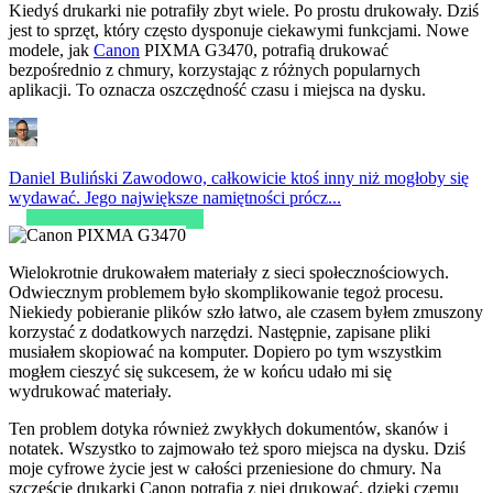
Kiedyś drukarki nie potrafiły zbyt wiele. Po prostu drukowały. Dziś
jest to sprzęt, który często dysponuje ciekawymi funkcjami. Nowe
modele, jak
Canon
PIXMA G3470, potrafią drukować
bezpośrednio z chmury, korzystając z różnych popularnych
aplikacji. To oznacza oszczędność czasu i miejsca na dysku.
Daniel Buliński
Zawodowo, całkowicie ktoś inny niż mogłoby się
wydawać. Jego największe namiętności prócz...
Wielokrotnie drukowałem materiały z sieci społecznościowych.
Odwiecznym problemem było skomplikowanie tegoż procesu.
Niekiedy pobieranie plików szło łatwo, ale czasem byłem zmuszony
korzystać z dodatkowych narzędzi. Następnie, zapisane pliki
musiałem skopiować na komputer. Dopiero po tym wszystkim
mogłem cieszyć się sukcesem, że w końcu udało mi się
wydrukować materiały.
Ten problem dotyka również zwykłych dokumentów, skanów i
notatek. Wszystko to zajmowało też sporo miejsca na dysku. Dziś
moje cyfrowe życie jest w całości przeniesione do chmury. Na
szczęście drukarki Canon potrafią z niej drukować, dzięki czemu