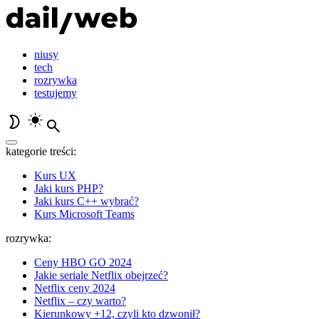
niusy
tech
rozrywka
testujemy
kategorie treści:
Kurs UX
Jaki kurs PHP?
Jaki kurs C++ wybrać?
Kurs Microsoft Teams
rozrywka:
Ceny HBO GO 2024
Jakie seriale Netflix obejrzeć?
Netflix ceny 2024
Netflix – czy warto?
Kierunkowy +12, czyli kto dzwonił?