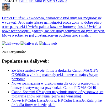
TEMATY:
canon
drukarki
PIXMA G3470
Daniel Buliński
Zawodowo, całkowicie ktoś inny niż mogłoby się
wydawać. Jego największe namiętności prócz żony to dobre piwo,
ostre papryczki i świeżo palona kawa w hurtowej ilości. Uwielbia
nowe technologie i gadżety, ma też spory sentyment do tych starych.
Mówi o sobie, że jest „roztańczonym puchem tego świata”.
/
2400
artykułów
Popularne na dailyweb:
Zwiększ zasięg swojej firmy z drukarką Canon MAXIFY
GX6040: wydrukuj materiały reklamowe na najwyższym
poziomie
Nowe rozwiązania w drukowaniu dla osób pracujących w
branży kreatywnej na przykładzie Canon PIXMA G640
Canon Zoemini S2: aparat natychmiastowy który sprawia, że
fotografia znów jest fajna (pierwsze wrażenia)
Nowe HP Color LaserJet oraz HP Color LaserJet Enterprise –
druk dla firmy w każdej skali