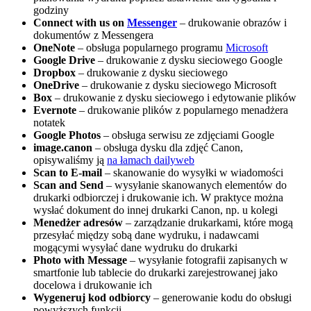
godziny
Connect with us on
Messenger
– drukowanie obrazów i
dokumentów z Messengera
OneNote
– obsługa popularnego programu
Microsoft
Google Drive
– drukowanie z dysku sieciowego Google
Dropbox
– drukowanie z dysku sieciowego
OneDrive
– drukowanie z dysku sieciowego Microsoft
Box
– drukowanie z dysku sieciowego i edytowanie plików
Evernote
– drukowanie plików z popularnego menadżera
notatek
Google Photos
– obsługa serwisu ze zdjęciami Google
image.canon
– obsługa dysku dla zdjęć Canon,
opisywaliśmy ją
na łamach dailyweb
Scan to E-mail
– skanowanie do wysyłki w wiadomości
Scan and Send
– wysyłanie skanowanych elementów do
drukarki odbiorczej i drukowanie ich. W praktyce można
wysłać dokument do innej drukarki Canon, np. u kolegi
Menedżer adresów
– zarządzanie drukarkami, które mogą
przesyłać między sobą dane wydruku, i nadawcami
mogącymi wysyłać dane wydruku do drukarki
Photo with Message
– wysyłanie fotografii zapisanych w
smartfonie lub tablecie do drukarki zarejestrowanej jako
docelowa i drukowanie ich
Wygeneruj kod odbiorcy
– generowanie kodu do obsługi
powyższych funkcji