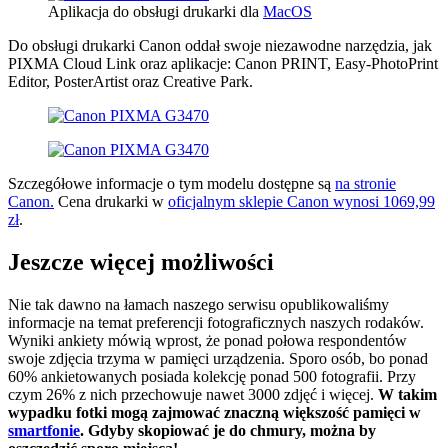
Aplikacja do obsługi drukarki dla
MacOS
Do obsługi drukarki Canon oddał swoje niezawodne narzędzia, jak
PIXMA Cloud Link oraz aplikacje: Canon PRINT, Easy-PhotoPrint
Editor, PosterArtist oraz Creative Park.
Szczegółowe informacje o tym modelu dostępne są
na stronie
Canon.
Cena drukarki w
oficjalnym sklepie Canon wynosi 1069,99
zł
.
Jeszcze więcej możliwości
Nie tak dawno na łamach naszego serwisu opublikowaliśmy
informacje na temat preferencji fotograficznych naszych rodaków.
Wyniki ankiety mówią wprost, że ponad połowa respondentów
swoje zdjęcia trzyma w pamięci urządzenia. Sporo osób, bo ponad
60% ankietowanych posiada kolekcję ponad 500 fotografii. Przy
czym 26% z nich przechowuje nawet 3000 zdjęć i więcej.
W takim
wypadku fotki mogą zajmować znaczną większość pamięci w
smartfonie
. Gdyby skopiować je do chmury, można by