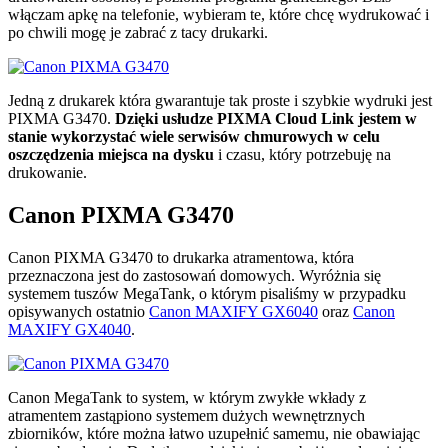
włączam apkę na telefonie, wybieram te, które chcę wydrukować i
po chwili mogę je zabrać z tacy drukarki.
Jedną z drukarek która gwarantuje tak proste i szybkie wydruki jest
PIXMA G3470.
Dzięki usłudze PIXMA Cloud Link jestem w
stanie wykorzystać wiele serwisów chmurowych w celu
oszczędzenia miejsca na dysku
i czasu, który potrzebuję na
drukowanie.
Canon PIXMA G3470
Canon PIXMA G3470 to drukarka atramentowa, która
przeznaczona jest do zastosowań domowych. Wyróżnia się
systemem tuszów MegaTank, o którym pisaliśmy w przypadku
opisywanych ostatnio
Canon MAXIFY GX6040
oraz
Canon
MAXIFY GX4040
.
Canon MegaTank to system, w którym zwykłe wkłady z
atramentem zastąpiono systemem dużych wewnętrznych
zbiorników, które można łatwo uzupełnić samemu, nie obawiając