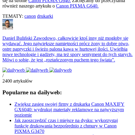
się na stronie
Canon PIXMA G640.
Zachęcamy do przeczytania
również naszego artykułu o
Canon PIXMA G640.
TEMATY:
canon
drukarki
Daniel Buliński
Zawodowo, całkowicie ktoś inny niż mogłoby się
wydawać. Jego największe namiętności prócz żony to dobre piwo,
ostre papryczki i świeżo palona kawa w hurtowej ilości. Uwielbia
nowe technologie i gadżety, ma też spory sentyment do tych starych.
Mówi o sobie, że jest „roztańczonym puchem tego świata”.
/
2400
artykułów
Popularne na dailyweb:
Zwiększ zasięg swojej firmy z drukarką Canon MAXIFY
GX6040: wydrukuj materiały reklamowe na najwyższym
poziomie
Jak zaoszczędzić czas i miejsce na dysku: wykorzystaj
funkcję drukowania bezpośrednio z chmury w Canon
PIXMA G3470