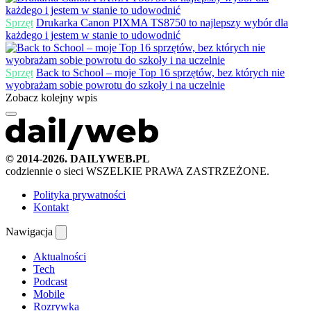
Sprzęt
Drukarka Canon PIXMA TS8750 to najlepszy wybór dla
każdego i jestem w stanie to udowodnić
Sprzęt
Back to School – moje Top 16 sprzętów, bez których nie
wyobrażam sobie powrotu do szkoły i na uczelnie
Zobacz kolejny wpis
© 2014-2026. DAILYWEB.PL
codziennie o sieci
WSZELKIE PRAWA ZASTRZEŻONE.
Polityka prywatności
Kontakt
Nawigacja
Aktualności
Tech
Podcast
Mobile
Rozrywka