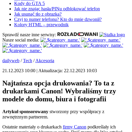
Kody do GTA 5
Jak nie znając hasła/PINu odblokować telefon
Jak usunąć tło z obrazka?
Czyj to numer telefonu? Kto do mnie dzwonił?
Kolory HTML – przewodnik
Sprawdź nasze inne serwisy:
Nasze social media:
dailyweb
/
Tech
/
Akcesoria
21.12.2023 10:00 | Aktualizacja: 22.12.2023 10:03
Najtańsza opcja drukowania? To ta z
drukarkami Canon! Wybraliśmy trzy
modele do domu, biura i fotografii
Artykuł sponsorowany
stworzony przy współpracy z
zewnętrznym partnerem.
Ostatnie materiały o drukarkach
firmy Canon
podkreślały ich