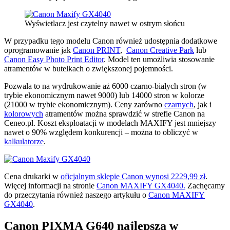
Wyświetlacz jest czytelny nawet w ostrym słońcu
W przypadku tego modelu Canon również udostępnia dodatkowe
oprogramowanie jak
Canon PRINT
,
Canon Creative Park
lub
Canon Easy Photo Print Editor
. Model ten umożliwia stosowanie
atramentów w butelkach o zwiększonej pojemności.
Pozwala to na wydrukowanie aż 6000 czarno-białych stron (w
trybie ekonomicznym nawet 9000) lub 14000 stron w kolorze
(21000 w trybie ekonomicznym). Ceny zarówno
czarnych
, jak i
kolorowych
atramentów można sprawdzić w strefie Canon na
Ceneo.pl. Koszt eksploatacji w modelach MAXIFY jest mniejszy
nawet o 90% względem konkurencji – można to obliczyć w
kalkulatorze
.
Cena drukarki w
oficjalnym sklepie Canon wynosi 2229,99 zł
.
Więcej informacji na stronie
Canon MAXIFY GX4040.
Zachęcamy
do przeczytania również naszego artykułu o
Canon MAXIFY
GX4040
.
Canon PIXMA G640 najlepsza w