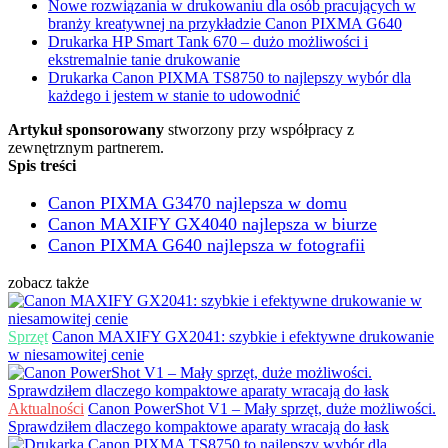
Nowe rozwiązania w drukowaniu dla osób pracujących w
branży kreatywnej na przykładzie Canon PIXMA G640
Drukarka HP Smart Tank 670 – dużo możliwości i
ekstremalnie tanie drukowanie
Drukarka Canon PIXMA TS8750 to najlepszy wybór dla
każdego i jestem w stanie to udowodnić
Artykuł sponsorowany
stworzony przy współpracy z
zewnętrznym partnerem.
Spis treści
Canon PIXMA G3470 najlepsza w domu
Canon MAXIFY GX4040 najlepsza w biurze
Canon PIXMA G640 najlepsza w fotografii
zobacz także
Sprzęt
Canon MAXIFY GX2041: szybkie i efektywne drukowanie
w niesamowitej cenie
Aktualności
Canon PowerShot V1 – Mały sprzęt, duże możliwości.
Sprawdziłem dlaczego kompaktowe aparaty wracają do łask