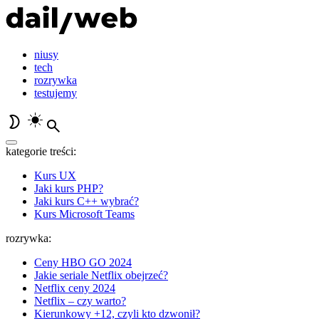
niusy
tech
rozrywka
testujemy
kategorie treści:
Kurs UX
Jaki kurs PHP?
Jaki kurs C++ wybrać?
Kurs Microsoft Teams
rozrywka:
Ceny HBO GO 2024
Jakie seriale Netflix obejrzeć?
Netflix ceny 2024
Netflix – czy warto?
Kierunkowy +12, czyli kto dzwonił?