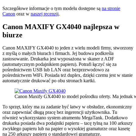
Szczegółowe informacje o tym modelu dostępne są
na stronie
Canon
oraz w
naszej recenzji
.
Canon MAXIFY GX4040 najlepsza w
biurze
Canon MAXIFY GX4040 to jeden z wielu modeli firmy, stworzony
z myślą o małych biurach i firmach. Jej budowa podkreśla
zastosowanie. Drukarka jest wyposażona w skaner z ADF
(automatycznym podajnikiem papieru). Potrafi łączyć się za
pośrednictwem USB lub LAN oraz bezprzewodowo za
pośrednictwem WiFi. Posiada też duplex, dzięki czemu jest w stanie
automatycznie drukować po obu stronach kartki.
Canon Maxify GX4040 to model pośrodku oferty. Ma jednak ws
To sprzęt, który ma za zadanie być łatwy w obsłudze, ekonomiczny
oraz zapewniać długą pracę bez ingerencji użytkownika. Tu
również wykorzystano system atramentu MegaTank. Dodatkowo
drukarka posiada dwa podajniki papieru
–
tacę tylną na 100 arkuszy
zwykłego papieru lub na papier o wysokiej gramaturze oraz kasetę
na 250 arkuszy papieru o standardowej gramaturze.