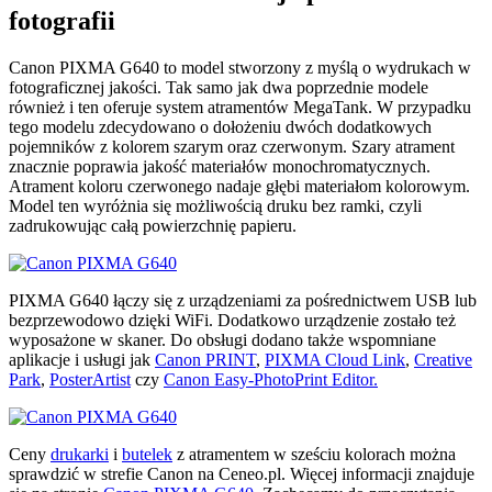
fotografii
Canon PIXMA G640 to model stworzony z myślą o wydrukach w
fotograficznej jakości. Tak samo jak dwa poprzednie modele
również i ten oferuje system atramentów MegaTank. W przypadku
tego modelu zdecydowano o dołożeniu dwóch dodatkowych
pojemników z kolorem szarym oraz czerwonym. Szary atrament
znacznie poprawia jakość materiałów monochromatycznych.
Atrament koloru czerwonego nadaje głębi materiałom kolorowym.
Model ten wyróżnia się możliwością druku bez ramki, czyli
zadrukowując całą powierzchnię papieru.
PIXMA G640 łączy się z urządzeniami za pośrednictwem USB lub
bezprzewodowo dzięki WiFi. Dodatkowo urządzenie zostało też
wyposażone w skaner. Do obsługi dodano także wspomniane
aplikacje i usługi jak
Canon PRINT
,
PIXMA Cloud Link
,
Creative
Park
,
PosterArtist
czy
Canon Easy-PhotoPrint Editor.
Ceny
drukarki
i
butelek
z atramentem w sześciu kolorach można
sprawdzić w strefie Canon na Ceneo.pl. Więcej informacji znajduje