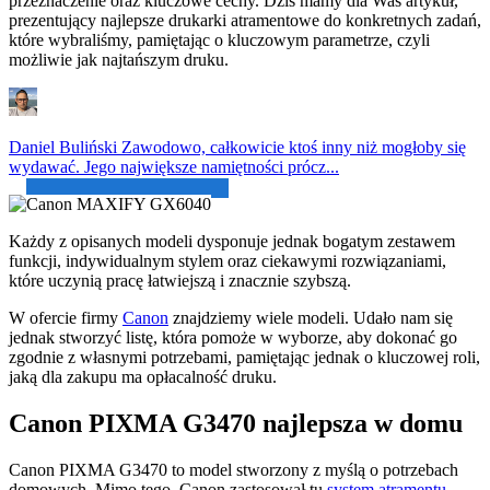
przeznaczenie oraz kluczowe cechy. Dziś mamy dla Was artykuł,
prezentujący najlepsze drukarki atramentowe do konkretnych zadań,
które wybraliśmy, pamiętając o kluczowym parametrze, czyli
możliwie jak najtańszym druku.
Daniel Buliński
Zawodowo, całkowicie ktoś inny niż mogłoby się
wydawać. Jego największe namiętności prócz...
Każdy z opisanych modeli dysponuje jednak bogatym zestawem
funkcji, indywidualnym stylem oraz ciekawymi rozwiązaniami,
które uczynią pracę łatwiejszą i znacznie szybszą.
W ofercie firmy
Canon
znajdziemy wiele modeli. Udało nam się
jednak stworzyć listę, która pomoże w wyborze, aby dokonać go
zgodnie z własnymi potrzebami, pamiętając jednak o kluczowej roli,
jaką dla zakupu ma opłacalność druku.
Canon PIXMA G3470 najlepsza w domu
Canon PIXMA G3470 to model stworzony z myślą o potrzebach
domowych. Mimo tego, Canon zastosował tu
system atramentu