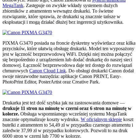
MegaTank
. Zastępuje on zwykłe wkłady systemem dużych
zbiorników z atramentem wewnątrz drukarki. To świetne
rozwiązanie, które sprawia, że drukarki są znacznie tańsze w
eksploatacji i mogą działać dłużej bez ingerencji użytkownika.
PIXMA G3470 posiada na froncie dyskretny wyświetlacz oraz kilka
przycisków, które ułatwią obsługę drukarki. Model ten wyposażony
jest w łączność bezprzewodową WiFi. Dzięki niej można połączyć
się bezpośrednio z urządzeniem lub dodać drukarkę do naszej sieci
domowej. Łączność bezprzewodowa daje też dostęp do rozwiązań
chmurowych
Canon Cloud Link
. Do obsługi drukarki Canon dodał
swoje niezawodne narzędzia: aplikacje Canon PRINT, Easy-
PhotoPrint Editor, PosterArtist oraz Creative Park.
Drukarka jest też dość szybka jak na zastosowania domowe —
drukuje 11 stron na minutę w czerni oraz 6 stron na minutę w
kolorze.
Obsługa wspomnianego wcześniej systemu MegaTank
znacznie optymalizuje koszty wydruku.
W oficjalnym sklepie
koszt
butelki z atramentem to 54,49 zł w przypadku czarnego atramentu i
zaledwie 37,99 zł w przypadku kolorowych. Pozwoli to na druk
6000 stron w czerni lub 7700 w kolorze.