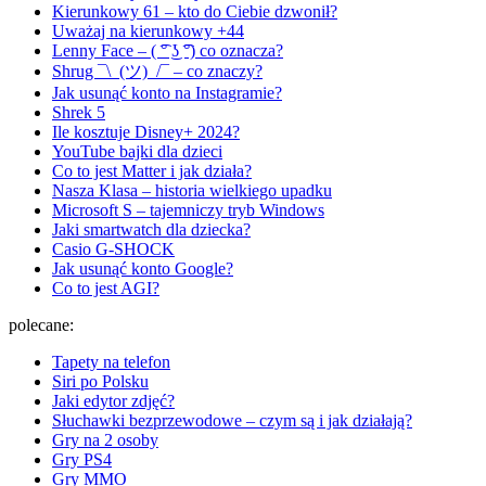
Kierunkowy 61 – kto do Ciebie dzwonił?
Uważaj na kierunkowy +44
Lenny Face – ( ͡° ͜ʖ ͡°) co oznacza?
Shrug ¯\_(ツ)_/¯ – co znaczy?
Jak usunąć konto na Instagramie?
Shrek 5
Ile kosztuje Disney+ 2024?
YouTube bajki dla dzieci
Co to jest Matter i jak działa?
Nasza Klasa – historia wielkiego upadku
Microsoft S – tajemniczy tryb Windows
Jaki smartwatch dla dziecka?
Casio G-SHOCK
Jak usunąć konto Google?
Co to jest AGI?
polecane:
Tapety na telefon
Siri po Polsku
Jaki edytor zdjęć?
Słuchawki bezprzewodowe – czym są i jak działają?
Gry na 2 osoby
Gry PS4
Gry MMO