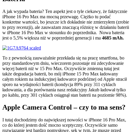
A jak wypada bateria? Ten aspekt jest o tyle ciekawy, że faktycznie
iPhone 16 Pro Max ma mocną przewagę. Ciężko tu podać
konkretne wartości, bo jeszcze ich dokładnie nie zmierzyłem (zrobie
to przy recenzji), ale zauważam znaczącą różnicę w działaniu baterii
w iPhone 16 Pro Max w stosunku do poprzednika. Nowa bateria
jest o 5,5% większa niż w poprzedniej generacji i ma
4685 mAh.
To z pewnością zauważalnie przekłada się na pracę smartfona, bo
przy standardowym dniu, wieczorem pozostaje mi zdecydowanie
więcej baterii niż w 15 Pro Max. Oczywiście zmienną tutaj jest
także degradacja baterii, bo mój iPhone 15 Pro Max ładowany
całym rokiem na indukcyjnej ładowarce podróżnej od Apple stracił
sporo na wydajności baterii (kondycja 89% przy 311 cyklach
ładowania, a dla porównania nasz redakcyjny Jakub ładował tylko
po kablu, przy 301 cyklach osiągnął stan baterii na poziomie 98%).
Apple Camera Control – czy to ma sens?
I tutaj dochodzimy do największej nowości w iPhone 16 Pro Max,
co do której jestem dość mocno sceptyczny. Oczywiście samo
rozwiązanie jest bardzo pomysłowe, sęk w tym, że musze przed