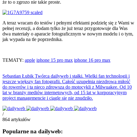
że to o zgrozo nie takie proste.
A teraz wracam do testów i pełnymi efektami podzielę się z Wami w
pełnej recenzji, a dodam tylko że już teraz przygotowuje dla Was
dwa materiały o aparacie fotograficznym w nowym modelu i o tym,
jak wypada na tle poprzednika.
TEMATY:
apple
iphone 15 pro max
iphone 16 pro max
Sebastian Łubik
Twórca dailyweb i stałki. Wielki fan technologii i
jeszcze większy fan fotografii. Całość uzupełnia niezdrowa miłość
do rowerów i ta nieco zdrowsza do motocykli z Milwuakee. Od 10
lat w branży mediów internetowych, od 15 lat w korporacyjnym
project managemencie i ciągle się nie znudziło.
/
864
artykułów
Popularne na dailyweb: