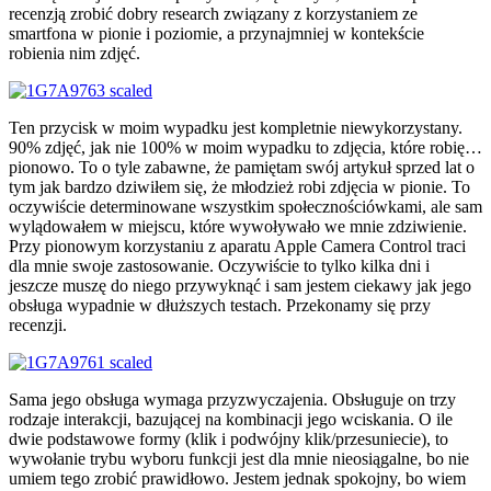
recenzją zrobić dobry research związany z korzystaniem ze
smartfona w pionie i poziomie, a przynajmniej w kontekście
robienia nim zdjęć.
Ten przycisk w moim wypadku jest kompletnie niewykorzystany.
90% zdjęć, jak nie 100% w moim wypadku to zdjęcia, które robię…
pionowo. To o tyle zabawne, że pamiętam swój artykuł sprzed lat o
tym jak bardzo dziwiłem się, że młodzież robi zdjęcia w pionie. To
oczywiście determinowane wszystkim społecznościówkami, ale sam
wylądowałem w miejscu, które wywoływało we mnie zdziwienie.
Przy pionowym korzystaniu z aparatu Apple Camera Control traci
dla mnie swoje zastosowanie. Oczywiście to tylko kilka dni i
jeszcze muszę do niego przywyknąć i sam jestem ciekawy jak jego
obsługa wypadnie w dłuższych testach. Przekonamy się przy
recenzji.
Sama jego obsługa wymaga przyzwyczajenia. Obsługuje on trzy
rodzaje interakcji, bazującej na kombinacji jego wciskania. O ile
dwie podstawowe formy (klik i podwójny klik/przesuniecie), to
wywołanie trybu wyboru funkcji jest dla mnie nieosiągalne, bo nie
umiem tego zrobić prawidłowo. Jestem jednak spokojny, bo wiem