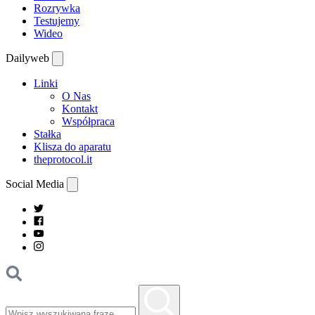
Rozrywka
Testujemy
Wideo
Dailyweb
Linki
O Nas
Kontakt
Współpraca
Stałka
Klisza do aparatu
theprotocol.it
Social Media