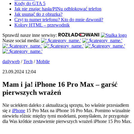
Kody do GTA 5
Jak nie znając hasła/PINu odblokować telefon
Jak usunąć tło z obrazka?
Czyj to numer telefonu? Kto do mnie dzwonił?
Kolory HTML – przewodnik
Sprawdź nasze inne serwisy:
Nasze social media:
dailyweb
/
Tech
/
Mobile
23.09.2024 12:04
Mam i ja! iPhone 16 Pro Max – garść
pierwszych wrażeń
Nie uciekłem daleko z aktualizacją sprzętu, bo właśnie przesiadłem
się z
iPhone
15 Pro Max na iPhone 16 Pro Max. Pomimo wizualnie
niewielu różnic między tymi modelami, pomyślałem, że przygotuje
dla Was krótkie zestawienie pierwszych wrażeń iPhone 15 Pro Max.