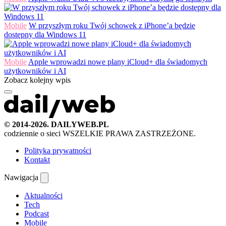
Mobile
W przyszłym roku Twój schowek z iPhone’a będzie
dostępny dla Windows 11
Mobile
Apple wprowadzi nowe plany iCloud+ dla świadomych
użytkowników i AI
Zobacz kolejny wpis
© 2014-2026. DAILYWEB.PL
codziennie o sieci
WSZELKIE PRAWA ZASTRZEŻONE.
Polityka prywatności
Kontakt
Nawigacja
Aktualności
Tech
Podcast
Mobile