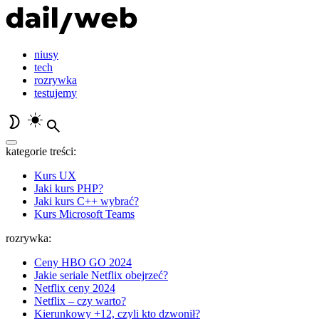
niusy
tech
rozrywka
testujemy
kategorie treści:
Kurs UX
Jaki kurs PHP?
Jaki kurs C++ wybrać?
Kurs Microsoft Teams
rozrywka:
Ceny HBO GO 2024
Jakie seriale Netflix obejrzeć?
Netflix ceny 2024
Netflix – czy warto?
Kierunkowy +12, czyli kto dzwonił?