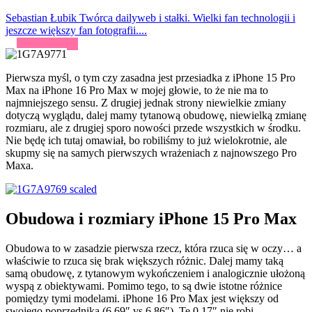
Sebastian Łubik
Twórca dailyweb i stałki. Wielki fan technologii i
jeszcze większy fan fotografii....
Pierwsza myśl, o tym czy zasadna jest przesiadka z iPhone 15 Pro
Max na iPhone 16 Pro Max w mojej głowie, to że nie ma to
najmniejszego sensu. Z drugiej jednak strony niewielkie zmiany
dotyczą wyglądu, dalej mamy tytanową obudowę, niewielką zmianę
rozmiaru, ale z drugiej sporo nowości przede wszystkich w środku.
Nie będę ich tutaj omawiał, bo robiliśmy to już wielokrotnie, ale
skupmy się na samych pierwszych wrażeniach z najnowszego Pro
Maxa.
Obudowa i rozmiary iPhone 15 Pro Max
Obudowa to w zasadzie pierwsza rzecz, która rzuca się w oczy… a
właściwie to rzuca się brak większych różnic. Dalej mamy taką
samą obudowę, z tytanowym wykończeniem i analogicznie ułożoną
wyspą z obiektywami. Pomimo tego, to są dwie istotne różnice
pomiędzy tymi modelami. iPhone 16 Pro Max jest większy od
swojego poprzednika (6.69″ vs 6,86″). Te 0,17″ nie robi