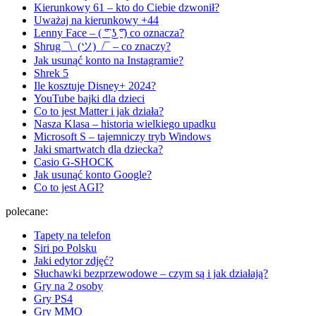
Kierunkowy 61 – kto do Ciebie dzwonił?
Uważaj na kierunkowy +44
Lenny Face – ( ͡° ͜ʖ ͡°) co oznacza?
Shrug ¯\_(ツ)_/¯ – co znaczy?
Jak usunąć konto na Instagramie?
Shrek 5
Ile kosztuje Disney+ 2024?
YouTube bajki dla dzieci
Co to jest Matter i jak działa?
Nasza Klasa – historia wielkiego upadku
Microsoft S – tajemniczy tryb Windows
Jaki smartwatch dla dziecka?
Casio G-SHOCK
Jak usunąć konto Google?
Co to jest AGI?
polecane:
Tapety na telefon
Siri po Polsku
Jaki edytor zdjęć?
Słuchawki bezprzewodowe – czym są i jak działają?
Gry na 2 osoby
Gry PS4
Gry MMO