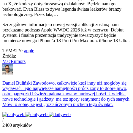
na X, że kończy dotychczasową działalność. Będzie nam go
brakować. Evan Blass to żywa legenda świata leakerów branży
technologicznej. Przez lata,…
Szczegółowe informacje o nowej wersji aplikacji zostaną nam
przekazane podczas Apple WWDC 2026 już w czerwcu. Debiut
systemu i finalna prezentacja tradycyjnie towarzyszyć będzie
premierze nowego iPhone’a 18 Pro i Pro Max oraz iPhone 18 Ultra.
TEMATY:
apple
Źródła:
MacRumors
Daniel Buliński
Zawodowo, całkowicie ktoś inny niż mogłoby się
wydawać. Jego największe namiętności prócz żony to dobre piwo,
ostre papryczki i świeżo palona kawa w hurtowej ilości. Uwielbia
nowe technologie i gadżety, ma też spory sentyment do tych starych.
Mówi o sobie, że jest „roztańczonym puchem tego świata”.
/
2400
artykułów