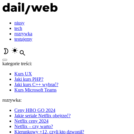
niusy
tech
rozrywka
testujemy
kategorie treści:
Kurs UX
Jaki kurs PHP?
Jaki kurs C++ wybrać?
Kurs Microsoft Teams
rozrywka:
Ceny HBO GO 2024
Jakie seriale Netflix obejrzeć?
Netflix ceny 2024
Netflix – czy warto?
Kierunkowy +12, czyli kto dzwonił?