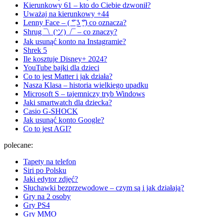
Kierunkowy 61 – kto do Ciebie dzwonił?
Uważaj na kierunkowy +44
Lenny Face – ( ͡° ͜ʖ ͡°) co oznacza?
Shrug ¯\_(ツ)_/¯ – co znaczy?
Jak usunąć konto na Instagramie?
Shrek 5
Ile kosztuje Disney+ 2024?
YouTube bajki dla dzieci
Co to jest Matter i jak działa?
Nasza Klasa – historia wielkiego upadku
Microsoft S – tajemniczy tryb Windows
Jaki smartwatch dla dziecka?
Casio G-SHOCK
Jak usunąć konto Google?
Co to jest AGI?
polecane:
Tapety na telefon
Siri po Polsku
Jaki edytor zdjęć?
Słuchawki bezprzewodowe – czym są i jak działają?
Gry na 2 osoby
Gry PS4
Gry MMO