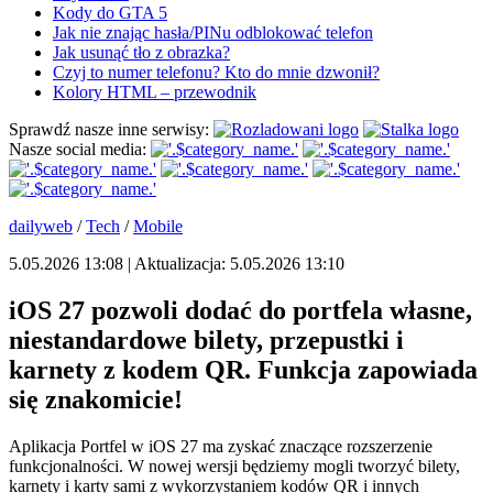
Kody do GTA 5
Jak nie znając hasła/PINu odblokować telefon
Jak usunąć tło z obrazka?
Czyj to numer telefonu? Kto do mnie dzwonił?
Kolory HTML – przewodnik
Sprawdź nasze inne serwisy:
Nasze social media:
dailyweb
/
Tech
/
Mobile
5.05.2026 13:08 | Aktualizacja: 5.05.2026 13:10
iOS 27 pozwoli dodać do portfela własne,
niestandardowe bilety, przepustki i
karnety z kodem QR. Funkcja zapowiada
się znakomicie!
Aplikacja Portfel w iOS 27 ma zyskać znaczące rozszerzenie
funkcjonalności. W nowej wersji będziemy mogli tworzyć bilety,
karnety i karty sami z wykorzystaniem kodów QR i innych