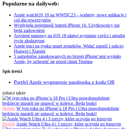
Popularne na dailyweb:
Apple watchOS 10 na WWDC23 – widgety, nowe aplikacje i
coś dla rowerzystów
Wypłynęła pojemność baterii iPhone 16. Użytkownicy nie
będą zadowoleni
Asystent naprawy na iOS 18 ułatwi wymianę części i utrudni
życie złodziejom
Apple traci na rynku smart zegarków. Widać zapaść i sukces
Huawei i Xiaomi
5 samolotów zapakowanych po brzegi iPhone’ami wysłało
Apple, by uchronić się przed cłami Trumpa
Spis treści
Portfel Apple wygeneruje passbooka z kodu QR
zobacz także
Mobile
W tym roku po iPhone’a 18 Pro i Ultra prawdopodobnie
będziecie musieli się ustawić w kolejce. Będą braki!
Mobile
Apple Watch Ultra 4 i 3 rzeczy, które uczynią go lepszym