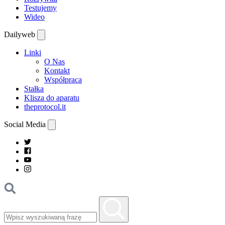
Testujemy
Wideo
Dailyweb
Linki
O Nas
Kontakt
Współpraca
Stałka
Klisza do aparatu
theprotocol.it
Social Media