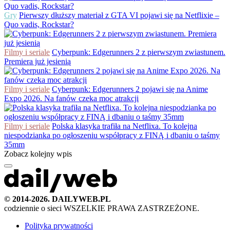
Gry
Pierwszy dłuższy materiał z GTA VI pojawi się na Netflixie –
Quo vadis, Rockstar?
Filmy i seriale
Cyberpunk: Edgerunners 2 z pierwszym zwiastunem.
Premiera już jesienią
Filmy i seriale
Cyberpunk: Edgerunners 2 pojawi się na Anime
Expo 2026. Na fanów czeka moc atrakcji
Filmy i seriale
Polska klasyka trafiła na Netflixa. To kolejna
niespodzianka po ogłoszeniu współpracy z FINĄ i dbaniu o taśmy
35mm
Zobacz kolejny wpis
© 2014-2026. DAILYWEB.PL
codziennie o sieci
WSZELKIE PRAWA ZASTRZEŻONE.
Polityka prywatności