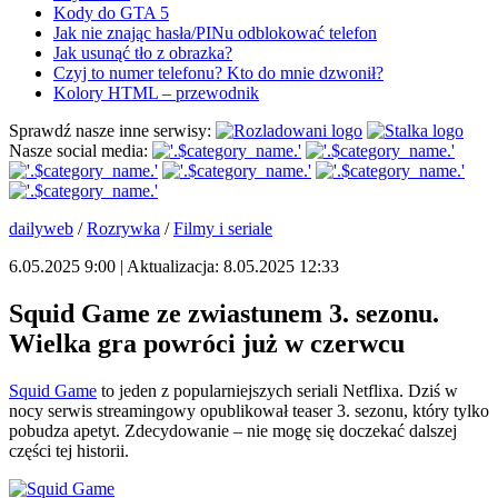
Kody do GTA 5
Jak nie znając hasła/PINu odblokować telefon
Jak usunąć tło z obrazka?
Czyj to numer telefonu? Kto do mnie dzwonił?
Kolory HTML – przewodnik
Sprawdź nasze inne serwisy:
Nasze social media:
dailyweb
/
Rozrywka
/
Filmy i seriale
6.05.2025 9:00 | Aktualizacja: 8.05.2025 12:33
Squid Game ze zwiastunem 3. sezonu.
Wielka gra powróci już w czerwcu
Squid Game
to jeden z popularniejszych seriali Netflixa. Dziś w
nocy serwis streamingowy opublikował teaser 3. sezonu, który tylko
pobudza apetyt. Zdecydowanie – nie mogę się doczekać dalszej
części tej historii.