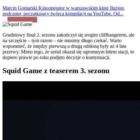
Marcin Gontarski
Kinooperator w warszawskim kinie Iluzjon,
podcaster, początkujący twórca kompilacji na YouTube. Od...
Grudniowy finał 2. sezonu zakończył się srogim cliffhangerem, ale
na szczęście – tym razem – nie musimy długo czekać. Warto
wspomnieć, że między pierwszą a drugą odsłoną były aż 4 lata
przerwy. Mimo tego, że serial okazał się ogromnym hitem stacji, to
dopiero prawie po roku podjęto decyzje o kontynuacji.
Squid Game z teaserem 3. sezonu