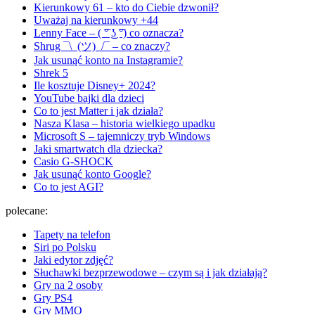
Kierunkowy 61 – kto do Ciebie dzwonił?
Uważaj na kierunkowy +44
Lenny Face – ( ͡° ͜ʖ ͡°) co oznacza?
Shrug ¯\_(ツ)_/¯ – co znaczy?
Jak usunąć konto na Instagramie?
Shrek 5
Ile kosztuje Disney+ 2024?
YouTube bajki dla dzieci
Co to jest Matter i jak działa?
Nasza Klasa – historia wielkiego upadku
Microsoft S – tajemniczy tryb Windows
Jaki smartwatch dla dziecka?
Casio G-SHOCK
Jak usunąć konto Google?
Co to jest AGI?
polecane:
Tapety na telefon
Siri po Polsku
Jaki edytor zdjęć?
Słuchawki bezprzewodowe – czym są i jak działają?
Gry na 2 osoby
Gry PS4
Gry MMO