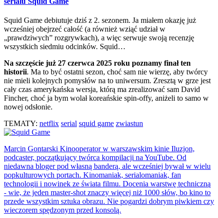
serialu Squid Game
Squid Game debiutuje dziś z 2. sezonem. Ja miałem okazję już
wcześniej obejrzeć całość (a również wziąć udział w
„prawdziwych” rozgrywkach), a więc serwuje swoją recenzję
wszystkich siedmiu odcinków. Squid…
Na szczęście już 27 czerwca 2025 roku poznamy finał ten
historii
. Ma to być ostatni sezon, choć sam nie wierzę, aby twórcy
nie mieli kolejnych pomysłów na to uniwersum. Zresztą w grze jest
cały czas amerykańska wersja, którą ma zrealizować sam David
Fincher, choć ja bym wolał koreańskie spin-offy, aniżeli to samo w
nowej odsłonie.
TEMATY:
netflix
serial
squid game
zwiastun
Marcin Gontarski
Kinooperator w warszawskim kinie Iluzjon,
podcaster, początkujący twórca kompilacji na YouTube. Od
niedawna bloger pod własną banderą, ale wcześniej bywał w wielu
popkulturowych portach. Kinomaniak, serialomaniak, fan
technologii i nowinek ze świata filmu. Docenia warstwę techniczną
- wie, że jeden master-shot znaczy więcej niż 1000 słów, bo kino to
przede wszystkim sztuka obrazu. Nie pogardzi dobrym piwkiem czy
wieczorem spędzonym przed konsolą.