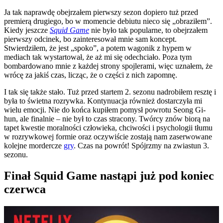
Ja tak naprawdę obejrzałem pierwszy sezon dopiero tuż przed
premierą drugiego, bo w momencie debiutu nieco się „obraziłem”.
Kiedy jeszcze
Squid Game
nie było tak popularne, to obejrzałem
pierwszy odcinek, bo zainteresował mnie sam koncept.
Stwierdziłem, że jest „spoko”, a potem wagonik z hypem w
mediach tak wystartował, że aż mi się odechciało. Poza tym
bombardowano mnie z każdej strony spojlerami, więc uznałem, że
wrócę za jakiś czas, licząc, że o części z nich zapomnę.
I tak się także stało. Tuż przed startem 2. sezonu nadrobiłem resztę i
była to świetna rozrywka. Kontynuacja również dostarczyła mi
wielu emocji. Nie do końca kupiłem pomysł powrotu Seong Gi-
hun, ale finalnie – nie był to czas stracony. Twórcy znów biorą na
tapet kwestie moralności człowieka, chciwości i psychologii tłumu
w rozrywkowej formie oraz oczywiście zostają nam zaserwowane
kolejne mordercze
gry
. Czas na powrót! Spójrzmy na zwiastun 3.
sezonu.
Finał Squid Game nastąpi już pod koniec
czerwca