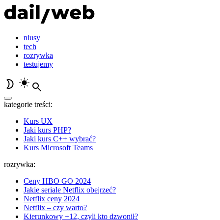
niusy
tech
rozrywka
testujemy
kategorie treści:
Kurs UX
Jaki kurs PHP?
Jaki kurs C++ wybrać?
Kurs Microsoft Teams
rozrywka:
Ceny HBO GO 2024
Jakie seriale Netflix obejrzeć?
Netflix ceny 2024
Netflix – czy warto?
Kierunkowy +12, czyli kto dzwonił?