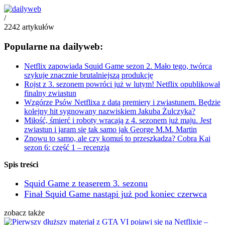
/
2242
artykułów
Popularne na dailyweb:
Netflix zapowiada Squid Game sezon 2. Mało tego, twórca
szykuje znacznie brutalniejszą produkcję
Rojst z 3. sezonem powróci już w lutym! Netflix opublikował
finalny zwiastun
Wzgórze Psów Netflixa z datą premiery i zwiastunem. Będzie
kolejny hit sygnowany nazwiskiem Jakuba Żulczyka?
Miłość, śmierć i roboty wracają z 4. sezonem już maju. Jest
zwiastun i jaram się tak samo jak George M.M. Martin
Znowu to samo, ale czy komuś to przeszkadza? Cobra Kai
sezon 6: część 1 – recenzja
Spis treści
Squid Game z teaserem 3. sezonu
Finał Squid Game nastąpi już pod koniec czerwca
zobacz także