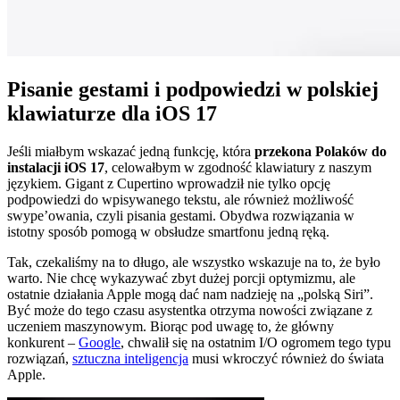
Pisanie gestami i podpowiedzi w polskiej
klawiaturze dla iOS 17
Jeśli miałbym wskazać jedną funkcję, która
przekona Polaków do
instalacji iOS 17
, celowałbym w zgodność klawiatury z naszym
językiem. Gigant z Cupertino wprowadził nie tylko opcję
podpowiedzi do wpisywanego tekstu, ale również możliwość
swype’owania, czyli pisania gestami. Obydwa rozwiązania w
istotny sposób pomogą w obsłudze smartfonu jedną ręką.
Tak, czekaliśmy na to długo, ale wszystko wskazuje na to, że było
warto. Nie chcę wykazywać zbyt dużej porcji optymizmu, ale
ostatnie działania Apple mogą dać nam nadzieję na „polską Siri”.
Być może do tego czasu asystentka otrzyma nowości związane z
uczeniem maszynowym. Biorąc pod uwagę to, że główny
konkurent –
Google
, chwalił się na ostatnim I/O ogromem tego typu
rozwiązań,
sztuczna inteligencja
musi wkroczyć również do świata
Apple.