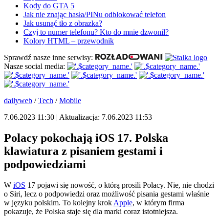
Kody do GTA 5
Jak nie znając hasła/PINu odblokować telefon
Jak usunąć tło z obrazka?
Czyj to numer telefonu? Kto do mnie dzwonił?
Kolory HTML – przewodnik
Sprawdź nasze inne serwisy:
Nasze social media:
dailyweb
/
Tech
/
Mobile
7.06.2023 11:30 | Aktualizacja: 7.06.2023 11:53
Polacy pokochają iOS 17. Polska
klawiatura z pisaniem gestami i
podpowiedziami
W
iOS
17 pojawi się nowość, o którą prosili Polacy. Nie, nie chodzi
o Siri, lecz o podpowiedzi oraz możliwość pisania gestami właśnie
w języku polskim. To kolejny krok
Apple
, w którym firma
pokazuje, że Polska staje się dla marki coraz istotniejsza.