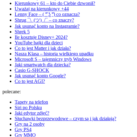
Kierunkowy 61 – kto do Ciebie dzwonił?
Uważaj na kierunkowy +44
Lenny Face – ( ͡° ͜ʖ ͡°) co oznacza?
Shrug ¯\_(ツ)_/¯ – co znaczy?
Jak usunąć konto na Instagramie?
Shrek 5
Ile kosztuje Disney+ 2024?
YouTube bajki dla dzieci
Co to jest Matter i jak działa?
Nasza Klasa – historia wielkiego upadku
Microsoft S – tajemniczy tryb Windows
Jaki smartwatch dla dziecka?
Casio G-SHOCK
Jak usunąć konto Google?
Co to jest AGI?
polecane:
Tapety na telefon
Siri po Polsku
Jaki edytor zdjęć?
Słuchawki bezprzewodowe – czym są i jak działają?
Gry na 2 osoby
Gry PS4
Gry MMO