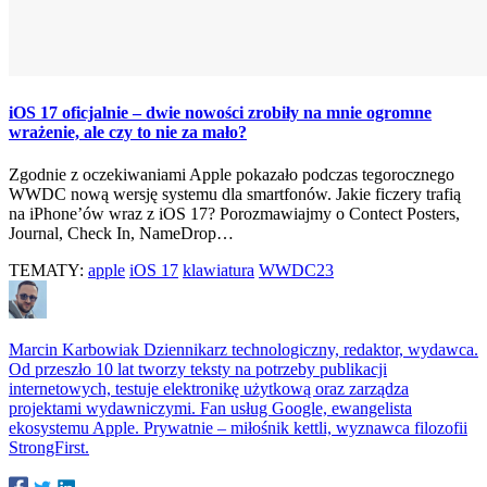
iOS 17 oficjalnie – dwie nowości zrobiły na mnie ogromne
wrażenie, ale czy to nie za mało?
Zgodnie z oczekiwaniami Apple pokazało podczas tegorocznego
WWDC nową wersję systemu dla smartfonów. Jakie ficzery trafią
na iPhone’ów wraz z iOS 17? Porozmawiajmy o Contect Posters,
Journal, Check In, NameDrop…
TEMATY:
apple
iOS 17
klawiatura
WWDC23
Marcin Karbowiak
Dziennikarz technologiczny, redaktor, wydawca.
Od przeszło 10 lat tworzy teksty na potrzeby publikacji
internetowych, testuje elektronikę użytkową oraz zarządza
projektami wydawniczymi. Fan usług Google, ewangelista
ekosystemu Apple. Prywatnie – miłośnik kettli, wyznawca filozofii
StrongFirst.