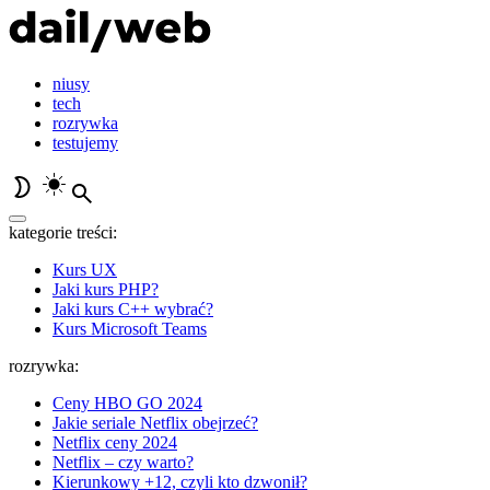
niusy
tech
rozrywka
testujemy
kategorie treści:
Kurs UX
Jaki kurs PHP?
Jaki kurs C++ wybrać?
Kurs Microsoft Teams
rozrywka:
Ceny HBO GO 2024
Jakie seriale Netflix obejrzeć?
Netflix ceny 2024
Netflix – czy warto?
Kierunkowy +12, czyli kto dzwonił?