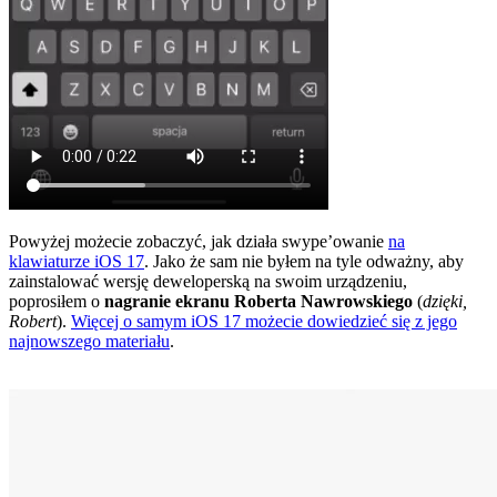
Powyżej możecie zobaczyć, jak działa swype’owanie
na
klawiaturze iOS 17
. Jako że sam nie byłem na tyle odważny, aby
zainstalować wersję deweloperską na swoim urządzeniu,
poprosiłem o
nagranie ekranu Roberta Nawrowskiego
(
dzięki,
Robert
).
Więcej o samym iOS 17 możecie dowiedzieć się z jego
najnowszego materiału
.