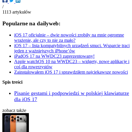
/
1113
artykułów
Popularne na dailyweb:
iOS 17 oficjalnie – dwie nowości zrobiły na mnie ogromne
wrażenie, ale czy to nie za mało?
iOS 17 – lista kompatybilnych urządzeń smuci. Wsparcie traci
jeden z ważniejszych iPhone’ów
iPadOS 17 na WWDC23 zaprezentowany!
Apple watchOS 10 na WWDC23 – widgety, nowe aplikacje i
coś dla rowerzystów
Zainstalowałem iOS 17 i sprawdziłem najciekawsze nowości
Spis treści
Pisanie gestami i podpowiedzi w polskiej klawiaturze
dla iOS 17
zobacz także