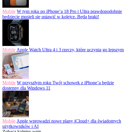
Mobile
W tym roku po iPhone’a 18 Pro i Ultra prawdopodobnie
będziecie musieli się ustawić w kolejce. Będą braki!
Mobile
Apple Watch Ultra 4 i 3 rzeczy, które uczynią go lepszym
Mobile
W przyszłym roku Twój schowek z iPhone’a będzie
dostępny dla Windows 11
Mobile
Apple wprowadzi nowe plany iCloud+ dla świadomych
użytkowników i AI
Zobacz kolejny wpis