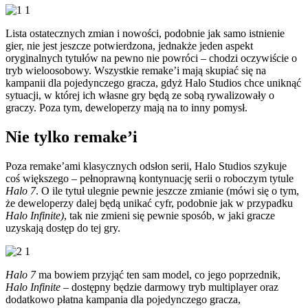
Lista ostatecznych zmian i nowości, podobnie jak samo istnienie
gier, nie jest jeszcze potwierdzona, jednakże jeden aspekt
oryginalnych tytułów na pewno nie powróci – chodzi oczywiście o
tryb wieloosobowy. Wszystkie remake’i mają skupiać się na
kampanii dla pojedynczego gracza, gdyż Halo Studios chce uniknąć
sytuacji, w której ich własne gry będą ze sobą rywalizowały o
graczy. Poza tym, deweloperzy mają na to inny pomysł.
Nie tylko remake’i
Poza remake’ami klasycznych odsłon serii, Halo Studios szykuje
coś większego – pełnoprawną kontynuację serii o roboczym tytule
Halo 7
. O ile tytuł ulegnie pewnie jeszcze zmianie (mówi się o tym,
że deweloperzy dalej będą unikać cyfr, podobnie jak w przypadku
Halo Infinite)
, tak nie zmieni się pewnie sposób, w jaki gracze
uzyskają dostęp do tej gry.
Halo 7
ma bowiem przyjąć ten sam model, co jego poprzednik,
Halo Infinite
– dostępny będzie darmowy tryb multiplayer oraz
dodatkowo płatna kampania dla pojedynczego gracza,