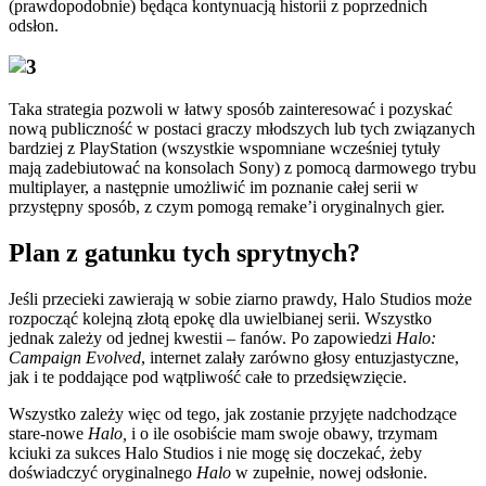
(prawdopodobnie) będąca kontynuacją historii z poprzednich
odsłon.
Taka strategia pozwoli w łatwy sposób zainteresować i pozyskać
nową publiczność w postaci graczy młodszych lub tych związanych
bardziej z PlayStation (wszystkie wspomniane wcześniej tytuły
mają zadebiutować na konsolach Sony) z pomocą darmowego trybu
multiplayer, a następnie umożliwić im poznanie całej serii w
przystępny sposób, z czym pomogą remake’i oryginalnych gier.
Plan z gatunku tych sprytnych?
Jeśli przecieki zawierają w sobie ziarno prawdy, Halo Studios może
rozpocząć kolejną złotą epokę dla uwielbianej serii. Wszystko
jednak zależy od jednej kwestii – fanów. Po zapowiedzi
Halo:
Campaign Evolved
, internet zalały zarówno głosy entuzjastyczne,
jak i te poddające pod wątpliwość całe to przedsięwzięcie.
Wszystko zależy więc od tego, jak zostanie przyjęte nadchodzące
stare-nowe
Halo,
i o ile osobiście mam swoje obawy, trzymam
kciuki za sukces Halo Studios i nie mogę się doczekać, żeby
doświadczyć oryginalnego
Halo
w zupełnie, nowej odsłonie.