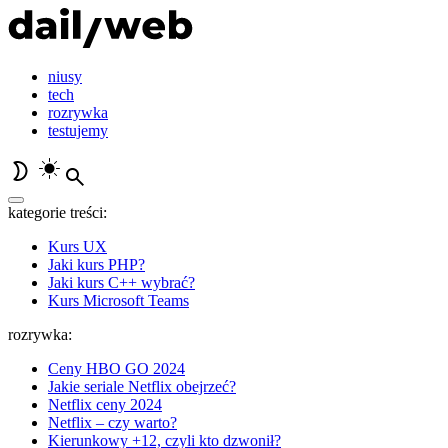
niusy
tech
rozrywka
testujemy
kategorie treści:
Kurs UX
Jaki kurs PHP?
Jaki kurs C++ wybrać?
Kurs Microsoft Teams
rozrywka:
Ceny HBO GO 2024
Jakie seriale Netflix obejrzeć?
Netflix ceny 2024
Netflix – czy warto?
Kierunkowy +12, czyli kto dzwonił?