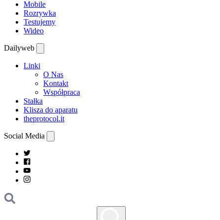
Mobile
Rozrywka
Testujemy
Wideo
Dailyweb
Linki
O Nas
Kontakt
Współpraca
Stałka
Klisza do aparatu
theprotocol.it
Social Media