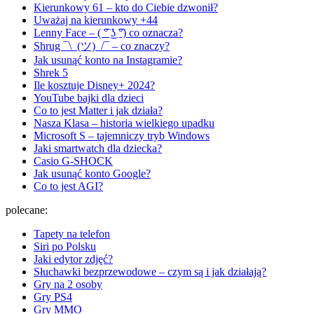
Kierunkowy 61 – kto do Ciebie dzwonił?
Uważaj na kierunkowy +44
Lenny Face – ( ͡° ͜ʖ ͡°) co oznacza?
Shrug ¯\_(ツ)_/¯ – co znaczy?
Jak usunąć konto na Instagramie?
Shrek 5
Ile kosztuje Disney+ 2024?
YouTube bajki dla dzieci
Co to jest Matter i jak działa?
Nasza Klasa – historia wielkiego upadku
Microsoft S – tajemniczy tryb Windows
Jaki smartwatch dla dziecka?
Casio G-SHOCK
Jak usunąć konto Google?
Co to jest AGI?
polecane:
Tapety na telefon
Siri po Polsku
Jaki edytor zdjęć?
Słuchawki bezprzewodowe – czym są i jak działają?
Gry na 2 osoby
Gry PS4
Gry MMO