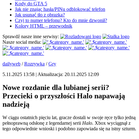
Kody do GTA 5
Jak nie znając hasła/PINu odblokować telefon
Jak usunąć tło z obrazka?
Czyj to numer telefonu? Kto do mnie dzwonił?
Kolory HTML – przewodnik
Sprawdź nasze inne serwisy:
Nasze social media:
dailyweb
/
Rozrywka
/
Gry
5.11.2025 13:58 | Aktualizacja: 20.11.2025 12:09
Nowe rozdanie dla lubianej serii?
Przecieki o przyszłości Halo napawają
nadzieją
W ciągu ostatnich pięciu lat, gracze dostali w swoje ręce tylko jedną
pełnoprawną odsłonę z legendarnej serii
Halo
. Xbox wyciągnął z
tego odpowiednie wnioski i podobno zapowiada się na istny szturm.