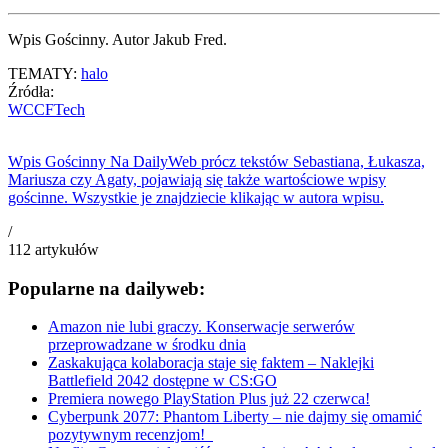
Wpis Gościnny. Autor Jakub Fred.
TEMATY:
halo
Źródła:
WCCFTech
Wpis Gościnny
Na DailyWeb prócz tekstów Sebastiana, Łukasza,
Mariusza czy Agaty, pojawiają się także wartościowe wpisy
gościnne. Wszystkie je znajdziecie klikając w autora wpisu.
/
112
artykułów
Popularne na dailyweb:
Amazon nie lubi graczy. Konserwacje serwerów
przeprowadzane w środku dnia
Zaskakująca kolaboracja staje się faktem – Naklejki
Battlefield 2042 dostępne w CS:GO
Premiera nowego PlayStation Plus już 22 czerwca!
Cyberpunk 2077: Phantom Liberty – nie dajmy się omamić
pozytywnym recenzjom!