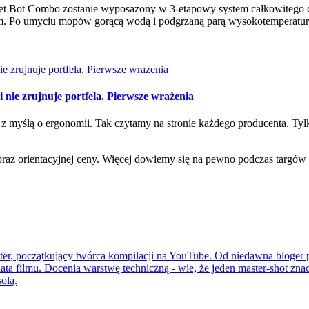
Jet Bot Combo zostanie wyposażony w 3-etapowy system całkowitego 
em. Po umyciu mopów gorącą wodą i podgrzaną parą wysokotemperatur
i nie zrujnuje portfela. Pierwsze wrażenia
st z myślą o ergonomii. Tak czytamy na stronie każdego producenta. 
i oraz orientacyjnej ceny. Więcej dowiemy się na pewno podczas targó
ter, początkujący twórca kompilacji na YouTube. Od niedawna bloger
ata filmu. Docenia warstwę techniczną - wie, że jeden master-shot zna
olą.