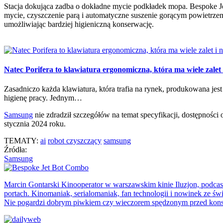
Stacja dokująca zadba o dokładne mycie podkładek mopa. Bespoke 
mycie, czyszczenie parą i automatyczne suszenie gorącym powietrz
umożliwiając bardziej higieniczną konserwację.
Natec Porifera to klawiatura ergonomiczna, która ma wiele zalet 
Zasadniczo każda klawiatura, która trafia na rynek, produkowana je
higienę pracy. Jednym…
Samsung
nie zdradził szczegółów na temat specyfikacji, dostępnośc
stycznia 2024 roku.
TEMATY:
ai
robot czyszczący
samsung
Źródła:
Samsung
Marcin Gontarski
Kinooperator w warszawskim kinie Iluzjon, podcas
portach. Kinomaniak, serialomaniak, fan technologii i nowinek ze świ
Nie pogardzi dobrym piwkiem czy wieczorem spędzonym przed kons