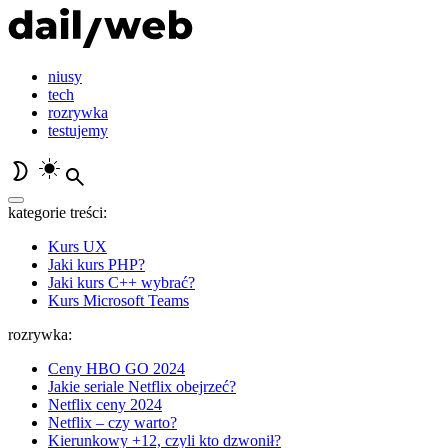
niusy
tech
rozrywka
testujemy
kategorie treści:
Kurs UX
Jaki kurs PHP?
Jaki kurs C++ wybrać?
Kurs Microsoft Teams
rozrywka:
Ceny HBO GO 2024
Jakie seriale Netflix obejrzeć?
Netflix ceny 2024
Netflix – czy warto?
Kierunkowy +12, czyli kto dzwonił?