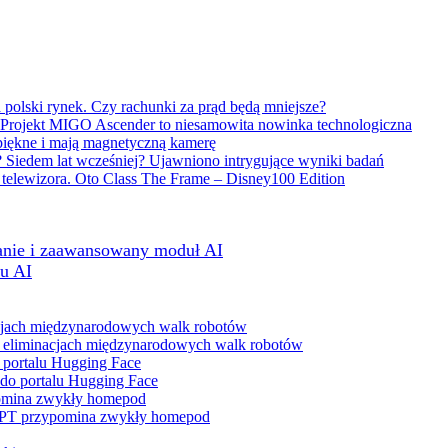
polski rynek. Czy rachunki za prąd będą mniejsze?
! Projekt MIGO Ascender to niesamowita nowinka technologiczna
piękne i mają magnetyczną kamerę
 Siedem lat wcześniej? Ujawniono intrygujące wyniki badań
 telewizora. Oto Class The Frame – Disney100 Edition
anie i zaawansowany moduł AI
u AI
 w eliminacjach międzynarodowych walk robotów
 do portalu Hugging Face
tGPT przypomina zwykły homepod