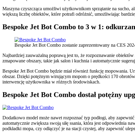
Maszyna czyszcząca umożliwi użytkownikom sprzątanie na sucho, al
większą liczbę obiektów, które potrafi odróżnić, umożliwiając bardz
Bespoke Jet Bot Combo to 3 w 1: odkurza
Bespoke Jet Bot Combo zostanie zaprezentowany na CES 202
Najbardziej zauważalną poprawą jest to, że rozpoznawanie obiektów 
zmapowane obszary, takie jak salon i kuchnia i automatycznie sugeruj
Bespoke Jet Bot Combo będzie miał również funkcję mopowania. Urząd
obszar. Dzięki potężnym wirującym mopom o prędkości 170 obrotów 
interwencję użytkownika w różnych środowiskach.
Bespoke Jet Bot Combo dostał potężny up
Dodatkowo model może nawet rozpoznać typ podłogi, aby zapewnić ule
automatycznie zwiększa swoją siłę ssania, która jest odpowiednia 
podkładki mopa, czy odłączyć je na stacji czystej, aby zapewnić ul