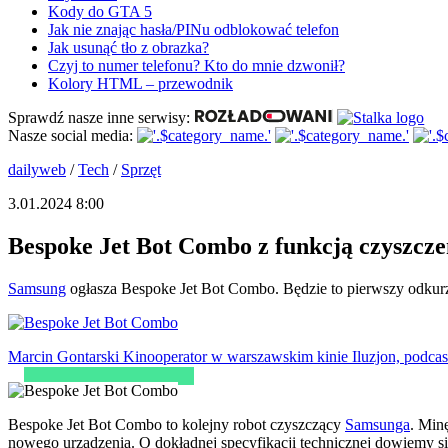
Kody do GTA 5
Jak nie znając hasła/PINu odblokować telefon
Jak usunąć tło z obrazka?
Czyj to numer telefonu? Kto do mnie dzwonił?
Kolory HTML – przewodnik
Sprawdź nasze inne serwisy:
Nasze social media:
dailyweb
/
Tech
/
Sprzęt
3.01.2024 8:00
Bespoke Jet Bot Combo z funkcją czyszcz
Samsung
ogłasza Bespoke Jet Bot Combo. Będzie to pierwszy odkurz
Marcin Gontarski
Kinooperator w warszawskim kinie Iluzjon, podcast
Bespoke Jet Bot Combo to kolejny robot czyszczący
Samsunga
. Min
nowego urządzenia. O dokładnej specyfikacji technicznej dowiemy 