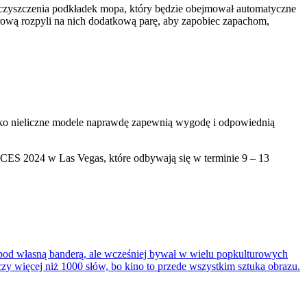
czyszczenia podkładek mopa, który będzie obejmował automatyczne
ową rozpyli na nich dodatkową parę, aby zapobiec zapachom,
Tylko nieliczne modele naprawdę zapewnią wygodę i odpowiednią
w CES 2024 w Las Vegas, które odbywają się w terminie 9 – 13
 pod własną banderą, ale wcześniej bywał w wielu popkulturowych
czy więcej niż 1000 słów, bo kino to przede wszystkim sztuka obrazu.