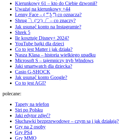
Kierunkowy 61 – kto do Ciebie dzwonił?
Uważaj na kierunkowy +44
Lenny Face – ( ͡° ͜ʖ ͡°) co oznacza?
Shrug ¯\_(ツ)_/¯ – co znaczy?
Jak usunąć konto na Instagramie?
Shrek 5
Ile kosztuje Disney+ 2024?
YouTube bajki dla dzieci
Co to jest Matter i jak działa?
Nasza Klasa – historia wielkiego upadku
Microsoft S – tajemniczy tryb Windows
Jaki smartwatch dla dziecka?
Casio G-SHOCK
Jak usunąć konto Google?
Co to jest AGI?
polecane:
Tapety na telefon
Siri po Polsku
Jaki edytor zdjęć?
Słuchawki bezprzewodowe – czym są i jak działają?
Gry na 2 osoby
Gry PS4
Gry MMO