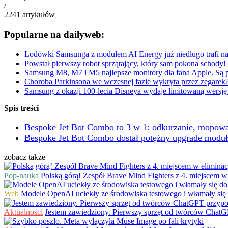
/
2241
artykułów
Popularne na dailyweb:
Lodówki Samsunga z modułem AI Energy już niedługo trafi na 
Powstał pierwszy robot sprzątający, który sam pokona schody
Samsung M8, M7 i M5 najlepsze monitory dla fana Apple. Są 
Choroba Parkinsona we wczesnej fazie wykryta przez zegarek?
Samsung z okazji 100-lecia Disneya wydaje limitowaną wersję
Spis treści
Bespoke Jet Bot Combo to 3 w 1: odkurzanie, mopow
Bespoke Jet Bot Combo dostał potężny upgrade moduł
zobacz także
Pop-nauka
Polską górą! Zespół Brave Mind Fighters z 4. miejscem
Web
Modele OpenAI uciekły ze środowiska testowego i włamały się
Aktualności
Jestem zawiedziony. Pierwszy sprzęt od twórców Cha