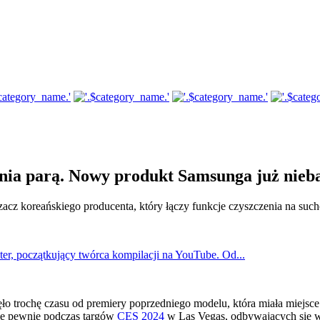
enia parą. Nowy produkt Samsunga już nie
acz koreańskiego producenta, który łączy funkcje czyszczenia na su
er, początkujący twórca kompilacji na YouTube. Od...
ęło trochę czasu od premiery poprzedniego modelu, która miała miejsce
się pewnie podczas targów
CES 2024
w Las Vegas, odbywających się w 