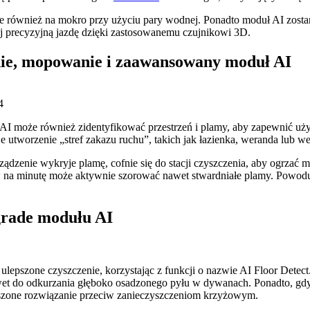
e również na mokro przy użyciu pary wodnej. Ponadto moduł AI zost
iej precyzyjną jazdę dzięki zastosowanemu czujnikowi 3D.
nie, mopowanie i zaawansowany moduł AI
4
AI może również zidentyfikować przestrzeń i plamy, aby zapewnić uży
e utworzenie „stref zakazu ruchu”, takich jak łazienka, weranda lub we
zenie wykryje plamę, cofnie się do stacji czyszczenia, aby ogrzać mo
na minutę może aktywnie szorować nawet stwardniałe plamy. Powoduj
grade modułu AI
pszone czyszczenie, korzystając z funkcji o nazwie AI Floor Detect.
nawet do odkurzania głęboko osadzonego pyłu w dywanach. Ponadto, g
epszone rozwiązanie przeciw zanieczyszczeniom krzyżowym.