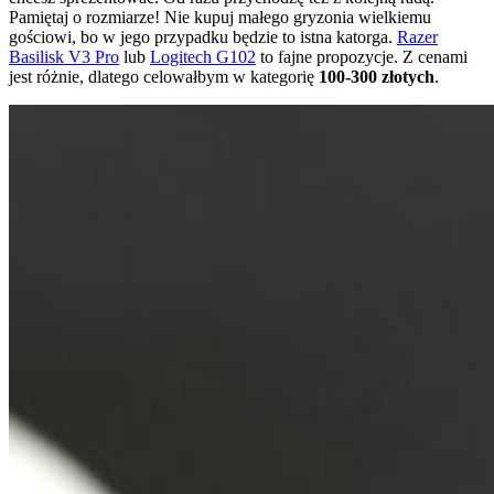
Pamiętaj o rozmiarze! Nie kupuj małego gryzonia wielkiemu
gościowi, bo w jego przypadku będzie to istna katorga.
Razer
Basilisk V3 Pro
lub
Logitech G102
to fajne propozycje. Z cenami
jest różnie, dlatego celowałbym w kategorię
100-300 złotych
.