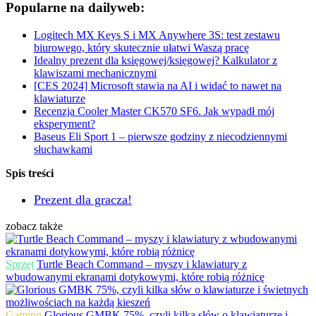
Popularne na dailyweb:
Logitech MX Keys S i MX Anywhere 3S: test zestawu
biurowego, który skutecznie ułatwi Waszą pracę
Idealny prezent dla księgowej/księgowej? Kalkulator z
klawiszami mechanicznymi
[CES 2024] Microsoft stawia na AI i widać to nawet na
klawiaturze
Recenzja Cooler Master CK570 SF6. Jak wypadł mój
eksperyment?
Baseus Eli Sport 1 – pierwsze godziny z niecodziennymi
słuchawkami
Spis treści
Prezent dla gracza!
zobacz także
Sprzęt
Turtle Beach Command – myszy i klawiatury z
wbudowanymi ekranami dotykowymi, które robią różnicę
Gaming
Glorious GMBK 75%, czyli kilka słów o klawiaturze i