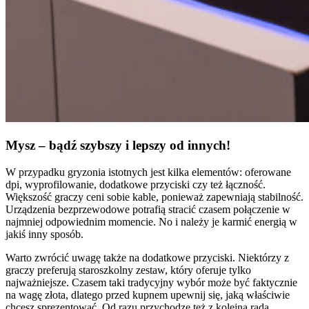
Mysz – bądź szybszy i lepszy od innych!
W przypadku gryzonia istotnych jest kilka elementów: oferowane
dpi, wyprofilowanie, dodatkowe przyciski czy też łączność.
Większość graczy ceni sobie kable, ponieważ zapewniają stabilność.
Urządzenia bezprzewodowe potrafią stracić czasem połączenie w
najmniej odpowiednim momencie. No i należy je karmić energią w
jakiś inny sposób.
Warto zwrócić uwagę także na dodatkowe przyciski. Niektórzy z
graczy preferują staroszkolny zestaw, który oferuje tylko
najważniejsze. Czasem taki tradycyjny wybór może być faktycznie
na wagę złota, dlatego przed kupnem upewnij się, jaką właściwie
chcesz sprezentować. Od razu przychodzę też z kolejną radą.