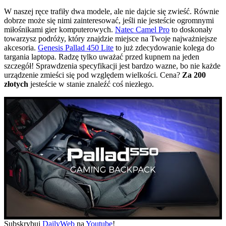
W naszej ręce trafiły dwa modele, ale nie dajcie się zwieść. Równie
dobrze może się nimi zainteresować, jeśli nie jesteście ogromnymi
miłośnikami gier komputerowych.
Natec Camel Pro
to doskonały
towarzysz podróży, który znajdzie miejsce na Twoje najważniejsze
akcesoria.
Genesis Pallad 450 Lite
to już zdecydowanie kolega do
targania laptopa. Radzę tylko uważać przed kupnem na jeden
szczegół! Sprawdzenia specyfikacji jest bardzo wazne, bo nie każde
urządzenie zmieści się pod względem wielkości. Cena?
Za 200
złotych
jesteście w stanie znaleźć coś niezłego.
Subskrybuj
DailyWeb
na
Youtube
!