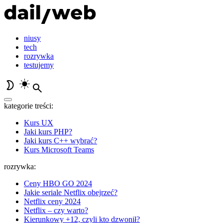
niusy
tech
rozrywka
testujemy
kategorie treści:
Kurs UX
Jaki kurs PHP?
Jaki kurs C++ wybrać?
Kurs Microsoft Teams
rozrywka:
Ceny HBO GO 2024
Jakie seriale Netflix obejrzeć?
Netflix ceny 2024
Netflix – czy warto?
Kierunkowy +12, czyli kto dzwonił?