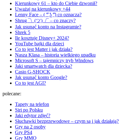
Kierunkowy 61 – kto do Ciebie dzwonił?
Uważaj na kierunkowy +44
Lenny Face – ( ͡° ͜ʖ ͡°) co oznacza?
Shrug ¯\_(ツ)_/¯ – co znaczy?
Jak usunąć konto na Instagramie?
Shrek 5
Ile kosztuje Disney+ 2024?
YouTube bajki dla dzieci
Co to jest Matter i jak działa?
Nasza Klasa – historia wielkiego upadku
Microsoft S – tajemniczy tryb Windows
Jaki smartwatch dla dziecka?
Casio G-SHOCK
Jak usunąć konto Google?
Co to jest AGI?
polecane:
Tapety na telefon
Siri po Polsku
Jaki edytor zdjęć?
Słuchawki bezprzewodowe – czym są i jak działają?
Gry na 2 osoby
Gry PS4
Gry MMO