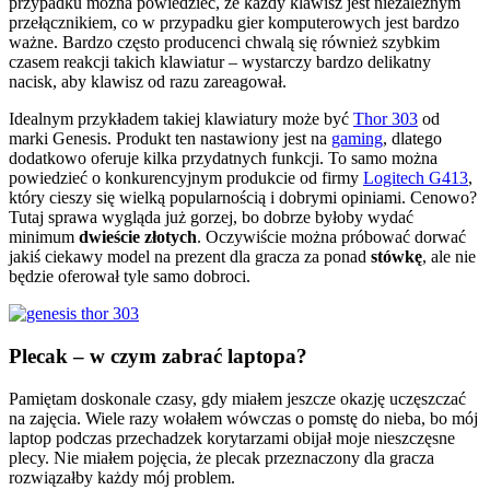
przypadku można powiedzieć, że każdy klawisz jest niezależnym
przełącznikiem, co w przypadku gier komputerowych jest bardzo
ważne. Bardzo często producenci chwalą się również szybkim
czasem reakcji takich klawiatur – wystarczy bardzo delikatny
nacisk, aby klawisz od razu zareagował.
Idealnym przykładem takiej klawiatury może być
Thor 303
od
marki Genesis. Produkt ten nastawiony jest na
gaming
, dlatego
dodatkowo oferuje kilka przydatnych funkcji. To samo można
powiedzieć o konkurencyjnym produkcie od firmy
Logitech G413
,
który cieszy się wielką popularnością i dobrymi opiniami. Cenowo?
Tutaj sprawa wygląda już gorzej, bo dobrze byłoby wydać
minimum
dwieście złotych
. Oczywiście można próbować dorwać
jakiś ciekawy model na prezent dla gracza za ponad
stówkę
, ale nie
będzie oferował tyle samo dobroci.
Plecak – w czym zabrać laptopa?
Pamiętam doskonale czasy, gdy miałem jeszcze okazję uczęszczać
na zajęcia. Wiele razy wołałem wówczas o pomstę do nieba, bo mój
laptop podczas przechadzek korytarzami obijał moje nieszczęsne
plecy. Nie miałem pojęcia, że plecak przeznaczony dla gracza
rozwiązałby każdy mój problem.