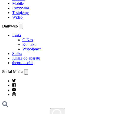
Mobile
Rozrywka
Testujemy
Wideo
Dailyweb
Linki
O Nas
Kontakt
Współpraca
Stałka
Klisza do aparatu
theprotocol.it
Social Media