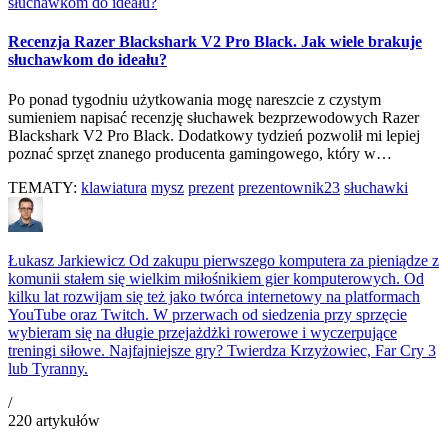
Recenzja Razer Blackshark V2 Pro Black. Jak wiele brakuje
słuchawkom do ideału?
Po ponad tygodniu użytkowania mogę nareszcie z czystym
sumieniem napisać recenzję słuchawek bezprzewodowych Razer
Blackshark V2 Pro Black. Dodatkowy tydzień pozwolił mi lepiej
poznać sprzęt znanego producenta gamingowego, który w…
TEMATY:
klawiatura
mysz
prezent
prezentownik23
słuchawki
Łukasz Jarkiewicz
Od zakupu pierwszego komputera za pieniądze z
komunii stałem się wielkim miłośnikiem gier komputerowych. Od
kilku lat rozwijam się też jako twórca internetowy na platformach
YouTube oraz Twitch. W przerwach od siedzenia przy sprzęcie
wybieram się na długie przejażdżki rowerowe i wyczerpujące
treningi siłowe. Najfajniejsze gry? Twierdza Krzyżowiec, Far Cry 3
lub Tyranny.
/
220
artykułów