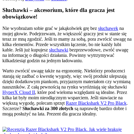
Słuchawki – akcesorium, które dla gracza jest
obowiązkowe!
Nie wyobrażam sobie grać w jakąkolwiek grę bez
słuchawek
na
mojej głowie. Podejrzewam, że większość graczy jest w stanie się
teraz ze mną zgodzić. Jeśli to mamy za sobą, pora zwrócić uwagę na
kilka elementów. Przede wszystkim łączenie, bo nie każdy lubi
kable. Jeśli już kupujesz
słuchawki
bezprzewodowe, zwróć uwagę
na informację o długości działania. Powinny wytrzymywać
kilkadziesiąt godzin na jednym ładowaniu.
Warto zwrócić uwagę także na ergonomię. Niektórzy producenci
starają się zadbać o kwestię wygody, więc swój produkt ulepszają
dzięki dodatkowym piankom, przyjaznym materiałom czy wymianą
nauszników. Z całą pewnością na rynku wyróżniają się słuchawki
HyperX Cloud II
, które pod wieloma względami są idealne. Przez
kilka lat były moim nieodłącznym wsparciem. Jeśli stawiacie na
większą wygodę, polecam sprzęt
Razer Blackshark V2 Pro Black
.
Szczerze?
Słuchawki za 300 złotych
są naprawdę bardzo dobre i
mogą posłużyć na lata. Prezent dla gracza idealny.