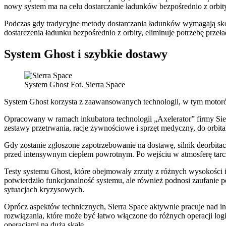
nowy system ma na celu dostarczanie ładunków bezpośrednio z orbit
Podczas gdy tradycyjne metody dostarczania ładunków wymagają skom
dostarczenia ładunku bezpośrednio z orbity, eliminuje potrzebę prze
System Ghost i szybkie dostawy
System Ghost Fot. Sierra Space
System Ghost korzysta z zaawansowanych technologii, w tym motorów
Opracowany w ramach inkubatora technologii „Axelerator” firmy Sier
zestawy przetrwania, racje żywnościowe i sprzęt medyczny, do orbital
Gdy zostanie zgłoszone zapotrzebowanie na dostawę, silnik deorbita
przed intensywnym ciepłem powrotnym. Po wejściu w atmosferę tarcza
Testy systemu Ghost, które obejmowały zrzuty z różnych wysokości 
potwierdziło funkcjonalność systemu, ale również podnosi zaufanie
sytuacjach kryzysowych.
Oprócz aspektów technicznych, Sierra Space aktywnie pracuje nad in
rozwiązania, które może być łatwo włączone do różnych operacji logi
operacjami na dużą skalę.