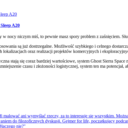
 Sleep A20
rczy w nocy niczym miś, to pewnie masz spory problem z zaśnięciem.
zastosowania są już dostrzegalne. Możliwość szybkiego i celnego dosta
h lokalizacjach oraz realizacji projektów komercyjnych i eksploracy
tyczna stają się coraz bardziej wartościowe, system Ghost Sierra Spac
mniejszenie czasu i złożoności logistycznej, system ten ma potencjał,
afi malować ani wymyślać rzeczy, za to interesuje się wszystkim. Moż
niem do filozoficznych dyskusji. Gejmer for life, początkujący podcast
Dlaczego nie?"