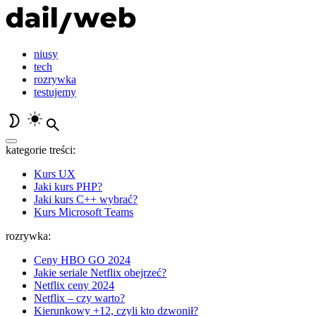
niusy
tech
rozrywka
testujemy
kategorie treści:
Kurs UX
Jaki kurs PHP?
Jaki kurs C++ wybrać?
Kurs Microsoft Teams
rozrywka:
Ceny HBO GO 2024
Jakie seriale Netflix obejrzeć?
Netflix ceny 2024
Netflix – czy warto?
Kierunkowy +12, czyli kto dzwonił?