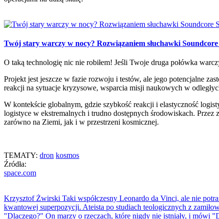
Twój stary warczy w nocy? Rozwiązaniem słuchawki Soundcore
O taką technologię nic nie robiłem! Jeśli Twoje druga połówka wa
Projekt jest jeszcze w fazie rozwoju i testów, ale jego potencjalne 
reakcji na sytuacje kryzysowe, wsparcia misji naukowych w odległyc
W kontekście globalnym, gdzie szybkość reakcji i elastyczność logis
logistyce w ekstremalnych i trudno dostępnych środowiskach. Przez z
zarówno na Ziemi, jak i w przestrzeni kosmicznej.
TEMATY:
dron
kosmos
Źródła:
space.com
Krzysztof Żwirski
Taki współczesny Leonardo da Vinci, ale nie potr
kwantowej superpozycji. Ateista po studiach teologicznych z zamiłowa
"Dlaczego?" On marzy o rzeczach, które nigdy nie istniały, i mówi "