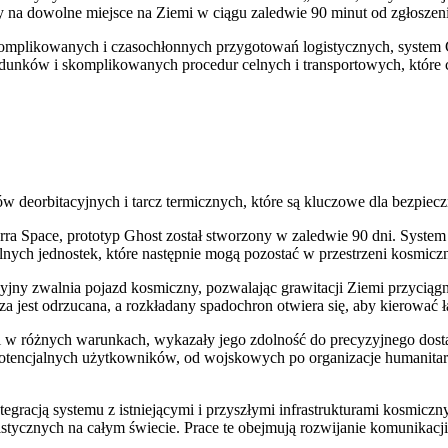
y na dowolne miejsce na Ziemi w ciągu zaledwie 90 minut od zgłoszeni
plikowanych i czasochłonnych przygotowań logistycznych, system Gho
ładunków i skomplikowanych procedur celnych i transportowych, które 
 deorbitacyjnych i tarcz termicznych, które są kluczowe dla bezpie
ra Space, prototyp Ghost został stworzony w zaledwie 90 dni. System
nych jednostek, które następnie mogą pozostać w przestrzeni kosmiczne
cyjny zwalnia pojazd kosmiczny, pozwalając grawitacji Ziemi przyciąg
 jest odrzucana, a rozkładany spadochron otwiera się, aby kierować 
i w różnych warunkach, wykazały jego zdolność do precyzyjnego dost
 potencjalnych użytkowników, od wojskowych po organizacje humanita
tegracją systemu z istniejącymi i przyszłymi infrastrukturami kosmic
stycznych na całym świecie. Prace te obejmują rozwijanie komunikacji