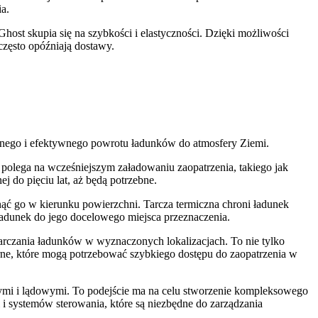
a.
st skupia się na szybkości i elastyczności. Dzięki możliwości
często opóźniają dostawy.
cznego i efektywnego powrotu ładunków do atmosfery Ziemi.
 polega na wcześniejszym załadowaniu zaopatrzenia, takiego jak
j do pięciu lat, aż będą potrzebne.
nąć go w kierunku powierzchni. Tarcza termiczna chroni ładunek
ładunek do jego docelowego miejsca przeznaczenia.
arczania ładunków w wyznaczonych lokalizacjach. To nie tylko
rne, które mogą potrzebować szybkiego dostępu do zaopatrzenia w
znymi i lądowymi. To podejście ma na celu stworzenie kompleksowego
 i systemów sterowania, które są niezbędne do zarządzania