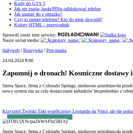
Kody do GTA 5
Jak nie znając hasła/PINu odblokować telefon
Jak usunąć tło z obrazka?
Czyj to numer telefonu? Kto do mnie dzwonił?
Kolory HTML – przewodnik
Sprawdź nasze inne serwisy:
Nasze social media:
dailyweb
/
Rozrywka
/
Pop-nauka
24.04.2024 8:00
Zapomnij o dronach! Kosmiczne dostawy i 
Sierra Space, firma z Colorado Springs, niedawno przedstawiła prz
nowy system ma na celu dostarczanie ładunków bezpośrednio z orbit
Krzysztof Żwirski
Taki współczesny Leonardo da Vinci, ale nie potra
Sierra Space, firma z Colorado Springs, niedawno przedstawiła prz