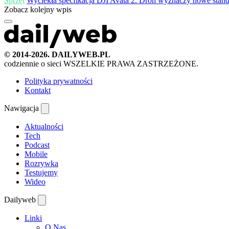
Sprzęt
Wyciekła specfikacja DJI Avata 2. Dron wyznaczy nowe stan
Zobacz kolejny wpis
© 2014-2026. DAILYWEB.PL
codziennie o sieci
WSZELKIE PRAWA ZASTRZEŻONE.
Polityka prywatności
Kontakt
Nawigacja
Aktualności
Tech
Podcast
Mobile
Rozrywka
Testujemy
Wideo
Dailyweb
Linki
O Nas