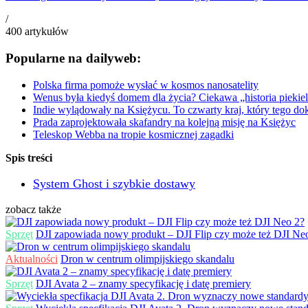
/
400
artykułów
Popularne na dailyweb:
Polska firma pomoże wysłać w kosmos nanosatelity
Wenus była kiedyś domem dla życia? Ciekawa „historia piekiel
Indie wylądowały na Księżycu. To czwarty kraj, który tego do
Prada zaprojektowała skafandry na kolejną misję na Księżyc
Teleskop Webba na tropie kosmicznej zagadki
Spis treści
System Ghost i szybkie dostawy
zobacz także
Sprzęt
DJI zapowiada nowy produkt – DJI Flip czy może też DJI Ne
Aktualności
Dron w centrum olimpijskiego skandalu
Sprzęt
DJI Avata 2 – znamy specyfikację i datę premiery