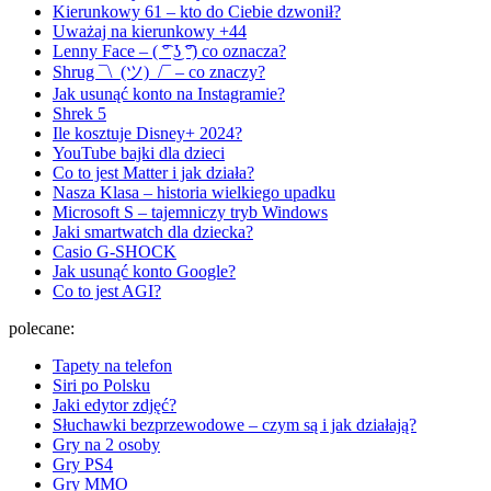
Kierunkowy 61 – kto do Ciebie dzwonił?
Uważaj na kierunkowy +44
Lenny Face – ( ͡° ͜ʖ ͡°) co oznacza?
Shrug ¯\_(ツ)_/¯ – co znaczy?
Jak usunąć konto na Instagramie?
Shrek 5
Ile kosztuje Disney+ 2024?
YouTube bajki dla dzieci
Co to jest Matter i jak działa?
Nasza Klasa – historia wielkiego upadku
Microsoft S – tajemniczy tryb Windows
Jaki smartwatch dla dziecka?
Casio G-SHOCK
Jak usunąć konto Google?
Co to jest AGI?
polecane:
Tapety na telefon
Siri po Polsku
Jaki edytor zdjęć?
Słuchawki bezprzewodowe – czym są i jak działają?
Gry na 2 osoby
Gry PS4
Gry MMO