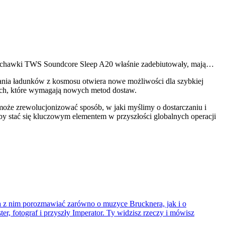
 Słuchawki TWS Soundcore Sleep A20 właśnie zadebiutowały, mają…
rczania ładunków z kosmosu otwiera nowe możliwości dla szybkiej
jnych, które wymagają nowych metod dostaw.
e może zrewolucjonizować sposób, w jaki myślimy o dostarczaniu i
 aby stać się kluczowym elementem w przyszłości globalnych operacji
na z nim porozmawiać zarówno o muzyce Brucknera, jak i o
er, fotograf i przyszły Imperator. Ty widzisz rzeczy i mówisz