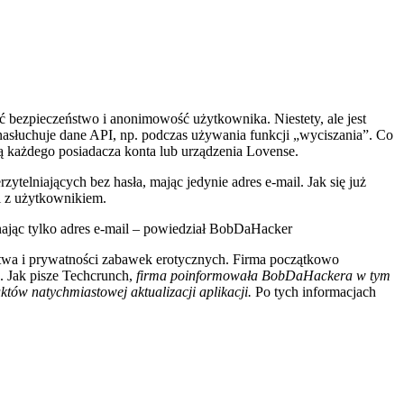
bezpieczeństwo i anonimowość użytkownika. Niestety, ale jest
asłuchuje dane API, np. podczas używania funkcji „wyciszania”. Co
ą każdego posiadacza konta lub urządzenia Lovense.
elniających bez hasła, mając jedynie adres e-mail. Jak się już
i z użytkownikiem.
ając tylko adres e-mail – powiedział BobDaHacker
stwa i prywatności zabawek erotycznych. Firma początkowo
. Jak pisze Techcrunch,
firma poinformowała BobDaHackera w tym
tów natychmiastowej aktualizacji aplikacji.
Po tych informacjach