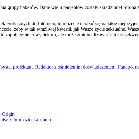
rupy hakerów. Dane wielu pacjentów zostały skradzione! Strona ALAB
wek erotycznych do Internetu, to możecie narazić się na takie nieprzyj
ecie, żeby w tak wrażliwej kwestii, jak Wasze życie seksualne, Wasze
. Nie zapobiegnie to wyciekom, ale może zminimalizować ich konsekwen
gbysta, projektant. Redaktor z ośmioletnim doświadczeniem. Fanatyk mo
e Origin
isz zabrać dziecka z auta