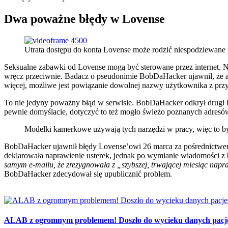
Dwa poważne błędy w Lovense
Utrata dostępu do konta Lovense może rodzić niespodziewane
Seksualne zabawki od Lovense mogą być sterowane przez internet. 
wręcz przeciwnie. Badacz o pseudonimie BobDaHacker ujawnił, że a
więcej, możliwe jest powiązanie dowolnej nazwy użytkownika z przy
To nie jedyny poważny błąd w serwisie. BobDaHacker odkrył drugi bł
pewnie domyślacie, dotyczyć to też mogło świeżo poznanych adresów.
Modelki kamerkowe używają tych narzędzi w pracy, więc to b
BobDaHacker ujawnił błędy Lovense’owi 26 marca za pośrednictwem 
deklarowała naprawienie usterek, jednak po wymianie wiadomości z b
samym e-mailu, że zrezygnowała z „szybszej, trwającej miesiąc napra
BobDaHacker zdecydował się upublicznić problem.
ALAB z ogromnym problemem! Doszło do wycieku danych pacj