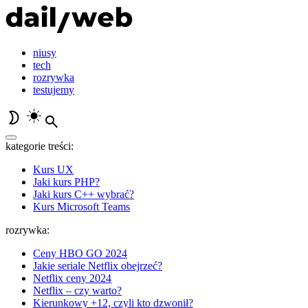
niusy
tech
rozrywka
testujemy
kategorie treści:
Kurs UX
Jaki kurs PHP?
Jaki kurs C++ wybrać?
Kurs Microsoft Teams
rozrywka:
Ceny HBO GO 2024
Jakie seriale Netflix obejrzeć?
Netflix ceny 2024
Netflix – czy warto?
Kierunkowy +12, czyli kto dzwonił?