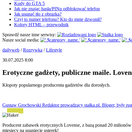
Kody do GTA 5
Jak nie znając hasła/PINu odblokować telefon
Jak usunąć tło z obrazka?
Czyj to numer telefonu? Kto do mnie dzwonił?
Kolory HTML – przewodnik
Sprawdź nasze inne serwisy:
Nasze social media:
dailyweb
/
Rozrywka
/
Lifestyle
30.07.2025 8:00
Erotyczne gadżety, publiczne maile. Love
Kłopoty popularnego producenta gadżetów dla dorosłych.
Gustaw Grochowski
Redaktor prowadzący stałka.pl. Bloger, były rug
Producent zabawek erotycznych Lovense, z bazą ponad 20 milionów 
miesięcy na usunięcie usterek!