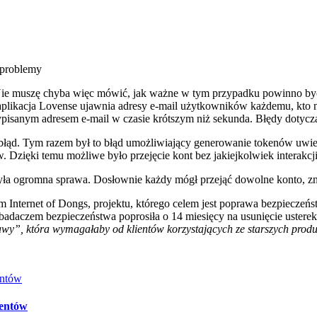
 problemy
Nie muszę chyba więc mówić, jak ważne w tym przypadku powinno być 
plikacja Lovense ujawnia adresy e-mail użytkowników każdemu, kto n
pisanym adresem e-mail w czasie krótszym niż sekunda. Błędy dotycz
ąd. Tym razem był to błąd umożliwiający generowanie tokenów uwierzyt
 Dzięki temu możliwe było przejęcie kont bez jakiejkolwiek interakcj
yła ogromna sprawa. Dosłownie każdy mógł przejąć dowolne konto, zn
Internet of Dongs, projektu, którego celem jest poprawa bezpieczeń
adaczem bezpieczeństwa poprosiła o 14 miesięcy na usunięcie usterek
wy”, która wymagałaby od klientów korzystających ze starszych produk
entów