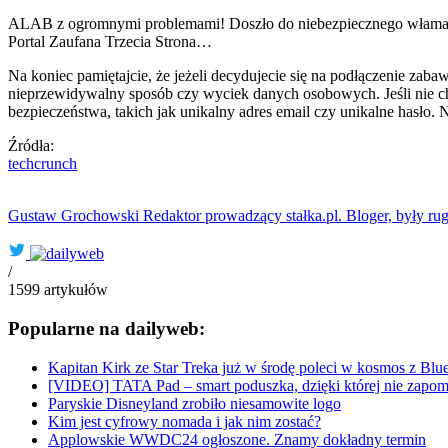
ALAB z ogromnymi problemami! Doszło do niebezpiecznego włamania g
Portal Zaufana Trzecia Strona…
Na koniec pamiętajcie, że jeżeli decydujecie się na podłączenie zaba
nieprzewidywalny sposób czy wyciek danych osobowych. Jeśli nie chc
bezpieczeństwa, takich jak unikalny adres email czy unikalne hasło
Źródła:
techcrunch
Gustaw Grochowski
Redaktor prowadzący stałka.pl. Bloger, były ru
/
1599
artykułów
Popularne na dailyweb:
Kapitan Kirk ze Star Treka już w środę poleci w kosmos z Blu
[VIDEO] TATA Pad – smart poduszka, dzięki której nie zapomn
Paryskie Disneyland zrobiło niesamowite logo
Kim jest cyfrowy nomada i jak nim zostać?
Applowskie WWDC24 ogłoszone. Znamy dokładny termin