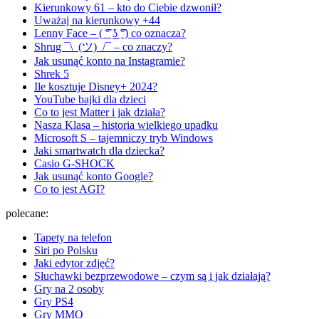
Kierunkowy 61 – kto do Ciebie dzwonił?
Uważaj na kierunkowy +44
Lenny Face – ( ͡° ͜ʖ ͡°) co oznacza?
Shrug ¯\_(ツ)_/¯ – co znaczy?
Jak usunąć konto na Instagramie?
Shrek 5
Ile kosztuje Disney+ 2024?
YouTube bajki dla dzieci
Co to jest Matter i jak działa?
Nasza Klasa – historia wielkiego upadku
Microsoft S – tajemniczy tryb Windows
Jaki smartwatch dla dziecka?
Casio G-SHOCK
Jak usunąć konto Google?
Co to jest AGI?
polecane:
Tapety na telefon
Siri po Polsku
Jaki edytor zdjęć?
Słuchawki bezprzewodowe – czym są i jak działają?
Gry na 2 osoby
Gry PS4
Gry MMO