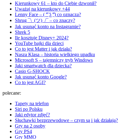
Kierunkowy 61 – kto do Ciebie dzwonił?
Uważaj na kierunkowy +44
Lenny Face – ( ͡° ͜ʖ ͡°) co oznacza?
Shrug ¯\_(ツ)_/¯ – co znaczy?
Jak usunąć konto na Instagramie?
Shrek 5
Ile kosztuje Disney+ 2024?
YouTube bajki dla dzieci
Co to jest Matter i jak działa?
Nasza Klasa – historia wielkiego upadku
Microsoft S – tajemniczy tryb Windows
Jaki smartwatch dla dziecka?
Casio G-SHOCK
Jak usunąć konto Google?
Co to jest AGI?
polecane:
Tapety na telefon
Siri po Polsku
Jaki edytor zdjęć?
Słuchawki bezprzewodowe – czym są i jak działają?
Gry na 2 osoby
Gry PS4
Gry MMO