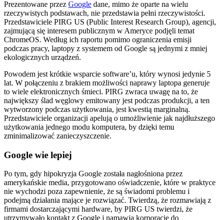
Prezentowane przez
Google
dane, mimo że oparte na wielu
rzeczywistych podstawach, nie przedstawia pełni rzeczywistości.
Przedstawiciele PIRG US (Public Interest Research Group), agencji,
zajmującą się interesem publicznym w Ameryce podjęli temat
ChromeOS. Według ich raportu pomimo ograniczenia emisji
podczas pracy, laptopy z systemem od Google są jednymi z mniej
ekologicznych urządzeń.
Powodem jest krótkie wsparcie software’u, który wynosi jedynie 5
lat. W połączeniu z brakiem możliwości naprawy laptopa generuje
to wiele elektronicznych śmieci. PIRG zwraca uwagę na to, że
największy ślad węglowy emitowany jest podczas produkcji, a ten
wytworzony podczas użytkowania, jest kwestią marginalną.
Przedstawiciele organizacji apelują o umożliwienie jak najdłuższego
użytkowania jednego modu komputera, by dzięki temu
zminimalizować zanieczyszczenie.
Google wie lepiej
Po tym, gdy hipokryzja Google została nagłośniona przez
amerykańskie media, przygotowano oświadczenie, które w praktyce
nie wychodzi poza zapewnienie, że są świadomi problemu i
podejmą działania mające je rozwiązać. Twierdzą, że rozmawiają z
firmami dostarczającymi hardware, by PIRG US twierdzi, że
utrzymywało kontakt z Google i namawia korporacje do