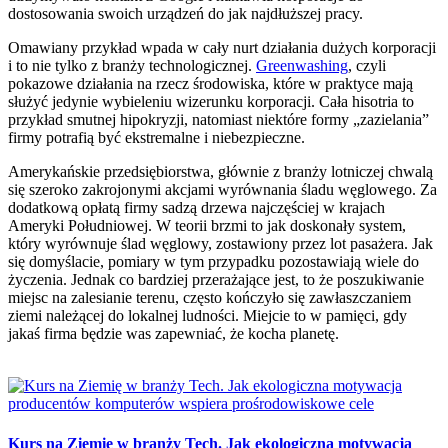
dostosowania swoich urządzeń do jak najdłuższej pracy.
Omawiany przykład wpada w cały nurt działania dużych korporacji
i to nie tylko z branży technologicznej.
Greenwashing
, czyli
pokazowe działania na rzecz środowiska, które w praktyce mają
służyć jedynie wybieleniu wizerunku korporacji. Cała hisotria to
przykład smutnej hipokryzji, natomiast niektóre formy „zazielania”
firmy potrafią być ekstremalne i niebezpieczne.
Amerykańskie przedsiębiorstwa, głównie z branży lotniczej chwalą
się szeroko zakrojonymi akcjami wyrównania śladu węglowego. Za
dodatkową opłatą firmy sadzą drzewa najczęściej w krajach
Ameryki Południowej. W teorii brzmi to jak doskonały system,
który wyrównuje ślad węglowy, zostawiony przez lot pasażera. Jak
się domyślacie, pomiary w tym przypadku pozostawiają wiele do
życzenia. Jednak co bardziej przerażające jest, to że poszukiwanie
miejsc na zalesianie terenu, często kończyło się zawłaszczaniem
ziemi należącej do lokalnej ludności. Miejcie to w pamięci, gdy
jakaś firma będzie was zapewniać, że kocha planetę.
Kurs na Ziemię w branży Tech. Jak ekologiczna motywacja