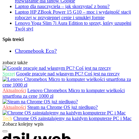
rozwiązanie dla fanów Google
Laptop dla nauczyciela – jak skorzystać z bonu?
Laptop HP ZBook Power 15 G10 – moc i wydajność stacji
roboczej w przystępnej cenie i smukłej formie
Lenovo Yoga Slim 7i Aura Edition to sprzęt, który uzupełni
Twój styl
Spis treści
Chromebook Eco?
zobacz także
Sprzęt
Google pracuje nad własnym PC? Coś jest na rzeczy
Aktualności
Lenovo Chromebox Micro to komputer wielkości
smartfona za cenę 1000 zł
Aktualności
Steam na Chrome OS już niedługo?
Tech
Chrome OS zainstalujemy na każdym komputerze PC i Mac
Zobacz kolejny wpis