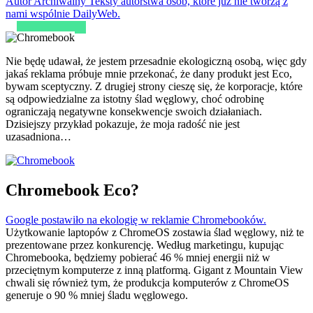
Autor Archiwalny
Teksty autorstwa osób, które już nie tworzą z
nami wspólnie DailyWeb.
Nie będę udawał, że jestem przesadnie ekologiczną osobą, więc gdy
jakaś reklama próbuje mnie przekonać, że dany produkt jest Eco,
bywam sceptyczny. Z drugiej strony cieszę się, że korporacje, które
są odpowiedzialne za istotny ślad węglowy, choć odrobinę
ograniczają negatywne konsekwencje swoich działaniach.
Dzisiejszy przykład pokazuje, że moja radość nie jest
uzasadniona…
Chromebook Eco?
Google postawiło na ekologię w reklamie Chromebooków.
Użytkowanie laptopów z ChromeOS zostawia ślad węglowy, niż te
prezentowane przez konkurencję. Według marketingu, kupując
Chromebooka, będziemy pobierać 46 % mniej energii niż w
przeciętnym komputerze z inną platformą. Gigant z Mountain View
chwali się również tym, że produkcja komputerów z ChromeOS
generuje o 90 % mniej śladu węglowego.