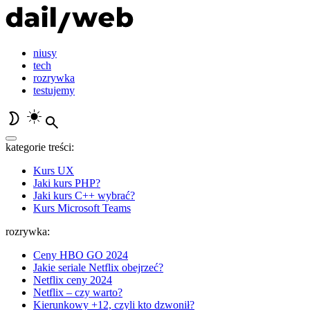
niusy
tech
rozrywka
testujemy
kategorie treści:
Kurs UX
Jaki kurs PHP?
Jaki kurs C++ wybrać?
Kurs Microsoft Teams
rozrywka:
Ceny HBO GO 2024
Jakie seriale Netflix obejrzeć?
Netflix ceny 2024
Netflix – czy warto?
Kierunkowy +12, czyli kto dzwonił?