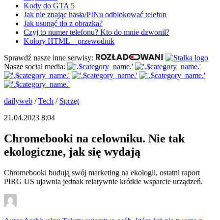
Kody do GTA 5
Jak nie znając hasła/PINu odblokować telefon
Jak usunąć tło z obrazka?
Czyj to numer telefonu? Kto do mnie dzwonił?
Kolory HTML – przewodnik
Sprawdź nasze inne serwisy:
Nasze social media:
dailyweb
/
Tech
/
Sprzęt
21.04.2023 8:04
Chromebooki na celowniku. Nie tak
ekologiczne, jak się wydają
Chromebooki budują swój marketing na ekologii, ostatni raport
PIRG US ujawnia jednak relatywnie krótkie wsparcie urządzeń.