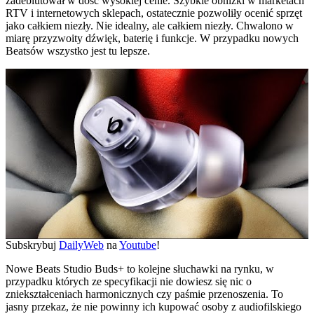
zadebiutował w dość wysokiej cenie. Szybkie obniżki w marketach
RTV i internetowych sklepach, ostatecznie pozwoliły ocenić sprzęt
jako całkiem niezły. Nie idealny, ale całkiem niezły. Chwalono w
miarę przyzwoity dźwięk, baterię i funkcje. W przypadku nowych
Beatsów wszystko jest tu lepsze.
Subskrybuj
DailyWeb
na
Youtube
!
Nowe Beats Studio Buds+ to kolejne słuchawki na rynku, w
przypadku których ze specyfikacji nie dowiesz się nic o
zniekształceniach harmonicznych czy paśmie przenoszenia. To
jasny przekaz, że nie powinny ich kupować osoby z audiofilskiego