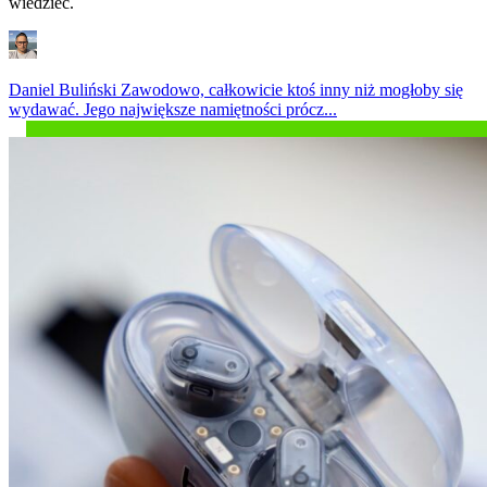
wiedzieć.
Daniel Buliński
Zawodowo, całkowicie ktoś inny niż mogłoby się
wydawać. Jego największe namiętności prócz...