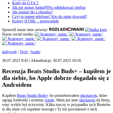
Kody do GTA 5
Jak nie znając hasła/PINu odblokować telefon
Jak usunąć tło z obrazka?
Czyj to numer telefonu? Kto do mnie dzwonił?
Kolory HTML – przewodnik
Sprawdź nasze inne serwisy:
Nasze social media:
dailyweb
/
Tech
/
Audio
30.07.2023 9:45 | Aktualizacja: 30.07.2023 10:16
Recenzja Beats Studio Buds+ – kupiłem je
dla siebie, bo Apple dobrze dogadało się z
Androidem
Kupiłem
Beats Studio Buds+
bo potrzebowałem
słuchawek
, które
ograją Androida i systemy
Apple
. Mam już inne
słuchawki
tej firmy,
więc wybór był oczywisty. Kilka rzeczy w przypadku tych Beatsów
to dla mnie coś zupełnie nowego i Ty też powinieneś o nich