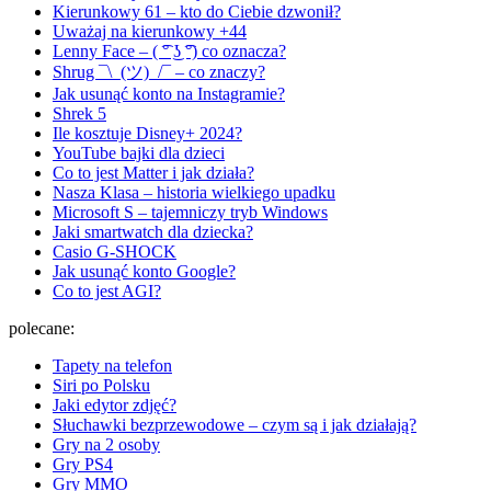
Kierunkowy 61 – kto do Ciebie dzwonił?
Uważaj na kierunkowy +44
Lenny Face – ( ͡° ͜ʖ ͡°) co oznacza?
Shrug ¯\_(ツ)_/¯ – co znaczy?
Jak usunąć konto na Instagramie?
Shrek 5
Ile kosztuje Disney+ 2024?
YouTube bajki dla dzieci
Co to jest Matter i jak działa?
Nasza Klasa – historia wielkiego upadku
Microsoft S – tajemniczy tryb Windows
Jaki smartwatch dla dziecka?
Casio G-SHOCK
Jak usunąć konto Google?
Co to jest AGI?
polecane:
Tapety na telefon
Siri po Polsku
Jaki edytor zdjęć?
Słuchawki bezprzewodowe – czym są i jak działają?
Gry na 2 osoby
Gry PS4
Gry MMO