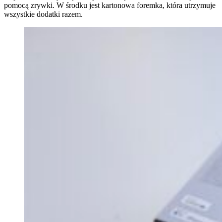
pomocą zrywki. W środku jest kartonowa foremka, która utrzymuje
wszystkie dodatki razem.