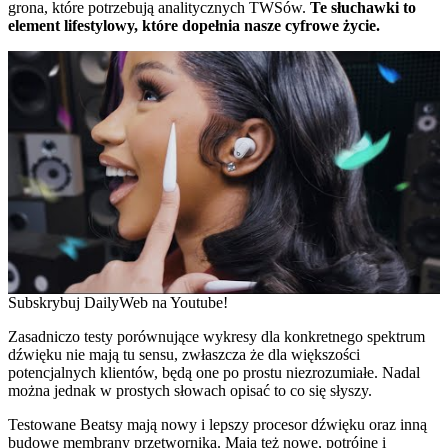
grona, które potrzebują analitycznych TWSów.
Te słuchawki to
element lifestylowy, które dopełnia nasze cyfrowe życie.
Subskrybuj DailyWeb na Youtube!
Zasadniczo testy porównujące wykresy dla konkretnego spektrum
dźwięku nie mają tu sensu, zwłaszcza że dla większości
potencjalnych klientów, będą one po prostu niezrozumiałe. Nadal
można jednak w prostych słowach opisać to co się słyszy.
Testowane Beatsy mają nowy i lepszy procesor dźwięku oraz inną
budowę membrany przetwornika. Mają też nowe, potrójne i