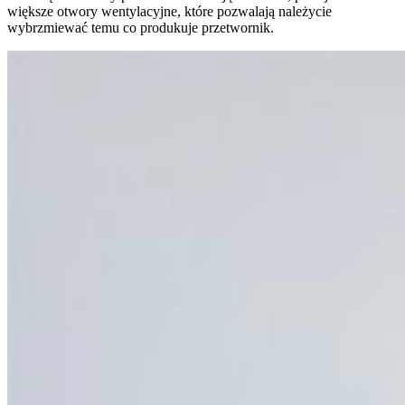
większe otwory wentylacyjne, które pozwalają należycie
wybrzmiewać temu co produkuje przetwornik.