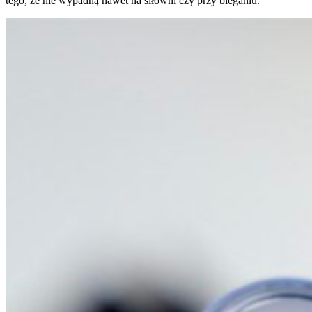
tego, że nie wypadną nawet na siłowni czy przy bieganiu.