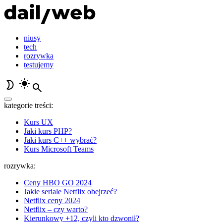
niusy
tech
rozrywka
testujemy
kategorie treści:
Kurs UX
Jaki kurs PHP?
Jaki kurs C++ wybrać?
Kurs Microsoft Teams
rozrywka:
Ceny HBO GO 2024
Jakie seriale Netflix obejrzeć?
Netflix ceny 2024
Netflix – czy warto?
Kierunkowy +12, czyli kto dzwonił?