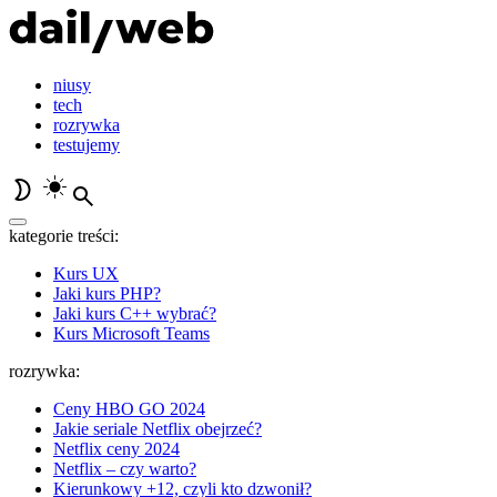
niusy
tech
rozrywka
testujemy
kategorie treści:
Kurs UX
Jaki kurs PHP?
Jaki kurs C++ wybrać?
Kurs Microsoft Teams
rozrywka:
Ceny HBO GO 2024
Jakie seriale Netflix obejrzeć?
Netflix ceny 2024
Netflix – czy warto?
Kierunkowy +12, czyli kto dzwonił?