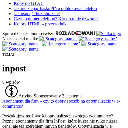
Kody do GTA 5
Jak nie znając hasła/PINu odblokować telefon
Jak usunąć tło z obrazka?
Czyj to numer telefonu? Kto do mnie dzwonił?
Kolory HTML – przewodnik
Sprawdź nasze inne serwisy:
Nasze social media:
TEMAT
inpost
8
wpisów
Artykuł Sponsorowany
2 lata temu
Abonament dla firm – czy to dobry sposób na optymalizację w e-
commerce?
Poszukujesz możliwości optymalizacji swojego e-commerce?
Poznaj abonamenty dla firm InPost, które kuszą nie tylko niższą
ceną, ale też szeregiem innych benefitów. Optymalizacja w e-