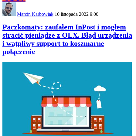
Marcin Karbowiak
10 listopada 2022 9:00
Paczkomaty: zaufałem InPost i mogłem
stracić pieniądze z OLX. Błąd urządzenia
i wątpliwy support to koszmarne
połączenie