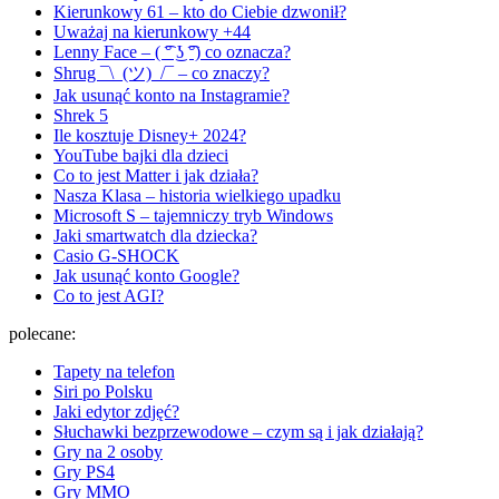
Kierunkowy 61 – kto do Ciebie dzwonił?
Uważaj na kierunkowy +44
Lenny Face – ( ͡° ͜ʖ ͡°) co oznacza?
Shrug ¯\_(ツ)_/¯ – co znaczy?
Jak usunąć konto na Instagramie?
Shrek 5
Ile kosztuje Disney+ 2024?
YouTube bajki dla dzieci
Co to jest Matter i jak działa?
Nasza Klasa – historia wielkiego upadku
Microsoft S – tajemniczy tryb Windows
Jaki smartwatch dla dziecka?
Casio G-SHOCK
Jak usunąć konto Google?
Co to jest AGI?
polecane:
Tapety na telefon
Siri po Polsku
Jaki edytor zdjęć?
Słuchawki bezprzewodowe – czym są i jak działają?
Gry na 2 osoby
Gry PS4
Gry MMO