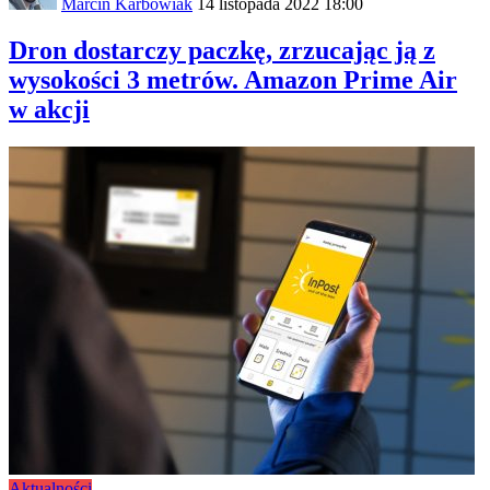
Marcin Karbowiak
14 listopada 2022 18:00
Dron dostarczy paczkę, zrzucając ją z
wysokości 3 metrów. Amazon Prime Air
w akcji
Aktualności