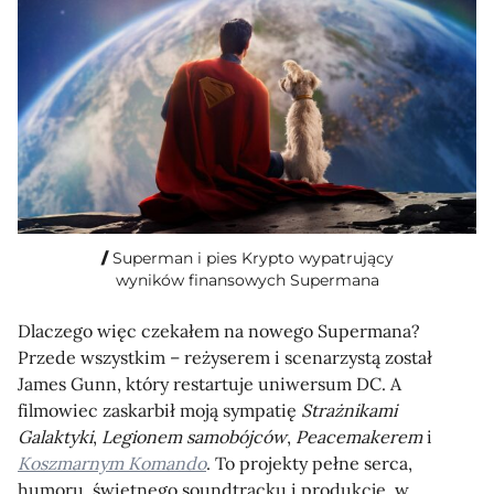
Superman i pies Krypto wypatrujący
wyników finansowych Supermana
Dlaczego więc czekałem na nowego Supermana?
Przede wszystkim – reżyserem i scenarzystą został
James Gunn, który restartuje uniwersum DC. A
filmowiec zaskarbił moją sympatię
Strażnikami
Galaktyki
,
Legionem samobójców
,
Peacemakerem
i
Koszmarnym Komando
. To projekty pełne serca,
humoru, świetnego soundtracku i produkcje, w