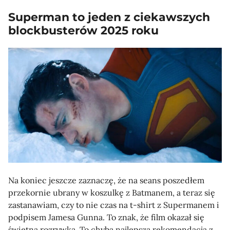
Superman to jeden z ciekawszych
blockbusterów 2025 roku
Na koniec jeszcze zaznaczę, że na seans poszedłem
przekornie ubrany w koszulkę z Batmanem, a teraz się
zastanawiam, czy to nie czas na t-shirt z Supermanem i
podpisem Jamesa Gunna. To znak, że film okazał się
świetną rozrywką. To chyba najlepsza rekomendacja z