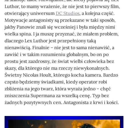
Luthor, to mamy wrażenie, że nie jest to pierwszy film,
otwierający uniwersum
DC Studios
, a kolejna część.
Motywacje antagonisty są przekazane w taki sposób,
jakby Panowie znali się wcześniej i była między nimi
wielka spina. I ja muszę przyznać, że miałem problem,
dlaczego Lex Luthor jest przepełniony taką
nienawiścią. Finalnie – nie jest to sama nienawiść, a
zawiść i w takim rozumieniu globalnym, bo on po
prostu jest zazdrosny, że świat wielbi człowieka bez
skazy, dla którego nie ma rzeczy niewykonalnych.
Świetny Nicolas Hoult, którego kocha kamera. Bardzo
często będziemy świadkami, kiedy operator robi
zbliżenia na jego twarz, która wyraża jedno – chęć
zniszczenia Supermana za wszelką cenę. Typ bez
żadnych pozytywnych cen. Antagonista z krwi i kości.