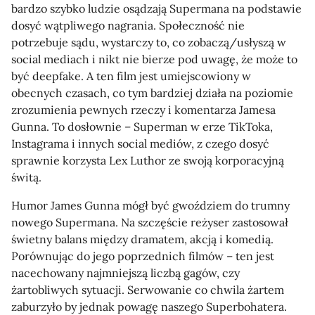
bardzo szybko ludzie osądzają Supermana na podstawie
dosyć wątpliwego nagrania. Społeczność nie
potrzebuje sądu, wystarczy to, co zobaczą/usłyszą w
social mediach i nikt nie bierze pod uwagę, że może to
być deepfake. A ten film jest umiejscowiony w
obecnych czasach, co tym bardziej działa na poziomie
zrozumienia pewnych rzeczy i komentarza Jamesa
Gunna. To dosłownie – Superman w erze TikToka,
Instagrama i innych social mediów, z czego dosyć
sprawnie korzysta Lex Luthor ze swoją korporacyjną
świtą.
Humor James Gunna mógł być gwoździem do trumny
nowego Supermana. Na szczęście reżyser zastosował
świetny balans między dramatem, akcją i komedią.
Porównując do jego poprzednich filmów – ten jest
nacechowany najmniejszą liczbą gagów, czy
żartobliwych sytuacji. Serwowanie co chwila żartem
zaburzyło by jednak powagę naszego Superbohatera.