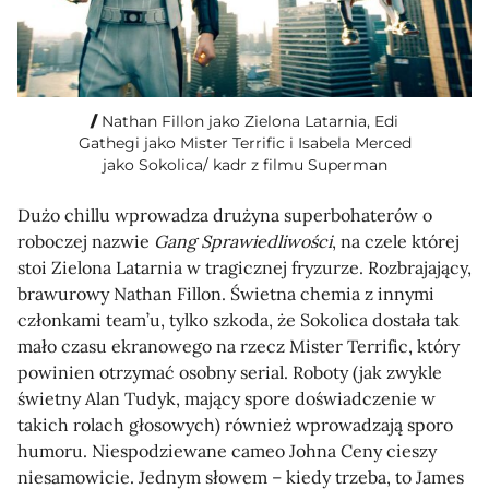
Nathan Fillon jako Zielona Latarnia, Edi
Gathegi jako Mister Terrific i Isabela Merced
jako Sokolica/ kadr z filmu Superman
Dużo chillu wprowadza drużyna superbohaterów o
roboczej nazwie
Gang Sprawiedliwości
, na czele której
stoi Zielona Latarnia w tragicznej fryzurze. Rozbrajający,
brawurowy Nathan Fillon. Świetna chemia z innymi
członkami team’u, tylko szkoda, że Sokolica dostała tak
mało czasu ekranowego na rzecz Mister Terrific, który
powinien otrzymać osobny serial. Roboty (jak zwykle
świetny Alan Tudyk, mający spore doświadczenie w
takich rolach głosowych) również wprowadzają sporo
humoru. Niespodziewane cameo Johna Ceny cieszy
niesamowicie. Jednym słowem – kiedy trzeba, to James