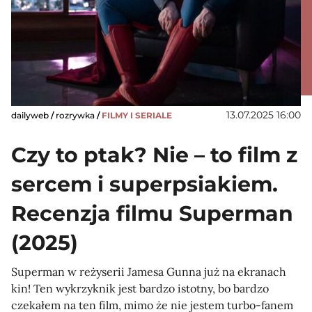
13.07.2025 16:00
dailyweb
/
rozrywka
/
FILMY I SERIALE
Czy to ptak? Nie – to film z
sercem i superpsiakiem.
Recenzja filmu Superman
(2025)
Superman w reżyserii Jamesa Gunna już na ekranach
kin! Ten wykrzyknik jest bardzo istotny, bo bardzo
czekałem na ten film, mimo że nie jestem turbo-fanem