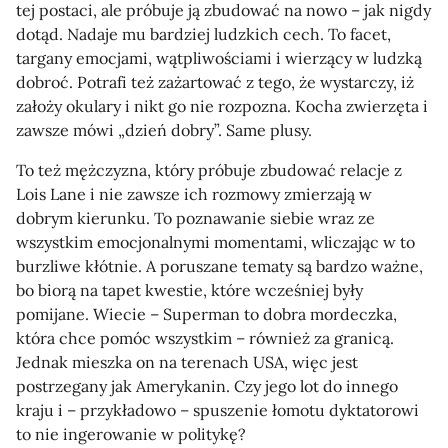
tej postaci, ale próbuje ją zbudować na nowo – jak nigdy
dotąd. Nadaje mu bardziej ludzkich cech. To facet,
targany emocjami, wątpliwościami i wierzący w ludzką
dobroć. Potrafi też zażartować z tego, że wystarczy, iż
założy okulary i nikt go nie rozpozna. Kocha zwierzęta i
zawsze mówi „dzień dobry”. Same plusy.
To też mężczyzna, który próbuje zbudować relacje z
Lois Lane i nie zawsze ich rozmowy zmierzają w
dobrym kierunku. To poznawanie siebie wraz ze
wszystkim emocjonalnymi momentami, wliczając w to
burzliwe kłótnie. A poruszane tematy są bardzo ważne,
bo biorą na tapet kwestie, które wcześniej były
pomijane. Wiecie – Superman to dobra mordeczka,
która chce pomóc wszystkim – również za granicą.
Jednak mieszka on na terenach USA, więc jest
postrzegany jak Amerykanin. Czy jego lot do innego
kraju i – przykładowo – spuszenie łomotu dyktatorowi
to nie ingerowanie w politykę?