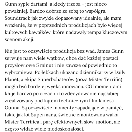
Gunn sypie żartami, a kiedy trzeba – jest nieco
poważniej. Bardzo dobrze ze sobą to współgra.
Soundtrack jak zwykle dopasowany idealnie, ale mam
wrażenie, że w poprzednich produkcjach było więcej
kultowych kawałków, które nadawały tempa kluczowym
scenom akcji.
Nie jest to oczywiście produkcja bez wad. James Gunn
serwuje nam wiele wątków, chce dać każdej postaci
przysłowiowe 5 minut i nie zawsze odpowiednio to
wybrzmiewa. Po łebkach ukazano dziennikarzy w Daily
Planet, a ekipa Superbohaterów (poza Mister Terrific)
mogła być bardziej wyeksponowana. CGI momentami
kłuje bardzo po oczach i to zdecydowanie najsłabiej
zrealizowany pod kątem technicznym film Jamesa
Gunna. Są oczywiście momenty zapadające w pamięć,
takie jak lot Supermana, świetne zmontowana walka
Mister Terrifica i parę efektownych slow-motion, ale
często widać wiele niedoskonałości.