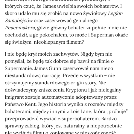
których czuć, że James uwielbia swoich bohaterów. I
skoro udało mu się zrobić na nowo żywiołowy
Legion
Samobójców
oraz zaserwować genialnego
Peacemakera
, gdzie główny bohater zupełnie mnie nie
obchodził, a go pokochałem, to może i Superman okaże
się świeżym, nieoklepanym filmem?
I nie będę krył moich zachwytów. Nigdy bym nie
pomyślał, że będę tak dobrze się bawił na filmie o
Supermanie. James Gunn zaserwował nam nieco
niestandardową narrację. Przede wszystkim – nie
otrzymujemy standardowego origin story. Nie
doświadczymy zniszczenia Kryptonu i jak nielegalny
imigrant zostaje automatycznie adoptowany przez
Państwo Kent. Jego historia wynika z rozmów między
bohaterami, między innymi z Lois Lane, która „próbuje”
przeprowadzić wywiad z superbohaterem. Bardzo
sprawny zabieg, który jest naturalny, a niepotrzebnie
nie wydłuża filmu o kopiowane w nieskończoność