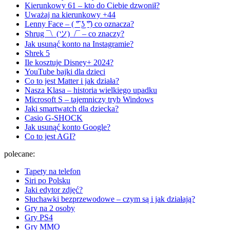
Kierunkowy 61 – kto do Ciebie dzwonił?
Uważaj na kierunkowy +44
Lenny Face – ( ͡° ͜ʖ ͡°) co oznacza?
Shrug ¯\_(ツ)_/¯ – co znaczy?
Jak usunąć konto na Instagramie?
Shrek 5
Ile kosztuje Disney+ 2024?
YouTube bajki dla dzieci
Co to jest Matter i jak działa?
Nasza Klasa – historia wielkiego upadku
Microsoft S – tajemniczy tryb Windows
Jaki smartwatch dla dziecka?
Casio G-SHOCK
Jak usunąć konto Google?
Co to jest AGI?
polecane:
Tapety na telefon
Siri po Polsku
Jaki edytor zdjęć?
Słuchawki bezprzewodowe – czym są i jak działają?
Gry na 2 osoby
Gry PS4
Gry MMO