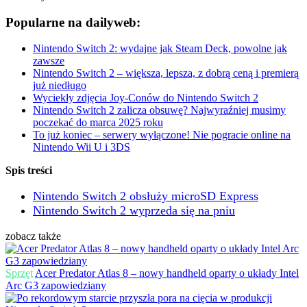
Popularne na dailyweb:
Nintendo Switch 2: wydajne jak Steam Deck, powolne jak
zawsze
Nintendo Switch 2 – większa, lepsza, z dobrą ceną i premierą
już niedługo
Wyciekły zdjęcia Joy-Conów do Nintendo Switch 2
Nintendo Switch 2 zalicza obsuwę? Najwyraźniej musimy
poczekać do marca 2025 roku
To już koniec – serwery wyłączone! Nie pogracie online na
Nintendo Wii U i 3DS
Spis treści
Nintendo Switch 2 obsłuży microSD Express
Nintendo Switch 2 wyprzeda się na pniu
zobacz także
Sprzęt
Acer Predator Atlas 8 – nowy handheld oparty o układy Intel
Arc G3 zapowiedziany