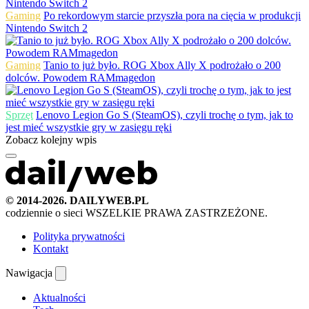
Gaming
Po rekordowym starcie przyszła pora na cięcia w produkcji
Nintendo Switch 2
Gaming
Tanio to już było. ROG Xbox Ally X podrożało o 200
dolców. Powodem RAMmagedon
Sprzęt
Lenovo Legion Go S (SteamOS), czyli trochę o tym, jak to
jest mieć wszystkie gry w zasięgu ręki
Zobacz kolejny wpis
© 2014-2026. DAILYWEB.PL
codziennie o sieci
WSZELKIE PRAWA ZASTRZEŻONE.
Polityka prywatności
Kontakt
Nawigacja
Aktualności