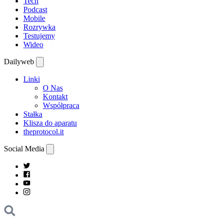
Tech
Podcast
Mobile
Rozrywka
Testujemy
Wideo
Dailyweb
Linki
O Nas
Kontakt
Współpraca
Stałka
Klisza do aparatu
theprotocol.it
Social Media