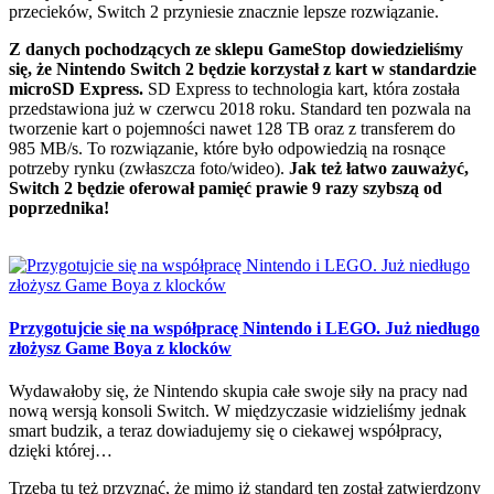
przecieków, Switch 2 przyniesie znacznie lepsze rozwiązanie.
Z danych pochodzących ze sklepu GameStop dowiedzieliśmy
się, że Nintendo Switch 2 będzie korzystał z kart w standardzie
microSD Express.
SD Express to technologia kart, która została
przedstawiona już w czerwcu 2018 roku. Standard ten pozwala na
tworzenie kart o pojemności nawet 128 TB oraz z transferem do
985 MB/s. To rozwiązanie, które było odpowiedzią na rosnące
potrzeby rynku (zwłaszcza foto/wideo).
Jak też łatwo zauważyć,
Switch 2 będzie oferował pamięć prawie 9 razy szybszą od
poprzednika!
Przygotujcie się na współpracę Nintendo i LEGO. Już niedługo
złożysz Game Boya z klocków
Wydawałoby się, że Nintendo skupia całe swoje siły na pracy nad
nową wersją konsoli Switch. W międzyczasie widzieliśmy jednak
smart budzik, a teraz dowiadujemy się o ciekawej współpracy,
dzięki której…
Trzeba tu też przyznać, że mimo iż standard ten został zatwierdzony