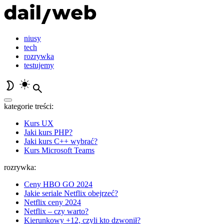
niusy
tech
rozrywka
testujemy
kategorie treści:
Kurs UX
Jaki kurs PHP?
Jaki kurs C++ wybrać?
Kurs Microsoft Teams
rozrywka:
Ceny HBO GO 2024
Jakie seriale Netflix obejrzeć?
Netflix ceny 2024
Netflix – czy warto?
Kierunkowy +12, czyli kto dzwonił?