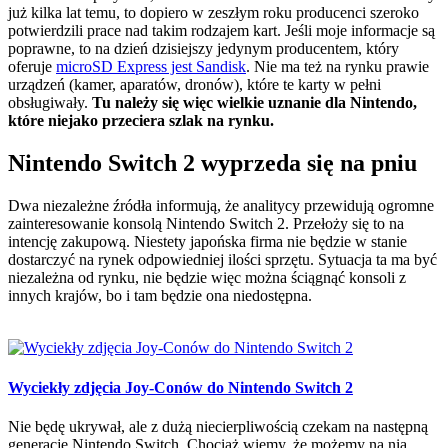
już kilka lat temu, to dopiero w zeszłym roku producenci szeroko
potwierdzili prace nad takim rodzajem kart. Jeśli moje informacje są
poprawne, to na dzień dzisiejszy jedynym producentem, który
oferuje
microSD Express jest Sandisk
. Nie ma też na rynku prawie
urządzeń (kamer, aparatów, dronów), które te karty w pełni
obsługiwały.
Tu należy się więc wielkie uznanie dla Nintendo,
które niejako przeciera szlak na rynku.
Nintendo Switch 2 wyprzeda się na pniu
Dwa niezależne źródła informują, że analitycy przewidują ogromne
zainteresowanie konsolą Nintendo Switch 2. Przełoży się to na
intencję zakupową. Niestety japońska firma nie będzie w stanie
dostarczyć na rynek odpowiedniej ilości sprzętu. Sytuacja ta ma być
niezależna od rynku, nie będzie więc można ściągnąć konsoli z
innych krajów, bo i tam będzie ona niedostępna.
Wyciekły zdjęcia Joy-Conów do Nintendo Switch 2
Nie będę ukrywał, ale z dużą niecierpliwością czekam na następną
generację Nintendo Switch. Chociaż wiemy, że możemy na nią