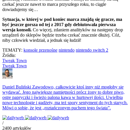
czekać jeszcze nawet to marca przyszłego roku, to ciągle
dowiadujemy się…
Sytuacja, w której w pod koniec marca znajdą się gracze, ma
być jeszcze gorsza od tej z 2017 gdy debiutowała pierwsza
wersja konsoli.
Co więcej, zdaniem analityków na następny drop
urządzeń do sklepów będzie trzeba czekać znacznie dłużej. Cóż,
niby człowiek wiedział, a jednak się łudził!
TEMATY:
konsole przenośne
nintendo
nintendo switch 2
Źródła:
Tweak Town
Tweak Town
Daniel Buliński
Zawodowo, całkowicie ktoś inny niż mogłoby się
wydawać. Jego największe namiętności prócz żony to dobre piwo,
ostre papryczki i świeżo palona kawa w hurtowej ilości. Uwielbia
nowe technologie i gadżety, ma też spory sentyment do tych starych.
Mówi o sobie, że jest „roztańczonym puchem tego świata”.
/
2400
artykułów