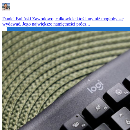
Daniel Buliński
Zawodowo, całkowicie ktoś inny niż mogłoby się
wydawać. Jego największe namiętności prócz...