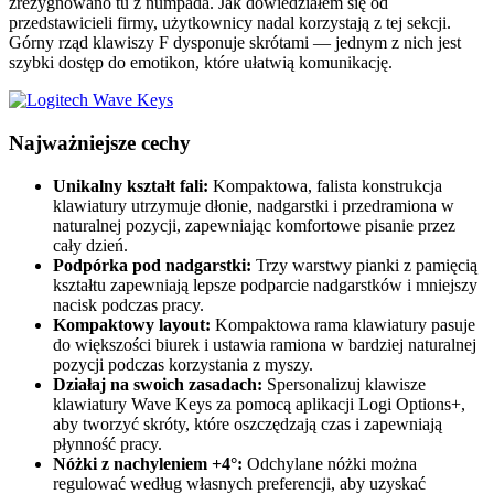
zrezygnowano tu z numpada. Jak dowiedziałem się od
przedstawicieli firmy, użytkownicy nadal korzystają z tej sekcji.
Górny rząd klawiszy F dysponuje skrótami — jednym z nich jest
szybki dostęp do emotikon, które ułatwią komunikację.
Najważniejsze cechy
Unikalny kształt fali:
Kompaktowa, falista konstrukcja
klawiatury utrzymuje dłonie, nadgarstki i przedramiona w
naturalnej pozycji, zapewniając komfortowe pisanie przez
cały dzień.
Podpórka pod nadgarstki:
Trzy warstwy pianki z pamięcią
kształtu zapewniają lepsze podparcie nadgarstków i mniejszy
nacisk podczas pracy.
Kompaktowy layout:
Kompaktowa rama klawiatury pasuje
do większości biurek i ustawia ramiona w bardziej naturalnej
pozycji podczas korzystania z myszy.
Działaj na swoich zasadach:
Spersonalizuj klawisze
klawiatury Wave Keys za pomocą aplikacji Logi Options+,
aby tworzyć skróty, które oszczędzają czas i zapewniają
płynność pracy.
Nóżki z nachyleniem +4°:
Odchylane nóżki można
regulować według własnych preferencji, aby uzyskać