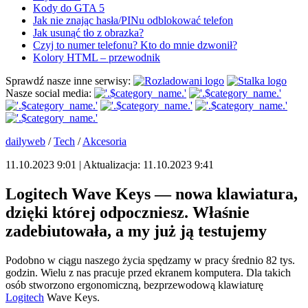
Kody do GTA 5
Jak nie znając hasła/PINu odblokować telefon
Jak usunąć tło z obrazka?
Czyj to numer telefonu? Kto do mnie dzwonił?
Kolory HTML – przewodnik
Sprawdź nasze inne serwisy:
Nasze social media:
dailyweb
/
Tech
/
Akcesoria
11.10.2023 9:01 | Aktualizacja: 11.10.2023 9:41
Logitech Wave Keys — nowa klawiatura,
dzięki której odpoczniesz. Właśnie
zadebiutowała, a my już ją testujemy
Podobno w ciągu naszego życia spędzamy w pracy średnio 82 tys.
godzin. Wielu z nas pracuje przed ekranem komputera. Dla takich
osób stworzono ergonomiczną, bezprzewodową klawiaturę
Logitech
Wave Keys.