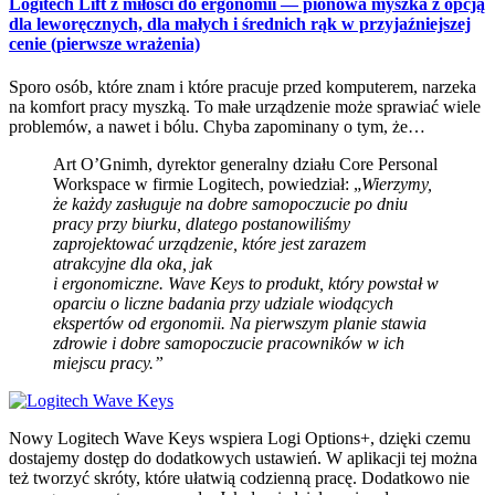
Logitech Lift z miłości do ergonomii — pionowa myszka z opcją
dla leworęcznych, dla małych i średnich rąk w przyjaźniejszej
cenie (pierwsze wrażenia)
Sporo osób, które znam i które pracuje przed komputerem, narzeka
na komfort pracy myszką. To małe urządzenie może sprawiać wiele
problemów, a nawet i bólu. Chyba zapominany o tym, że…
Art O’Gnimh, dyrektor generalny działu Core Personal
Workspace w firmie Logitech, powiedział: „
Wierzymy,
że każdy zasługuje na dobre samopoczucie po dniu
pracy przy biurku, dlatego postanowiliśmy
zaprojektować urządzenie, które jest zarazem
atrakcyjne dla oka, jak
i ergonomiczne. Wave Keys to produkt, który powstał w
oparciu o liczne badania przy udziale wiodących
ekspertów od ergonomii. Na pierwszym planie stawia
zdrowie i dobre samopoczucie pracowników w ich
miejscu pracy.”
Nowy Logitech Wave Keys wspiera Logi Options+, dzięki czemu
dostajemy dostęp do dodatkowych ustawień. W aplikacji tej można
też tworzyć skróty, które ułatwią codzienną pracę. Dodatkowo nie