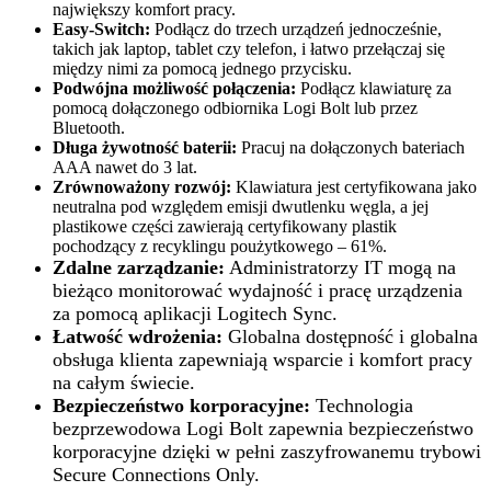
największy komfort pracy.
Easy-Switch:
Podłącz do trzech urządzeń jednocześnie,
takich jak laptop, tablet czy telefon, i łatwo przełączaj się
między nimi za pomocą jednego przycisku.
Podwójna możliwość połączenia:
Podłącz klawiaturę za
pomocą dołączonego odbiornika Logi Bolt lub przez
Bluetooth.
Długa żywotność baterii:
Pracuj na dołączonych bateriach
AAA nawet do 3 lat.
Zrównoważony rozwój:
Klawiatura jest certyfikowana jako
neutralna pod względem emisji dwutlenku węgla, a jej
plastikowe części zawierają certyfikowany plastik
pochodzący z recyklingu poużytkowego – 61%.
Zdalne zarządzanie:
Administratorzy IT mogą na
bieżąco monitorować wydajność i pracę urządzenia
za pomocą aplikacji Logitech Sync.
Łatwość wdrożenia:
Globalna dostępność i globalna
obsługa klienta zapewniają wsparcie i komfort pracy
na całym świecie.
Bezpieczeństwo korporacyjne:
Technologia
bezprzewodowa Logi Bolt zapewnia bezpieczeństwo
korporacyjne dzięki w pełni zaszyfrowanemu trybowi
Secure Connections Only.