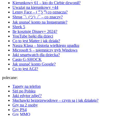
Kierunkowy 61 – kto do Ciebie dzwonił?
Uważaj na kierunkowy +44
Lenny Face – ( ͡° ͜ʖ ͡°) co oznacza?
Shrug ¯\_(ツ)_/¯ – co znaczy?
Jak usunąć konto na Instagramie?
Shrek 5
Ile kosztuje Disney+ 2024?
YouTube bajki dla dzieci
Co to jest Matter i jak działa?
Nasza Klasa – historia wielkiego upadku
Microsoft S – tajemniczy tryb Windows
Jaki smartwatch dla dziecka?
Casio G-SHOCK
Jak usunąć konto Google?
Co to jest AGI?
polecane:
Tapety na telefon
Siri po Polsku
Jaki edytor zdjęć?
Słuchawki bezprzewodowe – czym są i jak działają?
Gry na 2 osoby
Gry PS4
Gry MMO