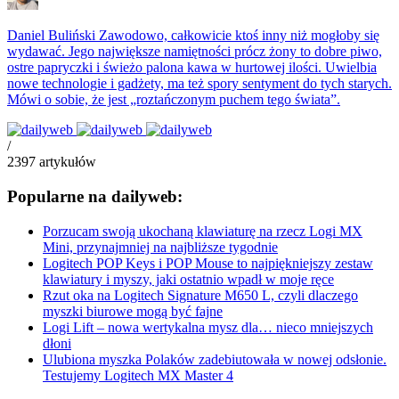
Daniel Buliński
Zawodowo, całkowicie ktoś inny niż mogłoby się
wydawać. Jego największe namiętności prócz żony to dobre piwo,
ostre papryczki i świeżo palona kawa w hurtowej ilości. Uwielbia
nowe technologie i gadżety, ma też spory sentyment do tych starych.
Mówi o sobie, że jest „roztańczonym puchem tego świata”.
/
2397
artykułów
Popularne na dailyweb:
Porzucam swoją ukochaną klawiaturę na rzecz Logi MX
Mini, przynajmniej na najbliższe tygodnie
Logitech POP Keys i POP Mouse to najpiękniejszy zestaw
klawiatury i myszy, jaki ostatnio wpadł w moje ręce
Rzut oka na Logitech Signature M650 L, czyli dlaczego
myszki biurowe mogą być fajne
Logi Lift – nowa wertykalna mysz dla… nieco mniejszych
dłoni
Ulubiona myszka Polaków zadebiutowała w nowej odsłonie.
Testujemy Logitech MX Master 4