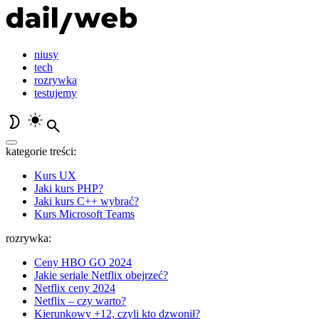
niusy
tech
rozrywka
testujemy
kategorie treści:
Kurs UX
Jaki kurs PHP?
Jaki kurs C++ wybrać?
Kurs Microsoft Teams
rozrywka:
Ceny HBO GO 2024
Jakie seriale Netflix obejrzeć?
Netflix ceny 2024
Netflix – czy warto?
Kierunkowy +12, czyli kto dzwonił?