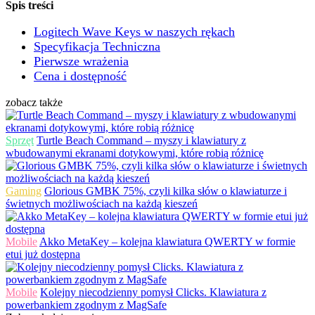
Spis treści
Logitech Wave Keys w naszych rękach
Specyfikacja Techniczna
Pierwsze wrażenia
Cena i dostępność
zobacz także
Sprzęt
Turtle Beach Command – myszy i klawiatury z
wbudowanymi ekranami dotykowymi, które robią różnicę
Gaming
Glorious GMBK 75%, czyli kilka słów o klawiaturze i
świetnych możliwościach na każdą kieszeń
Mobile
Akko MetaKey – kolejna klawiatura QWERTY w formie
etui już dostępna
Mobile
Kolejny niecodzienny pomysł Clicks. Klawiatura z
powerbankiem zgodnym z MagSafe