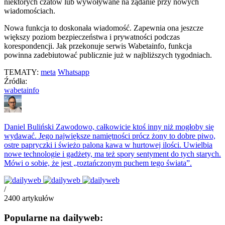
niektórych czatów lub wywoływane na żądanie przy nowych
wiadomościach.
Nowa funkcja to doskonała wiadomość. Zapewnia ona jeszcze
większy poziom bezpieczeństwa i prywatności podczas
korespondencji. Jak przekonuje serwis Wabetainfo, funkcja
powinna zadebiutować publicznie już w najbliższych tygodniach.
TEMATY:
meta
Whatsapp
Źródła:
wabetainfo
Daniel Buliński
Zawodowo, całkowicie ktoś inny niż mogłoby się
wydawać. Jego największe namiętności prócz żony to dobre piwo,
ostre papryczki i świeżo palona kawa w hurtowej ilości. Uwielbia
nowe technologie i gadżety, ma też spory sentyment do tych starych.
Mówi o sobie, że jest „roztańczonym puchem tego świata”.
/
2400
artykułów
Popularne na dailyweb: