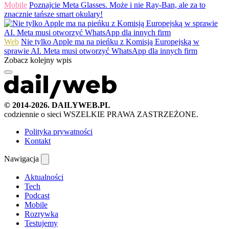
Mobile
Poznajcie Meta Glasses. Może i nie Ray-Ban, ale za to
znacznie tańsze smart okulary!
Web
Nie tylko Apple ma na pieńku z Komisją Europejską w
sprawie AI. Meta musi otworzyć WhatsApp dla innych firm
Zobacz kolejny wpis
© 2014-2026. DAILYWEB.PL
codziennie o sieci
WSZELKIE PRAWA ZASTRZEŻONE.
Polityka prywatności
Kontakt
Nawigacja
Aktualności
Tech
Podcast
Mobile
Rozrywka
Testujemy