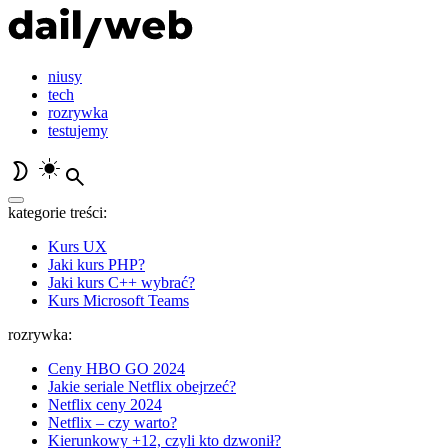
niusy
tech
rozrywka
testujemy
kategorie treści:
Kurs UX
Jaki kurs PHP?
Jaki kurs C++ wybrać?
Kurs Microsoft Teams
rozrywka:
Ceny HBO GO 2024
Jakie seriale Netflix obejrzeć?
Netflix ceny 2024
Netflix – czy warto?
Kierunkowy +12, czyli kto dzwonił?