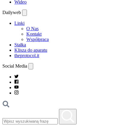
Wideo
Dailyweb
Linki
O Nas
Kontakt
Współpraca
Stałka
Klisza do aparatu
theprotocol.it
Social Media