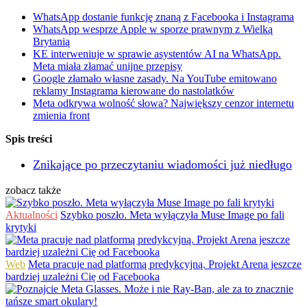
WhatsApp dostanie funkcję znaną z Facebooka i Instagrama
WhatsApp wesprze Apple w sporze prawnym z Wielką
Brytanią
KE interweniuje w sprawie asystentów AI na WhatsApp.
Meta miała złamać unijne przepisy
Google złamało własne zasady. Na YouTube emitowano
reklamy Instagrama kierowane do nastolatków
Meta odkrywa wolność słowa? Największy cenzor internetu
zmienia front
Spis treści
Znikające po przeczytaniu wiadomości już niedługo
zobacz także
Aktualności
Szybko poszło. Meta wyłączyła Muse Image po fali
krytyki
Web
Meta pracuje nad platformą predykcyjną. Projekt Arena jeszcze
bardziej uzależni Cię od Facebooka