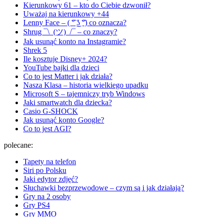
Kierunkowy 61 – kto do Ciebie dzwonił?
Uważaj na kierunkowy +44
Lenny Face – ( ͡° ͜ʖ ͡°) co oznacza?
Shrug ¯\_(ツ)_/¯ – co znaczy?
Jak usunąć konto na Instagramie?
Shrek 5
Ile kosztuje Disney+ 2024?
YouTube bajki dla dzieci
Co to jest Matter i jak działa?
Nasza Klasa – historia wielkiego upadku
Microsoft S – tajemniczy tryb Windows
Jaki smartwatch dla dziecka?
Casio G-SHOCK
Jak usunąć konto Google?
Co to jest AGI?
polecane:
Tapety na telefon
Siri po Polsku
Jaki edytor zdjęć?
Słuchawki bezprzewodowe – czym są i jak działają?
Gry na 2 osoby
Gry PS4
Gry MMO