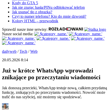
Kody do GTA 5
Jak nie znając hasła/PINu odblokować telefon
Jak usunąć tło z obrazka?
Czyj to numer telefonu? Kto do mnie dzwonił?
Kolory HTML – przewodnik
Sprawdź nasze inne serwisy:
Nasze social media:
dailyweb
/
Tech
/
Web
20.05.2026 8:14
Już w krótce WhatsApp wprowadzi
znikające po przeczytaniu wiadomości
Jak donoszą przecieki, WhatsApp testuje nową, całkiem przydatną
funkcję, znikających po przeczytaniu wiadomości. Nowość może
trafić do nas szybciej, niż możemy się spodziewać.