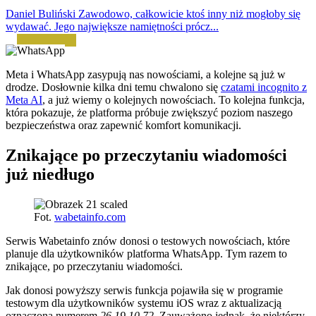
Daniel Buliński
Zawodowo, całkowicie ktoś inny niż mogłoby się
wydawać. Jego największe namiętności prócz...
Meta i WhatsApp zasypują nas nowościami, a kolejne są już w
drodze. Dosłownie kilka dni temu chwalono się
czatami incognito z
Meta AI
, a już wiemy o kolejnych nowościach. To kolejna funkcja,
która pokazuje, że platforma próbuje zwiększyć poziom naszego
bezpieczeństwa oraz zapewnić komfort komunikacji.
Znikające po przeczytaniu wiadomości
już niedługo
Fot.
wabetainfo.com
Serwis Wabetainfo znów donosi o testowych nowościach, które
planuje dla użytkowników platforma WhatsApp. Tym razem to
znikające, po przeczytaniu wiadomości.
Jak donosi powyższy serwis funkcja pojawiła się w programie
testowym dla użytkowników systemu iOS wraz z aktualizacją
oznaczoną numerem
26.19.10.72
. Zauważono jednak, że niektórzy