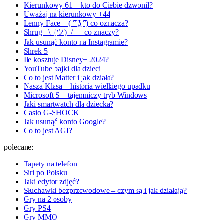
Kierunkowy 61 – kto do Ciebie dzwonił?
Uważaj na kierunkowy +44
Lenny Face – ( ͡° ͜ʖ ͡°) co oznacza?
Shrug ¯\_(ツ)_/¯ – co znaczy?
Jak usunąć konto na Instagramie?
Shrek 5
Ile kosztuje Disney+ 2024?
YouTube bajki dla dzieci
Co to jest Matter i jak działa?
Nasza Klasa – historia wielkiego upadku
Microsoft S – tajemniczy tryb Windows
Jaki smartwatch dla dziecka?
Casio G-SHOCK
Jak usunąć konto Google?
Co to jest AGI?
polecane:
Tapety na telefon
Siri po Polsku
Jaki edytor zdjęć?
Słuchawki bezprzewodowe – czym są i jak działają?
Gry na 2 osoby
Gry PS4
Gry MMO