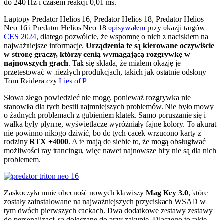
do 240 Hz i czasem reakcji 0,01 ms.
Laptopy Predator Helios 16, Predator Helios 18, Predator Helios
Neo 16 i Predator Helios Neo 18
opisywałem
przy okazji targów
CES 2024
, dlatego pozwólcie, że wspomnę o nich z naciskiem na
najważniejsze informacje.
Urządzenia te są kierowane oczywiście
w stronę graczy, którzy cenią wymagającą rozgrywkę w
najnowszych grach
. Tak się składa, że miałem okazję je
przetestować w niezłych produkcjach, takich jak ostatnie odsłony
Tom Raidera czy
Lies of P
.
Słowa złego powiedzieć nie mogę, ponieważ rozgrywka nie
stanowiła dla tych bestii najmniejszych problemów. Nie było mowy
o żadnych problemach z gubieniem klatek. Samo poruszanie się i
walka były płynne, wyświetlacze wyróżniały fajne kolory. To akurat
nie powinno nikogo dziwić, bo do tych cacek wrzucono karty z
rodziny
RTX +4000
. A te mają do siebie to, że mogą obsługiwać
możliwości ray trancingu, więc nawet najnowsze hity nie są dla nich
problemem.
Zaskoczyła mnie obecność nowych klawiszy
Mag Key 3.0
, które
zostały zainstalowane na najważniejszych przyciskach WSAD w
tym dwóch pierwszych cackach. Dwa dodatkowe zestawy zestawy
do personalizacji są dołączane do przy zakupie. Dlaczego to takie