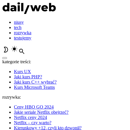
niusy
tech
rozrywka
testujemy
kategorie treści:
Kurs UX
Jaki kurs PHP?
Jaki kurs C++ wybrać?
Kurs Microsoft Teams
rozrywka:
Ceny HBO GO 2024
Jakie seriale Netflix obejrzeć?
Netflix ceny 2024
Netflix – czy warto?
Kierunkowy +12, czyli kto dzwonił?