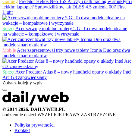
Gaming
Predator Helios Neo 16S AI czyli path tracing w smukłym i
lekkim laptopie? Sprawdziliśmy, jak DLSS 4.5 zmienia 007 First
Light
Sprzęt
Acer serwuje mobilne routery 5 G. To dwa modele idealne
na wakacje – kompaktowe i wytrzymałe
Mobile
Acer zaprezentował trzy nowe tablety Iconia Duo oraz dwa
modele smart okularów
Sprzęt
Acer Predator Atlas 8 – nowy handheld oparty o układy Intel
Arc G3 zapowiedziany
Zobacz kolejny wpis
© 2014-2026. DAILYWEB.PL
codziennie o sieci
WSZELKIE PRAWA ZASTRZEŻONE.
Polityka prywatności
Kontakt