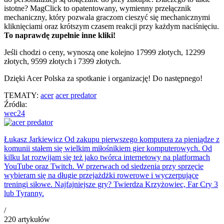
istotne? MagClick to opatentowany, wymienny przełącznik
mechaniczny, który pozwala graczom cieszyć się mechanicznymi
kliknięciami oraz krótszym czasem reakcji przy każdym naciśnięciu.
To naprawdę zupełnie inne kliki!
Jeśli chodzi o ceny, wynoszą one kolejno 17999 złotych, 12299
złotych, 9599 złotych i 7399 złotych.
Dzięki Acer Polska za spotkanie i organizację! Do następnego!
TEMATY:
acer
acer predator
Źródła:
wec24
Łukasz Jarkiewicz
Od zakupu pierwszego komputera za pieniądze z
komunii stałem się wielkim miłośnikiem gier komputerowych. Od
kilku lat rozwijam się też jako twórca internetowy na platformach
YouTube oraz Twitch. W przerwach od siedzenia przy sprzęcie
wybieram się na długie przejażdżki rowerowe i wyczerpujące
treningi siłowe. Najfajniejsze gry? Twierdza Krzyżowiec, Far Cry 3
lub Tyranny.
/
220
artykułów