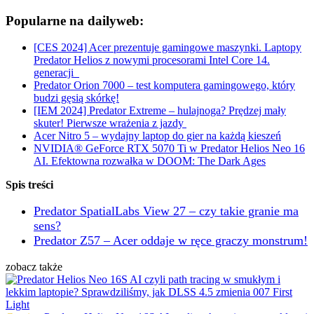
Popularne na dailyweb:
[CES 2024] Acer prezentuje gamingowe maszynki. Laptopy
Predator Helios z nowymi procesorami Intel Core 14.
generacji
Predator Orion 7000 – test komputera gamingowego, który
budzi gęsią skórkę!
[IEM 2024] Predator Extreme – hulajnoga? Prędzej mały
skuter! Pierwsze wrażenia z jazdy
Acer Nitro 5 – wydajny laptop do gier na każdą kieszeń
NVIDIA® GeForce RTX 5070 Ti w Predator Helios Neo 16
AI. Efektowna rozwałka w DOOM: The Dark Ages
Spis treści
Predator SpatialLabs View 27 – czy takie granie ma
sens?
Predator Z57 – Acer oddaje w ręce graczy monstrum!
zobacz także