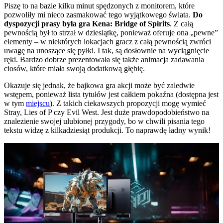
Piszę to na bazie kilku minut spędzonych z monitorem, które
pozwoliły mi nieco zasmakować tego wyjątkowego świata.
Do
dyspozycji prasy była gra Kena: Bridge of Spirits
. Z całą
pewnością był to strzał w dziesiątkę, ponieważ oferuje ona „pewne”
elementy – w niektórych lokacjach gracz z całą pewnością zwróci
uwagę na unoszące się pyłki. I tak, są dosłownie na wyciągnięcie
ręki. Bardzo dobrze prezentowała się także animacja zadawania
ciosów, które miała swoją dodatkową głębię.
Okazuje się jednak, że bajkowa gra akcji może być zaledwie
wstępem, ponieważ lista tytułów jest całkiem pokaźna (dostępna jest
w tym
miejscu
). Z takich ciekawszych propozycji mogę wymieć
Stray, Lies of P czy Evil West. Jest duże prawdopodobieństwo na
znalezienie swojej ulubionej przygody, bo w chwili pisania tego
tekstu widzę z kilkadziesiąt produkcji. To naprawdę ładny wynik!