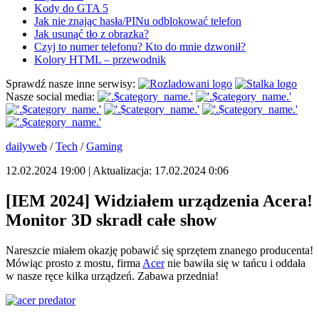
Kody do GTA 5
Jak nie znając hasła/PINu odblokować telefon
Jak usunąć tło z obrazka?
Czyj to numer telefonu? Kto do mnie dzwonił?
Kolory HTML – przewodnik
Sprawdź nasze inne serwisy:
Nasze social media:
dailyweb
/
Tech
/
Gaming
12.02.2024 19:00 | Aktualizacja: 17.02.2024 0:06
[IEM 2024] Widziałem urządzenia Acera!
Monitor 3D skradł całe show
Nareszcie miałem okazję pobawić się sprzętem znanego producenta!
Mówiąc prosto z mostu, firma
Acer
nie bawiła się w tańcu i oddała
w nasze ręce kilka urządzeń. Zabawa przednia!