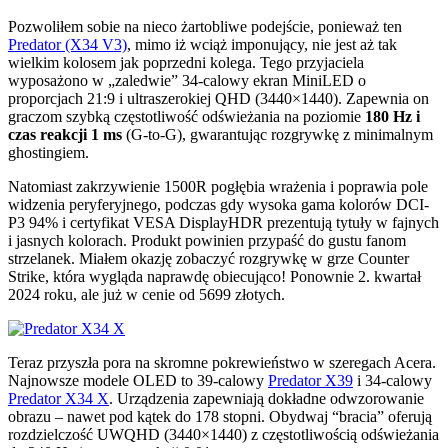
Pozwoliłem sobie na nieco żartobliwe podejście, ponieważ ten
Predator (X34 V3)
, mimo iż wciąż imponujący, nie jest aż tak
wielkim kolosem jak poprzedni kolega. Tego przyjaciela
wyposażono w „zaledwie” 34-calowy ekran MiniLED o
proporcjach 21:9 i ultraszerokiej QHD (3440×1440). Zapewnia on
graczom szybką częstotliwość odświeżania na poziomie
180 Hz i
czas reakcji 1 ms
(G-to-G), gwarantując rozgrywkę z minimalnym
ghostingiem.
Natomiast zakrzywienie 1500R pogłębia wrażenia i poprawia pole
widzenia peryferyjnego, podczas gdy wysoka gama kolorów DCI-
P3 94% i certyfikat VESA DisplayHDR prezentują tytuły w fajnych
i jasnych kolorach. Produkt powinien przypaść do gustu fanom
strzelanek. Miałem okazję zobaczyć rozgrywkę w grze Counter
Strike, która wygląda naprawdę obiecująco! Ponownie 2. kwartał
2024 roku, ale już w cenie od 5699 złotych.
Teraz przyszła pora na skromne pokrewieństwo w szeregach Acera.
Najnowsze modele OLED to 39-calowy
Predator X39
i 34-calowy
Predator X34 X
. Urządzenia zapewniają dokładne odwzorowanie
obrazu – nawet pod kątek do 178 stopni. Obydwaj “bracia” oferują
rozdzielczość UWQHD (3440×1440) z częstotliwością odświeżania