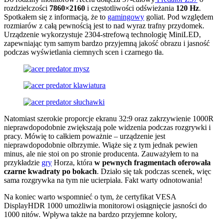
rozdzielczości
7860×2160
i częstotliwości odświeżania
120 Hz
.
Spotkałem się z informacją, że to
gamingowy
goliat. Pod względem
rozmiarów z całą pewnością jest to nad wyraz trafny przydomek.
Urządzenie wykorzystuje 2304-strefową technologię MiniLED,
zapewniając tym samym bardzo przyjemną jakość obrazu i jasność
podczas wyświetlania ciemnych scen i czarnego tła.
Natomiast szerokie proporcje ekranu 32:9 oraz zakrzywienie 1000R
nieprawdopodobnie zwiększają pole widzenia podczas rozgrywki i
pracy. Mówię to całkiem poważnie – urządzenie jest
nieprawdopodobnie olbrzymie. Wiąże się z tym jednak pewien
minus, ale nie stoi on po stronie producenta. Zauważyłem to na
przykładzie
gry
Horza, która
w pewnych fragmentach oferowała
czarne kwadraty po bokach
. Działo się tak podczas scenek, więc
sama rozgrywka na tym nie ucierpiała. Fakt warty odnotowania!
Na koniec warto wspomnieć o tym, że certyfikat VESA
DisplayHDR 1000 umożliwia monitorowi osiągnięcie jasności do
1000 nitów. Wpływa także na bardzo przyjemne kolory,