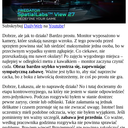
Subskrybuj
DailyWeb
na
Youtube
!
Dobrze, ale jak to działa? Bardzo prostu. Monitor wyposażono w
kamery, które szukają naszego wzroku. Z tego powodu przed
sprzętem powinna stać lub siedzieć maksymalnie jedna osoba, bo w
przeciwnym wypadku system zgłupieje. Co ciekawe, nie
przeszkadzają mu nawet okulary! Po zajęciu wygodnego miejsca –
najlepiej w odległości metra z kawałkiem – monitor zaczyna czynić
cuda.
Obraz bardzo szybko wyostrza się, zapewniając
sympatyczną zabawę
. Ważne jest tylko to, aby stać naprzeciw
cacka, bo z boku z łatwością dostrzeżemy, że coś po prostu nie gra.
Dobrze, Łukaszu, ale to naprawdę działa? No i tutaj docieramy do
etapu kontrowersyjnego, na który nie jestem w stanie odpowiedzieć
zero-jedynkowo. Podczas rozgrywki byłem w stanie dostrzec
pewne zarysy, cienie lub odblaski. Takie załamania są jednak
delikatne i czasem przestaje się na nie zwracać uwagę. Istotne! Inni
uczestnicy mieli podobne odczucia, więc nie byłem wyjątkiem. Jeśli
pominiemy ten ważny szczegół,
zabawa jest przednia
. Co ważne,
według pracownika godzinna rozgrywka nie powinna sprawiać
problemu. Powiem więcej! Przyjemność nie powinna zakończyć się