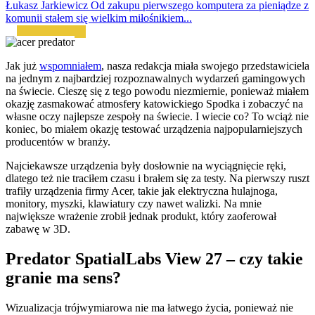
Łukasz Jarkiewicz
Od zakupu pierwszego komputera za pieniądze z
komunii stałem się wielkim miłośnikiem...
Jak już
wspomniałem
, nasza redakcja miała swojego przedstawiciela
na jednym z najbardziej rozpoznawalnych wydarzeń gamingowych
na świecie. Cieszę się z tego powodu niezmiernie, ponieważ miałem
okazję zasmakować atmosfery katowickiego Spodka i zobaczyć na
własne oczy najlepsze zespoły na świecie. I wiecie co? To wciąż nie
koniec, bo miałem okazję testować urządzenia najpopularniejszych
producentów w branży.
Najciekawsze urządzenia były dosłownie na wyciągnięcie ręki,
dlatego też nie traciłem czasu i brałem się za testy. Na pierwszy ruszt
trafiły urządzenia firmy Acer, takie jak elektryczna hulajnoga,
monitory, myszki, klawiatury czy nawet walizki. Na mnie
największe wrażenie zrobił jednak produkt, który zaoferował
zabawę w 3D.
Predator SpatialLabs View 27 – czy takie
granie ma sens?
Wizualizacja trójwymiarowa nie ma łatwego życia, ponieważ nie