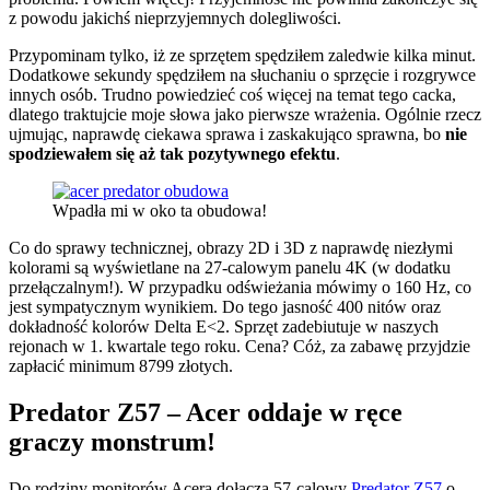
z powodu jakichś nieprzyjemnych dolegliwości.
Przypominam tylko, iż ze sprzętem spędziłem zaledwie kilka minut.
Dodatkowe sekundy spędziłem na słuchaniu o sprzęcie i rozgrywce
innych osób. Trudno powiedzieć coś więcej na temat tego cacka,
dlatego traktujcie moje słowa jako pierwsze wrażenia. Ogólnie rzecz
ujmując, naprawdę ciekawa sprawa i zaskakująco sprawna, bo
nie
spodziewałem się aż tak pozytywnego efektu
.
Wpadła mi w oko ta obudowa!
Co do sprawy technicznej, obrazy 2D i 3D z naprawdę niezłymi
kolorami są wyświetlane na 27-calowym panelu 4K (w dodatku
przełączalnym!). W przypadku odświeżania mówimy o 160 Hz, co
jest sympatycznym wynikiem. Do tego jasność 400 nitów oraz
dokładność kolorów Delta E<2. Sprzęt zadebiutuje w naszych
rejonach w 1. kwartale tego roku. Cena? Cóż, za zabawę przyjdzie
zapłacić minimum 8799 złotych.
Predator Z57 – Acer oddaje w ręce
graczy monstrum!
Do rodziny monitorów Acera dołącza 57-calowy
Predator Z57
o