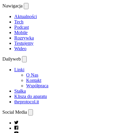
Nawigacja
Aktualności
Tech
Podcast
Mobile
Rozrywka
Testujemy
Wideo
Dailyweb
Linki
O Nas
Kontakt
Współpraca
Stałka
Klisza do aparatu
theprotocol.it
Social Media