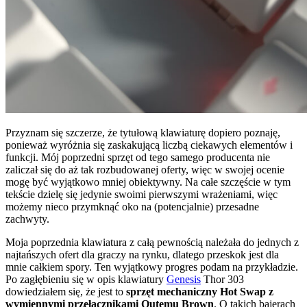
Przyznam się szczerze, że tytułową klawiaturę dopiero poznaję,
ponieważ wyróżnia się zaskakującą liczbą ciekawych elementów i
funkcji. Mój poprzedni sprzęt od tego samego producenta nie
zaliczał się do aż tak rozbudowanej oferty, więc w swojej ocenie
mogę być wyjątkowo mniej obiektywny. Na całe szczęście w tym
tekście dzielę się jedynie swoimi pierwszymi wrażeniami, więc
możemy nieco przymknąć oko na (potencjalnie) przesadne
zachwyty.
Moja poprzednia klawiatura z całą pewnością należała do jednych z
najtańszych ofert dla graczy na rynku, dlatego przeskok jest dla
mnie całkiem spory. Ten wyjątkowy progres podam na przykładzie.
Po zagłębieniu się w opis klawiatury
Genesis
Thor 303
dowiedziałem się, że jest to
sprzęt mechaniczny Hot Swap z
wymiennymi przełącznikami Outemu Brown
. O takich bajerach