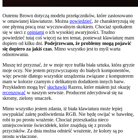
Outemu Brown dotyczą modelu przełączników, które zastosowano
w omawianej klawiaturze. Można
powiedzieć
, że charakteryzują się
one płynną pracą oraz wyczuwalnym skokiem. Chociaż spotkałem
się w sieci z
opiniami
o ich wysokiej awaryjności. Trudno
powiedzieć tutaj coś więcej na ten temat, ponieważ klawiaturę mam
dopiero od kilku dni.
Podejrzewam, że problemy mogą pojawić
się dopiero za jakiś czas
. Mimo wszystko jest to myśl warta
odnotowania.
Muszę też przyznać, że w moje ręce trafiła biała sztuka, która gryzie
moje oczy. Nie jestem przyzwyczajony do białych komponentów,
więc pewnie dlatego wszystkie urządzenia związane z komputerem
mam w kolorze czarnym z delikatnym dodatkiem innych barw.
Przykładem mogą być
słuchawki
Razera, które miałem już okazję
recenzować
w naszym serwisie. Producent zdecydował się na
skromy, zielony smaczek.
Mimo wszystko jestem zdania, iż biała klawiatura może lepiej
uwypuklać zaletę podświetlenia RGB. Nie będę owijać w bawełnę,
robi to po prostu wrażenie. Chociaż przeszkadza nieco
umiejscowienie świecidełek, które znajdują się z przodu
przycisków. Za dnia można odnieść wrażenie, że kolory są po
prostu wyłączone.