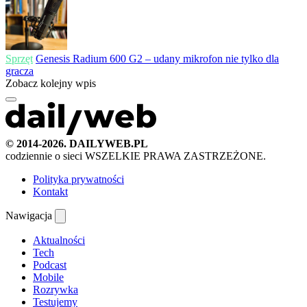
Sprzęt
Genesis Radium 600 G2 – udany mikrofon nie tylko dla
gracza
Zobacz kolejny wpis
© 2014-2026. DAILYWEB.PL
codziennie o sieci
WSZELKIE PRAWA ZASTRZEŻONE.
Polityka prywatności
Kontakt
Nawigacja
Aktualności
Tech
Podcast
Mobile
Rozrywka
Testujemy