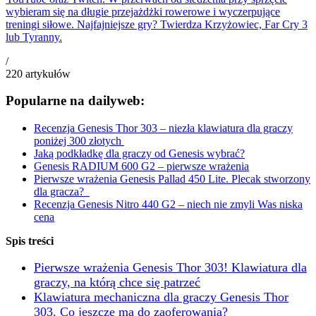
wybieram się na długie przejażdżki rowerowe i wyczerpujące
treningi siłowe. Najfajniejsze gry? Twierdza Krzyżowiec, Far Cry 3
lub Tyranny.
/
220
artykułów
Popularne na dailyweb:
Recenzja Genesis Thor 303 – niezła klawiatura dla graczy
poniżej 300 złotych
Jaką podkładkę dla graczy od Genesis wybrać?
Genesis RADIUM 600 G2 – pierwsze wrażenia
Pierwsze wrażenia Genesis Pallad 450 Lite. Plecak stworzony
dla gracza?
Recenzja Genesis Nitro 440 G2 – niech nie zmyli Was niska
cena
Spis treści
Pierwsze wrażenia Genesis Thor 303! Klawiatura dla
graczy, na którą chce się patrzeć
Klawiatura mechaniczna dla graczy Genesis Thor
303. Co jeszcze ma do zaoferowania?