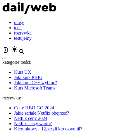
niusy
tech
rozrywka
testujemy
kategorie treści:
Kurs UX
Jaki kurs PHP?
Jaki kurs C++ wybrać?
Kurs Microsoft Teams
rozrywka:
Ceny HBO GO 2024
Jakie seriale Netflix obejrzeć?
Netflix ceny 2024
Netflix – czy warto?
Kierunkowy +12, czyli kto dzwonił?