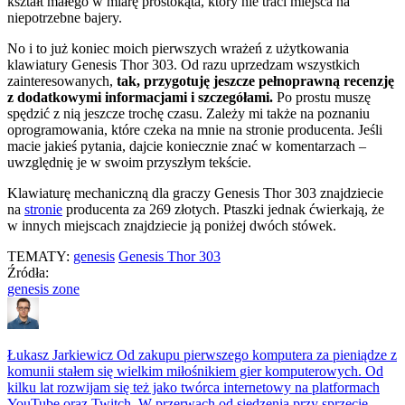
kształt małego w miarę prostokąta, który nie traci miejsca na
niepotrzebne bajery.
No i to już koniec moich pierwszych wrażeń z użytkowania
klawiatury Genesis Thor 303. Od razu uprzedzam wszystkich
zainteresowanych,
tak, przygotuję jeszcze pełnoprawną recenzję
z dodatkowymi informacjami i szczegółami.
Po prostu muszę
spędzić z nią jeszcze trochę czasu. Zależy mi także na poznaniu
oprogramowania, które czeka na mnie na stronie producenta. Jeśli
macie jakieś pytania, dajcie koniecznie znać w komentarzach –
uwzględnię je w swoim przyszłym tekście.
Klawiaturę mechaniczną dla graczy Genesis Thor 303 znajdziecie
na
stronie
producenta za 269 złotych. Ptaszki jednak ćwierkają, że
w innych miejscach znajdziecie ją poniżej dwóch stówek.
TEMATY:
genesis
Genesis Thor 303
Źródła:
genesis zone
Łukasz Jarkiewicz
Od zakupu pierwszego komputera za pieniądze z
komunii stałem się wielkim miłośnikiem gier komputerowych. Od
kilku lat rozwijam się też jako twórca internetowy na platformach
YouTube oraz Twitch. W przerwach od siedzenia przy sprzęcie