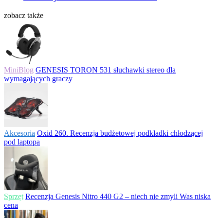
zobacz także
MiniBlog
GENESIS TORON 531 słuchawki stereo dla
wymagających graczy
Akcesoria
Oxid 260. Recenzja budżetowej podkładki chłodzącej
pod laptopa
Sprzęt
Recenzja Genesis Nitro 440 G2 – niech nie zmyli Was niska
cena