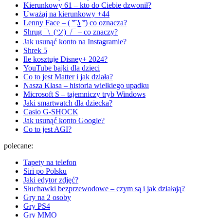
Kierunkowy 61 – kto do Ciebie dzwonił?
Uważaj na kierunkowy +44
Lenny Face – ( ͡° ͜ʖ ͡°) co oznacza?
Shrug ¯\_(ツ)_/¯ – co znaczy?
Jak usunąć konto na Instagramie?
Shrek 5
Ile kosztuje Disney+ 2024?
YouTube bajki dla dzieci
Co to jest Matter i jak działa?
Nasza Klasa – historia wielkiego upadku
Microsoft S – tajemniczy tryb Windows
Jaki smartwatch dla dziecka?
Casio G-SHOCK
Jak usunąć konto Google?
Co to jest AGI?
polecane:
Tapety na telefon
Siri po Polsku
Jaki edytor zdjęć?
Słuchawki bezprzewodowe – czym są i jak działają?
Gry na 2 osoby
Gry PS4
Gry MMO