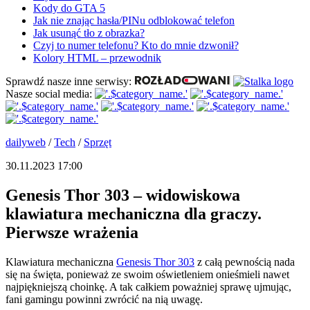
Kody do GTA 5
Jak nie znając hasła/PINu odblokować telefon
Jak usunąć tło z obrazka?
Czyj to numer telefonu? Kto do mnie dzwonił?
Kolory HTML – przewodnik
Sprawdź nasze inne serwisy:
Nasze social media:
dailyweb
/
Tech
/
Sprzęt
30.11.2023 17:00
Genesis Thor 303 – widowiskowa
klawiatura mechaniczna dla graczy.
Pierwsze wrażenia
Klawiatura mechaniczna
Genesis Thor 303
z całą pewnością nada
się na święta, ponieważ ze swoim oświetleniem onieśmieli nawet
najpiękniejszą choinkę. A tak całkiem poważniej sprawę ujmując,
fani gamingu powinni zwrócić na nią uwagę.