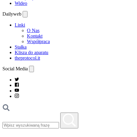
Wideo
Dailyweb
Linki
O Nas
Kontakt
Współpraca
Stałka
Klisza do aparatu
theprotocol.it
Social Media