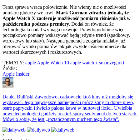
Teraz sprawa wraca połowicznie. Nie wiemy nic o możliwości
pomiaru glukozy we krwi.
Mark Gurman zdradza jednak, że
Apple Watch X zaoferuje możliwość pomiaru ciśnienia już w
październiku podczas premiery.
Dodał on również, że
technologia ta nadal wymaga rozwoju. Prawdopodobnie więc
początkowo pomiary wskazywać będą jedynie trend (spadkowy,
wzrostowy lub stały). Następna generacja zegarka miałaby już
oferować wyniki pomiarów tak jak zwykłe ciśnieniomierze dla
wartości skurczowych i rozkurczowych.
TEMATY:
apple
Apple Watch 10
apple watch x
smartzegarki
Źródła:
Apple Insider
Daniel Buliński
Zawodowo, całkowicie ktoś inny niż mogłoby się
wydawać. Jego największe namiętności prócz żony to dobre piwo,
ostre papryczki i świeżo palona kawa w hurtowej ilości. Uwielbia
nowe technologie i gadżety, ma też spory sentyment do tych starych.
Mówi o sobie, że jest „roztańczonym puchem tego świata”.
/