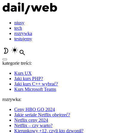
niusy
tech
rozrywka
testujemy
kategorie treści:
Kurs UX
Jaki kurs PHP?
Jaki kurs C++ wybrać?
Kurs Microsoft Teams
rozrywka:
Ceny HBO GO 2024
Jakie seriale Netflix obejrzeć?
Netflix ceny 2024
Netflix – czy warto?
Kierunkowy +12, czyli kto dzwonił?