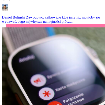
Daniel Buliński
Zawodowo, całkowicie ktoś inny niż mogłoby się
wydawać. Jego największe namiętności prócz...