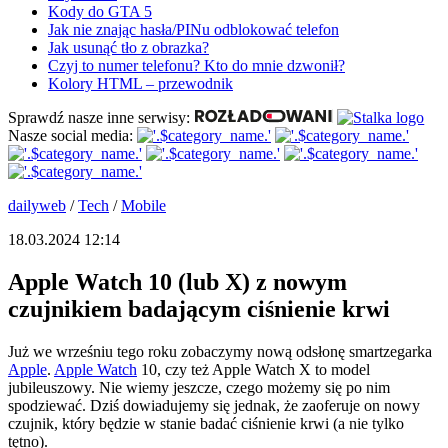
Kody do GTA 5
Jak nie znając hasła/PINu odblokować telefon
Jak usunąć tło z obrazka?
Czyj to numer telefonu? Kto do mnie dzwonił?
Kolory HTML – przewodnik
Sprawdź nasze inne serwisy:
Nasze social media:
dailyweb
/
Tech
/
Mobile
18.03.2024 12:14
Apple Watch 10 (lub X) z nowym
czujnikiem badającym ciśnienie krwi
Już we wrześniu tego roku zobaczymy nową odsłonę smartzegarka
Apple
.
Apple Watch
10, czy też Apple Watch X to model
jubileuszowy. Nie wiemy jeszcze, czego możemy się po nim
spodziewać. Dziś dowiadujemy się jednak, że zaoferuje on nowy
czujnik, który będzie w stanie badać ciśnienie krwi (a nie tylko
tętno).