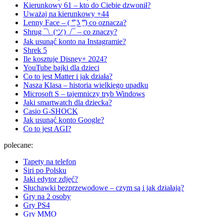
Kierunkowy 61 – kto do Ciebie dzwonił?
Uważaj na kierunkowy +44
Lenny Face – ( ͡° ͜ʖ ͡°) co oznacza?
Shrug ¯\_(ツ)_/¯ – co znaczy?
Jak usunąć konto na Instagramie?
Shrek 5
Ile kosztuje Disney+ 2024?
YouTube bajki dla dzieci
Co to jest Matter i jak działa?
Nasza Klasa – historia wielkiego upadku
Microsoft S – tajemniczy tryb Windows
Jaki smartwatch dla dziecka?
Casio G-SHOCK
Jak usunąć konto Google?
Co to jest AGI?
polecane:
Tapety na telefon
Siri po Polsku
Jaki edytor zdjęć?
Słuchawki bezprzewodowe – czym są i jak działają?
Gry na 2 osoby
Gry PS4
Gry MMO