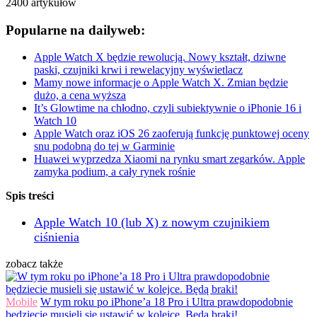
2400
artykułów
Popularne na dailyweb:
Apple Watch X będzie rewolucją. Nowy kształt, dziwne
paski, czujniki krwi i rewelacyjny wyświetlacz
Mamy nowe informacje o Apple Watch X. Zmian będzie
dużo, a cena wyższa
It’s Glowtime na chłodno, czyli subiektywnie o iPhonie 16 i
Watch 10
Apple Watch oraz iOS 26 zaoferują funkcję punktowej oceny
snu podobną do tej w Garminie
Huawei wyprzedza Xiaomi na rynku smart zegarków. Apple
zamyka podium, a cały rynek rośnie
Spis treści
Apple Watch 10 (lub X) z nowym czujnikiem
ciśnienia
zobacz także
Mobile
W tym roku po iPhone’a 18 Pro i Ultra prawdopodobnie
będziecie musieli się ustawić w kolejce. Będą braki!