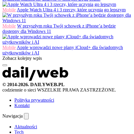
Mobile
Apple Watch Ultra 4 i 3 rzeczy, które uczynią go lepszym
Mobile
W przyszłym roku Twój schowek z iPhone’a będzie
dostępny dla Windows 11
Mobile
Apple wprowadzi nowe plany iCloud+ dla świadomych
użytkowników i AI
Zobacz kolejny wpis
© 2014-2026. DAILYWEB.PL
codziennie o sieci
WSZELKIE PRAWA ZASTRZEŻONE.
Polityka prywatności
Kontakt
Nawigacja
Aktualności
Tech