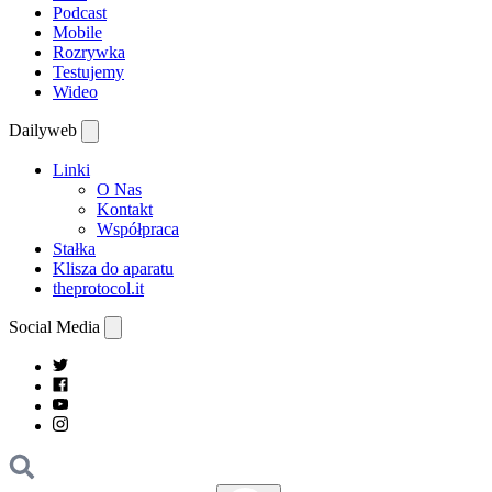
Podcast
Mobile
Rozrywka
Testujemy
Wideo
Dailyweb
Linki
O Nas
Kontakt
Współpraca
Stałka
Klisza do aparatu
theprotocol.it
Social Media