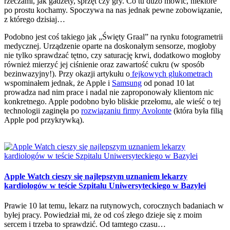
rzeczami, jak gadżety, sprzęt czy gry. Co tu dużo mówić, niektóre
po prostu kochamy. Spoczywa na nas jednak pewne zobowiązanie,
z którego dzisiaj…
Podobno jest coś takiego jak „Święty Graal” na rynku fotogrametrii
medycznej. Urządzenie oparte na doskonałym sensorze, mogłoby
nie tylko sprawdzać tętno, czy saturację krwi, dodatkowo mogłoby
również mierzyć jej ciśnienie oraz zawartość cukru (w sposób
bezinwazyjny!). Przy okazji artykułu o
fejkowych glukometrach
wspominałem jednak, że Apple i
Samsung
od ponad 10 lat
prowadza nad nim prace i nadal nie zaproponowały klientom nic
konkretnego. Apple podobno było bliskie przełomu, ale wieść o tej
technologii zaginęła po
rozwiązaniu firmy Avolonte
(która była filią
Apple pod przykrywką).
Apple Watch cieszy się najlepszym uznaniem lekarzy
kardiologów w teście Szpitalu Uniwersyteckiego w Bazylei
Prawie 10 lat temu, lekarz na rutynowych, corocznych badaniach w
byłej pracy. Powiedział mi, że od coś złego dzieje się z moim
sercem i trzeba to sprawdzić. Od tamtego czasu…