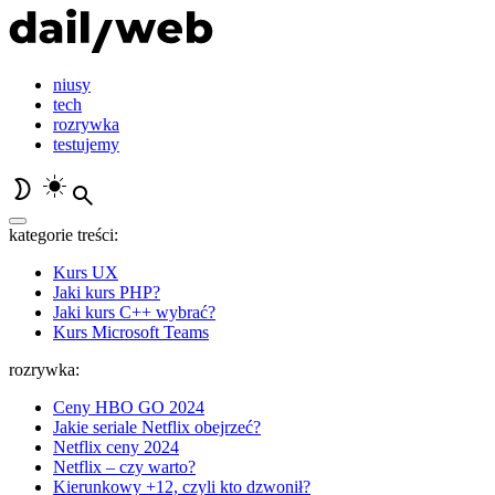
niusy
tech
rozrywka
testujemy
kategorie treści:
Kurs UX
Jaki kurs PHP?
Jaki kurs C++ wybrać?
Kurs Microsoft Teams
rozrywka:
Ceny HBO GO 2024
Jakie seriale Netflix obejrzeć?
Netflix ceny 2024
Netflix – czy warto?
Kierunkowy +12, czyli kto dzwonił?