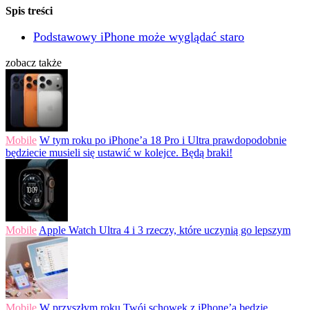
Spis treści
Podstawowy iPhone może wyglądać staro
zobacz także
Mobile
W tym roku po iPhone’a 18 Pro i Ultra prawdopodobnie
będziecie musieli się ustawić w kolejce. Będą braki!
Mobile
Apple Watch Ultra 4 i 3 rzeczy, które uczynią go lepszym
Mobile
W przyszłym roku Twój schowek z iPhone’a będzie