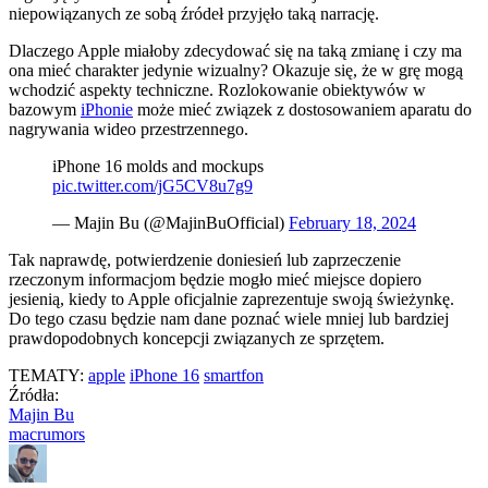
niepowiązanych ze sobą źródeł przyjęło taką narrację.
Dlaczego Apple miałoby zdecydować się na taką zmianę i czy ma
ona mieć charakter jedynie wizualny? Okazuje się, że w grę mogą
wchodzić aspekty techniczne. Rozlokowanie obiektywów w
bazowym
iPhonie
może mieć związek z dostosowaniem aparatu do
nagrywania wideo przestrzennego.
iPhone 16 molds and mockups
pic.twitter.com/jG5CV8u7g9
— Majin Bu (@MajinBuOfficial)
February 18, 2024
Tak naprawdę, potwierdzenie doniesień lub zaprzeczenie
rzeczonym informacjom będzie mogło mieć miejsce dopiero
jesienią, kiedy to Apple oficjalnie zaprezentuje swoją świeżynkę.
Do tego czasu będzie nam dane poznać wiele mniej lub bardziej
prawdopodobnych koncepcji związanych ze sprzętem.
TEMATY:
apple
iPhone 16
smartfon
Źródła:
Majin Bu
macrumors