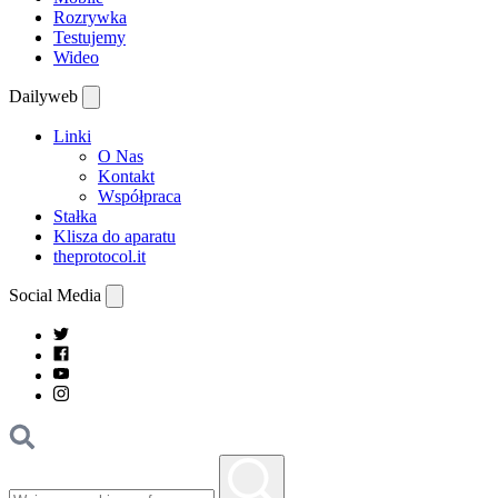
Rozrywka
Testujemy
Wideo
Dailyweb
Linki
O Nas
Kontakt
Współpraca
Stałka
Klisza do aparatu
theprotocol.it
Social Media