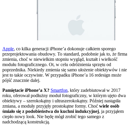
Apple
, co kilka generacji iPhone’a dokonuje całkiem sporego
przeprojektowania obudowy. To standard, podobnie jak to, że firma
zmienia, choć w niewielkim stopniu wygląd, kształt i wielkość
modułu fotograficznego. Ot, w celu odróżnienia sprzętu od
poprzednika. Niekiedy zmienia się samo ułożenie obiektywów i nie
jest to takie oczywiste. W przypadku iPhone’a 16 redesign może
pójść znacznie dalej.
Pamiętacie iPhone’a X?
Smartfon
, który zadebiutował w 2017
roku, oferował podłużny moduł fotograficzny, w którym ujęto dwa
obiektywy – szerokokątny i ultraszerokokątny. Później nastąpiła
zmiana, a moduły przyjęły prostokątne formy. Choć
wiele osób
śmiało się z podobieństwa do kuchni indukcyjnej
, ja przyjąłem
ciepło nowy look. Nie będę mógł zrobić tego samego z
nadchodzącą konstrukcją.