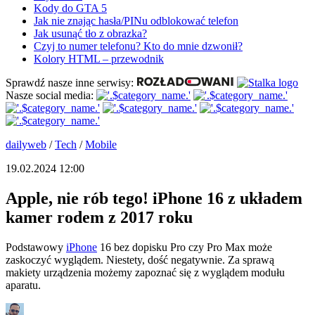
Kody do GTA 5
Jak nie znając hasła/PINu odblokować telefon
Jak usunąć tło z obrazka?
Czyj to numer telefonu? Kto do mnie dzwonił?
Kolory HTML – przewodnik
Sprawdź nasze inne serwisy:
Nasze social media:
dailyweb
/
Tech
/
Mobile
19.02.2024 12:00
Apple, nie rób tego! iPhone 16 z układem
kamer rodem z 2017 roku
Podstawowy
iPhone
16 bez dopisku Pro czy Pro Max może
zaskoczyć wyglądem. Niestety, dość negatywnie. Za sprawą
makiety urządzenia możemy zapoznać się z wyglądem modułu
aparatu.