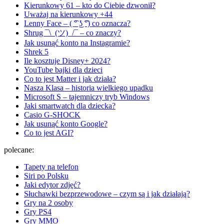
Kierunkowy 61 – kto do Ciebie dzwonił?
Uważaj na kierunkowy +44
Lenny Face – ( ͡° ͜ʖ ͡°) co oznacza?
Shrug ¯\_(ツ)_/¯ – co znaczy?
Jak usunąć konto na Instagramie?
Shrek 5
Ile kosztuje Disney+ 2024?
YouTube bajki dla dzieci
Co to jest Matter i jak działa?
Nasza Klasa – historia wielkiego upadku
Microsoft S – tajemniczy tryb Windows
Jaki smartwatch dla dziecka?
Casio G-SHOCK
Jak usunąć konto Google?
Co to jest AGI?
polecane:
Tapety na telefon
Siri po Polsku
Jaki edytor zdjęć?
Słuchawki bezprzewodowe – czym są i jak działają?
Gry na 2 osoby
Gry PS4
Gry MMO