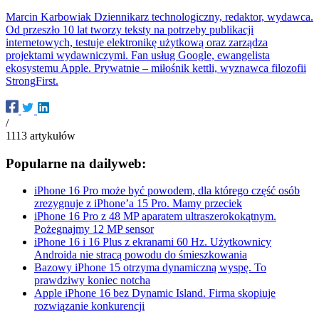
Marcin Karbowiak
Dziennikarz technologiczny, redaktor, wydawca.
Od przeszło 10 lat tworzy teksty na potrzeby publikacji
internetowych, testuje elektronikę użytkową oraz zarządza
projektami wydawniczymi. Fan usług Google, ewangelista
ekosystemu Apple. Prywatnie – miłośnik kettli, wyznawca filozofii
StrongFirst.
/
1113
artykułów
Popularne na dailyweb:
iPhone 16 Pro może być powodem, dla którego część osób
zrezygnuje z iPhone’a 15 Pro. Mamy przeciek
iPhone 16 Pro z 48 MP aparatem ultraszerokokątnym.
Pożegnajmy 12 MP sensor
iPhone 16 i 16 Plus z ekranami 60 Hz. Użytkownicy
Androida nie stracą powodu do śmieszkowania
Bazowy iPhone 15 otrzyma dynamiczną wyspę. To
prawdziwy koniec notcha
Apple iPhone 16 bez Dynamic Island. Firma skopiuje
rozwiązanie konkurencji