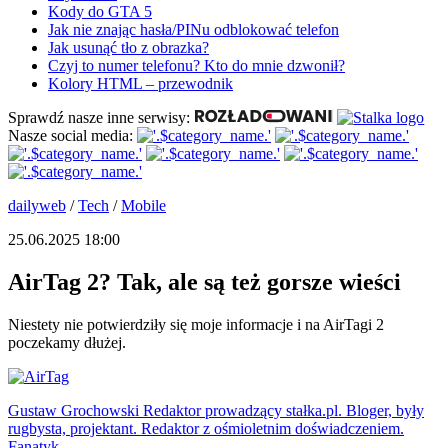
Kody do GTA 5
Jak nie znając hasła/PINu odblokować telefon
Jak usunąć tło z obrazka?
Czyj to numer telefonu? Kto do mnie dzwonił?
Kolory HTML – przewodnik
Sprawdź nasze inne serwisy:
Nasze social media:
dailyweb
/
Tech
/
Mobile
25.06.2025 18:00
AirTag 2? Tak, ale są też gorsze wieści
Niestety nie potwierdziły się moje informacje i na AirTagi 2
poczekamy dłużej.
Gustaw Grochowski
Redaktor prowadzący stałka.pl. Bloger, były
rugbysta, projektant. Redaktor z ośmioletnim doświadczeniem.
Fanatyk...