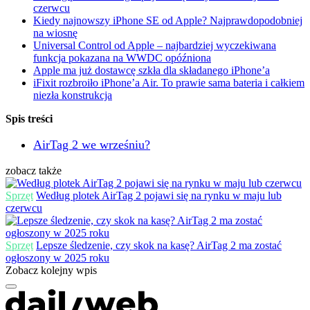
czerwcu
Kiedy najnowszy iPhone SE od Apple? Najprawdopodobniej
na wiosnę
Universal Control od Apple – najbardziej wyczekiwana
funkcja pokazana na WWDC opóźniona
Apple ma już dostawcę szkła dla składanego iPhone’a
iFixit rozbroiło iPhone’a Air. To prawie sama bateria i całkiem
niezła konstrukcja
Spis treści
AirTag 2 we wrześniu?
zobacz także
Sprzęt
Według plotek AirTag 2 pojawi się na rynku w maju lub
czerwcu
Sprzęt
Lepsze śledzenie, czy skok na kasę? AirTag 2 ma zostać
ogłoszony w 2025 roku
Zobacz kolejny wpis