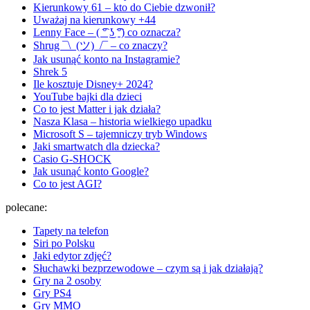
Kierunkowy 61 – kto do Ciebie dzwonił?
Uważaj na kierunkowy +44
Lenny Face – ( ͡° ͜ʖ ͡°) co oznacza?
Shrug ¯\_(ツ)_/¯ – co znaczy?
Jak usunąć konto na Instagramie?
Shrek 5
Ile kosztuje Disney+ 2024?
YouTube bajki dla dzieci
Co to jest Matter i jak działa?
Nasza Klasa – historia wielkiego upadku
Microsoft S – tajemniczy tryb Windows
Jaki smartwatch dla dziecka?
Casio G-SHOCK
Jak usunąć konto Google?
Co to jest AGI?
polecane:
Tapety na telefon
Siri po Polsku
Jaki edytor zdjęć?
Słuchawki bezprzewodowe – czym są i jak działają?
Gry na 2 osoby
Gry PS4
Gry MMO