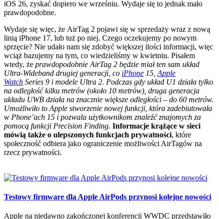
iOS 26, zyskać dopiero we wrześniu. Wydaje się to jednak mało
prawdopodobne.
Wydaje się więc, że AirTag 2 pojawi się w sprzedaży wraz z nową
linią iPhone 17, lub tuż po niej. Czego oczekujemy po nowym
sprzęcie? Nie udało nam się zdobyć większej ilości informacji, więc
wciąż bazujemy na tym, co wiedzieliśmy w kwietniu. Pisałem
wtedy, że
prawdopodobnie AirTag 2 będzie miał ten sam układ
Ultra-Wideband drugiej generacji, co
iPhone
15,
Apple
Watch
Series 9 i modele Ultra 2. Podczas gdy układ U1 działa tylko
na odległość kilku metrów (około 10 metrów), druga generacja
układu UWB działa na znacznie większe odległości – do 60 metrów.
Umożliwiło to Apple stworzenie nowej funkcji, która zadebiutowała
w Phone’ach 15 i pozwala użytkownikom znaleźć znajomych za
pomocą funkcji Precision Finding.
Informacje krążące w sieci
mówią także o ulepszonych funkcjach prywatności
, które
społeczność odbiera jako ograniczenie możliwości AirTagów na
rzecz prywatności.
Testowy firmware dla Apple AirPods przynosi kolejne nowości
Apple na niedawno zakończonej konferencji WWDC przedstawiło