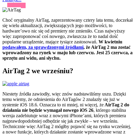
Choć oryginalny AirTag, zaprezentowany cztery lata temu, doczekał
się wielu aktualizacji, zwiększających jego możliwości, to
hardware’owo nic się od premiery nie zmieniło. Czas najwyższy
więc zaproponować coś nowego, zwłaszcza że to nadal dość
popularne urządzenie, mające tysiące zastosowań.
W kwietniu
podawałem, za sprawdzonymi źródłami
, że AirTag 2 ma zostać
wprowadzony na rynek w maju lub czerwcu. Jest 25 czerwca, a
sprzętu ani widu, ani słychu.
AirTag 2 we wrześniu?
Niestety źródła zawiodły, więc znów nadstawiliśmy uszu. Dzięki
temu wiemy, że odniesienia do AirTagów 2 znalazły się już w
systemie iOS 18.6. Oznacza to ni mniej, ni więcej, że
AirTag 2 do
działania nie będzie wymagał nowego iOS 26
, którego stabilna
wersja zadebiutuje wraz z nowymi iPhone’ami, których premiera
najprawdopodobniej odbędzie się jak zwykle – we wrześniu.
Technicznie więc AirTag 2 mógłby pojawić się na rynku wcześniej,
a nowe funkcje, których działanie zostanie wprowadzone wraz z