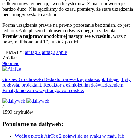
całkiem nową generację swoich systemów. Zmian i nowości jest
bardzo dużo. Nie sądziliśmy do czasu premiery, że stare urządzenia
będą mogły zyskać całkiem…
Forma urządzenia prawie na pewno pozostanie bez zmian, co jest
jednocześnie plusem i minusem odświeżonego urządzenia.
Premiera najprawdopodobniej nastąpi we wrześniu
, wraz z
nowymi iPhone’ami 17, lub tuż po nich.
TEMATY:
air tag 2
airtag2
apple
Źródła:
9to5mac
Gustaw Grochowski
Redaktor prowadzący stałka.pl. Bloger, były
rugbysta, projektant. Redaktor z ośmioletnim doświadczeniem.
Fanatyk morza i wszystkiego, co morskie.
/
1599
artykułów
Popularne na dailyweb:
Według plotek AirTag 2 pojawi się na rynku w maju lub