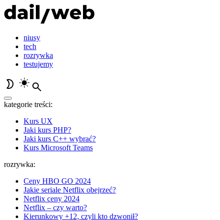
niusy
tech
rozrywka
testujemy
kategorie treści:
Kurs UX
Jaki kurs PHP?
Jaki kurs C++ wybrać?
Kurs Microsoft Teams
rozrywka:
Ceny HBO GO 2024
Jakie seriale Netflix obejrzeć?
Netflix ceny 2024
Netflix – czy warto?
Kierunkowy +12, czyli kto dzwonił?