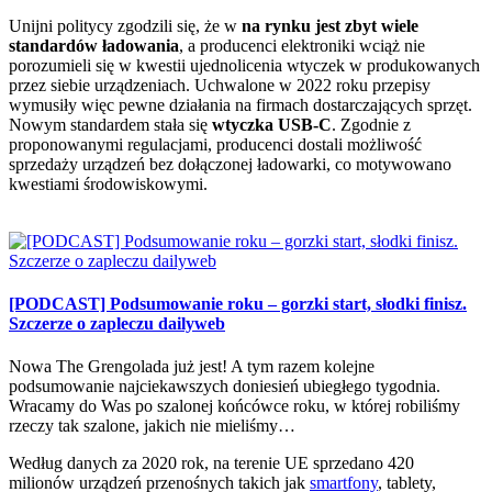
Unijni politycy zgodzili się, że w
na rynku jest zbyt wiele
standardów ładowania
, a producenci elektroniki wciąż nie
porozumieli się w kwestii ujednolicenia wtyczek w produkowanych
przez siebie urządzeniach. Uchwalone w 2022 roku przepisy
wymusiły więc pewne działania na firmach dostarczających sprzęt.
Nowym standardem stała się
wtyczka USB-C
. Zgodnie z
proponowanymi regulacjami, producenci dostali możliwość
sprzedaży urządzeń bez dołączonej ładowarki, co motywowano
kwestiami środowiskowymi.
[PODCAST] Podsumowanie roku – gorzki start, słodki finisz.
Szczerze o zapleczu dailyweb
Nowa The Grengolada już jest! A tym razem kolejne
podsumowanie najciekawszych doniesień ubiegłego tygodnia.
Wracamy do Was po szalonej końcówce roku, w której robiliśmy
rzeczy tak szalone, jakich nie mieliśmy…
Według danych za 2020 rok, na terenie UE sprzedano 420
milionów urządzeń przenośnych takich jak
smartfony
, tablety,