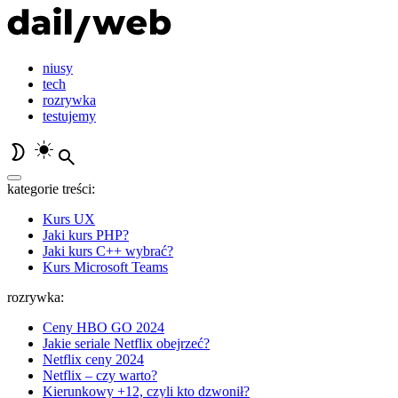
niusy
tech
rozrywka
testujemy
kategorie treści:
Kurs UX
Jaki kurs PHP?
Jaki kurs C++ wybrać?
Kurs Microsoft Teams
rozrywka:
Ceny HBO GO 2024
Jakie seriale Netflix obejrzeć?
Netflix ceny 2024
Netflix – czy warto?
Kierunkowy +12, czyli kto dzwonił?