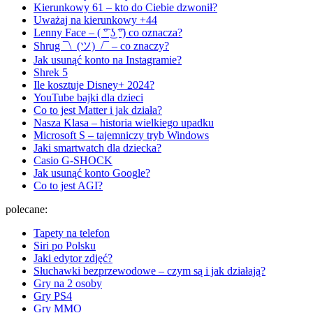
Kierunkowy 61 – kto do Ciebie dzwonił?
Uważaj na kierunkowy +44
Lenny Face – ( ͡° ͜ʖ ͡°) co oznacza?
Shrug ¯\_(ツ)_/¯ – co znaczy?
Jak usunąć konto na Instagramie?
Shrek 5
Ile kosztuje Disney+ 2024?
YouTube bajki dla dzieci
Co to jest Matter i jak działa?
Nasza Klasa – historia wielkiego upadku
Microsoft S – tajemniczy tryb Windows
Jaki smartwatch dla dziecka?
Casio G-SHOCK
Jak usunąć konto Google?
Co to jest AGI?
polecane:
Tapety na telefon
Siri po Polsku
Jaki edytor zdjęć?
Słuchawki bezprzewodowe – czym są i jak działają?
Gry na 2 osoby
Gry PS4
Gry MMO