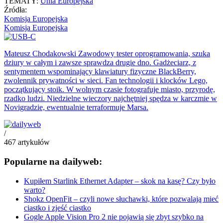
TEMATY:
Unia Europejska
Źródła:
Komisja Europejska
Komisja Europejska
Mateusz Chodakowski
Zawodowy tester oprogramowania, szuka
dziury w całym i zawsze sprawdza drugie dno. Gadżeciarz, z
sentymentem wspominający klawiatury fizyczne BlackBerry,
zwolennik prywatności w sieci. Fan technologii i klocków Lego,
początkujący stoik. W wolnym czasie fotografuje miasto, przyrodę,
rzadko ludzi. Niedzielne wieczory najchętniej spędza w karczmie w
Novigradzie, ewentualnie terraformuje Marsa.
/
467
artykułów
Popularne na dailyweb:
Kupiłem Starlink Ethernet Adapter – skok na kasę? Czy było
warto?
Shokz OpenFit – czyli nowe słuchawki, które pozwalają mieć
ciastko i zjeść ciastko
Gogle Apple Vision Pro 2 nie pojawią się zbyt szybko na