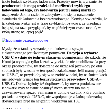
także funkcji szybkiego ładowania. Przepisy mówią wyraźnie, że
producenci nie mogą uzależniać możliwości szybkiego
ładowania od tego, czy ładowarka jest tej samej marki
co
urządzenie. Jak na razie nie zdecydowano się na narzucenie
standardu dla ładowania bezprzewodowego. Komisja stwierdziła, że
ta kategoria rynku jest w fazie szybkiego rozwoju i, że urzędnicy
będą się na razie przyglądać, by w późniejszym czasie ocenić, w
którą stronę najlepiej pójść.
Myślę, że ustandaryzowanie portu ładowania sprzętu
elektronicznego jest świetnym pomysłem.
Decyzja o wyborze
USB-C wydaje się jednym słusznym posunięciem
, ale szkoda, że
Komisja wymogła tylko kształt wtyczki, ale nie zmobilizowała przy
okazji producentów, by dołączane do urządzeń przewody po obu
stronach były właśnie w ten sposób zakończone. Jeśli mamy przejść
na USB-C, to przydałoby się w to zrobić w pełni, by na śmietnikach
nie lądowały tysiące ton
bezużytecznych przewodów USB-A –
USB-C
. Dobrze byłoby też dopilnować, by nowo produkowane
ładowarki były w stanie obsłużyć nieco starszy lub mniej
zaawansowany sprzęt. Sam mam w domu e-czytnik, który pomimo
posiadania wtyczki USB-C, nie współpracuje z żadną ładowarką
dostarczającą prąd na natężeniu większym niż 1 A.