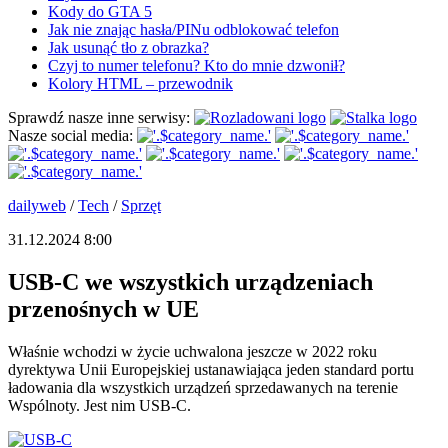
Kody do GTA 5
Jak nie znając hasła/PINu odblokować telefon
Jak usunąć tło z obrazka?
Czyj to numer telefonu? Kto do mnie dzwonił?
Kolory HTML – przewodnik
Sprawdź nasze inne serwisy:
Nasze social media:
dailyweb
/
Tech
/
Sprzęt
31.12.2024 8:00
USB-C we wszystkich urządzeniach
przenośnych w UE
Właśnie wchodzi w życie uchwalona jeszcze w 2022 roku
dyrektywa Unii Europejskiej ustanawiająca jeden standard portu
ładowania dla wszystkich urządzeń sprzedawanych na terenie
Wspólnoty. Jest nim USB-C.