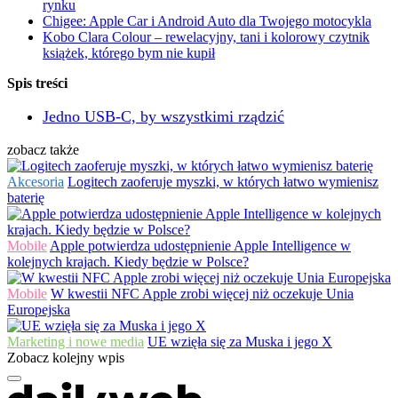
rynku
Chigee: Apple Car i Android Auto dla Twojego motocykla
Kobo Clara Colour – rewelacyjny, tani i kolorowy czytnik
książek, którego bym nie kupił
Spis treści
Jedno USB-C, by wszystkimi rządzić
zobacz także
Akcesoria
Logitech zaoferuje myszki, w których łatwo wymienisz
baterię
Mobile
Apple potwierdza udostępnienie Apple Intelligence w
kolejnych krajach. Kiedy będzie w Polsce?
Mobile
W kwestii NFC Apple zrobi więcej niż oczekuje Unia
Europejska
Marketing i nowe media
UE wzięła się za Muska i jego X
Zobacz kolejny wpis