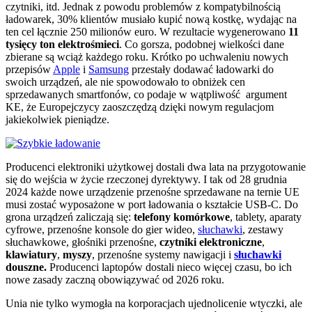
czytniki, itd. Jednak z powodu problemów z kompatybilnością
ładowarek, 30% klientów musiało kupić nową kostkę, wydając na
ten cel łącznie 250 milionów euro. W rezultacie wygenerowano
11
tysięcy ton elektrośmieci
. Co gorsza, podobnej wielkości dane
zbierane są wciąż każdego roku. Krótko po uchwaleniu nowych
przepisów
Apple
i
Samsung
przestały dodawać ładowarki do
swoich urządzeń, ale nie spowodowało to obniżek cen
sprzedawanych smartfonów, co podaje w wątpliwość argument
KE, że Europejczycy zaoszczędzą dzięki nowym regulacjom
jakiekolwiek pieniądze.
Producenci elektroniki użytkowej dostali dwa lata na przygotowanie
się do wejścia w życie rzeczonej dyrektywy. I tak od 28 grudnia
2024 każde nowe urządzenie przenośne sprzedawane na ternie UE
musi zostać wyposażone w port ładowania o kształcie USB-C. Do
grona urządzeń zaliczają się:
telefony komórkowe
, tablety, aparaty
cyfrowe, przenośne konsole do gier wideo,
słuchawki
, zestawy
słuchawkowe, głośniki przenośne,
czytniki elektroniczne
,
klawiatury
,
myszy
, przenośne systemy nawigacji i
słuchawki
douszne.
Producenci laptopów dostali nieco więcej czasu, bo ich
nowe zasady zaczną obowiązywać od 2026 roku.
Unia nie tylko wymogła na korporacjach ujednolicenie wtyczki, ale