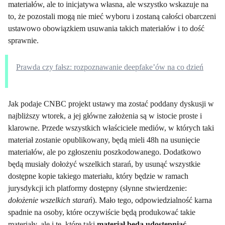
materiałów, ale to inicjatywa własna, ale wszystko wskazuje na
to, że pozostali mogą nie mieć wyboru i zostaną całości obarczeni
ustawowo obowiązkiem usuwania takich materiałów i to dość
sprawnie.
Prawda czy fałsz: rozpoznawanie deepfake’ów na co dzień
Jak podaje CNBC projekt ustawy ma zostać poddany dyskusji w
najbliższy wtorek, a jej główne założenia są w istocie proste i
klarowne. Przede wszystkich właściciele mediów, w których taki
materiał zostanie opublikowany, będą mieli 48h na usunięcie
materiałów, ale po zgłoszeniu poszkodowanego. Dodatkowo
będą musiały dołożyć wszelkich starań, by usunąć wszystkie
dostępne kopie takiego materiału, który będzie w ramach
jurysdykcji ich platformy dostępny (słynne stwierdzenie:
dołożenie wszelkich starań
). Mało tego, odpowiedzialność karna
spadnie na osoby, które oczywiście będą produkować takie
materiały, ale i te, które taki
materiał będą udostępniać
.