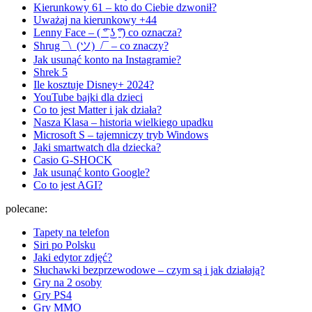
Kierunkowy 61 – kto do Ciebie dzwonił?
Uważaj na kierunkowy +44
Lenny Face – ( ͡° ͜ʖ ͡°) co oznacza?
Shrug ¯\_(ツ)_/¯ – co znaczy?
Jak usunąć konto na Instagramie?
Shrek 5
Ile kosztuje Disney+ 2024?
YouTube bajki dla dzieci
Co to jest Matter i jak działa?
Nasza Klasa – historia wielkiego upadku
Microsoft S – tajemniczy tryb Windows
Jaki smartwatch dla dziecka?
Casio G-SHOCK
Jak usunąć konto Google?
Co to jest AGI?
polecane:
Tapety na telefon
Siri po Polsku
Jaki edytor zdjęć?
Słuchawki bezprzewodowe – czym są i jak działają?
Gry na 2 osoby
Gry PS4
Gry MMO