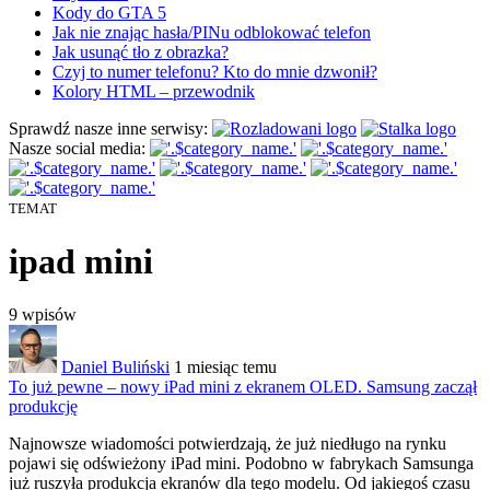
Kody do GTA 5
Jak nie znając hasła/PINu odblokować telefon
Jak usunąć tło z obrazka?
Czyj to numer telefonu? Kto do mnie dzwonił?
Kolory HTML – przewodnik
Sprawdź nasze inne serwisy:
Nasze social media:
TEMAT
ipad mini
9
wpisów
Daniel Buliński
1 miesiąc temu
To już pewne – nowy iPad mini z ekranem OLED. Samsung zaczął
produkcję
Najnowsze wiadomości potwierdzają, że już
niedługo na rynku
pojawi się odświeżony iPad mini. Podobno w fabrykach Samsunga
już ruszyła produkcja ekranów dla tego modelu. Od jakiegoś czasu