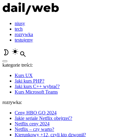
niusy
tech
rozrywka
testujemy
kategorie treści:
Kurs UX
Jaki kurs PHP?
Jaki kurs C++ wybrać?
Kurs Microsoft Teams
rozrywka:
Ceny HBO GO 2024
Jakie seriale Netflix obejrzeć?
Netflix ceny 2024
Netflix – czy warto?
Kierunkowy +12, czyli kto dzwonił?