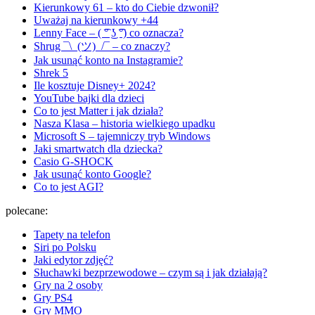
Kierunkowy 61 – kto do Ciebie dzwonił?
Uważaj na kierunkowy +44
Lenny Face – ( ͡° ͜ʖ ͡°) co oznacza?
Shrug ¯\_(ツ)_/¯ – co znaczy?
Jak usunąć konto na Instagramie?
Shrek 5
Ile kosztuje Disney+ 2024?
YouTube bajki dla dzieci
Co to jest Matter i jak działa?
Nasza Klasa – historia wielkiego upadku
Microsoft S – tajemniczy tryb Windows
Jaki smartwatch dla dziecka?
Casio G-SHOCK
Jak usunąć konto Google?
Co to jest AGI?
polecane:
Tapety na telefon
Siri po Polsku
Jaki edytor zdjęć?
Słuchawki bezprzewodowe – czym są i jak działają?
Gry na 2 osoby
Gry PS4
Gry MMO