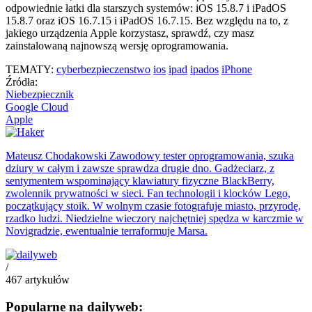
odpowiednie łatki dla starszych systemów: iOS 15.8.7 i iPadOS
15.8.7 oraz iOS 16.7.15 i iPadOS 16.7.15. Bez względu na to, z
jakiego urządzenia Apple korzystasz, sprawdź, czy masz
zainstalowaną najnowszą wersję oprogramowania.
TEMATY:
cyberbezpieczenstwo
ios
ipad
ipados
iPhone
Źródła:
Niebezpiecznik
Google Cloud
Apple
Mateusz Chodakowski
Zawodowy tester oprogramowania, szuka
dziury w całym i zawsze sprawdza drugie dno. Gadżeciarz, z
sentymentem wspominający klawiatury fizyczne BlackBerry,
zwolennik prywatności w sieci. Fan technologii i klocków Lego,
początkujący stoik. W wolnym czasie fotografuje miasto, przyrodę,
rzadko ludzi. Niedzielne wieczory najchętniej spędza w karczmie w
Novigradzie, ewentualnie terraformuje Marsa.
/
467
artykułów
Popularne na dailyweb: