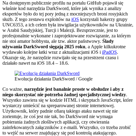
Na dostępnym publicznie profilu na portalu GitHub pojawił się
właśnie kod narzędzia DarkSword, które jak wynika z analizy
ekspertów było do tej pory jedną z mocniejszych broni rosyjskich
służb. Z tego zestawu exploitów na
iOS
korzystali hakerzy grupy
UNC6353, a ich celem była inwigilacja użytkowników na Ukrainie,
w Arabii Saudyjskiej, Turcji i Malezji. Bezsprzecznie, jest to
profesjonalnie wykonane i zaprojektowane rozwiązanie, za którym
nie stoi amator hobbysta, ale tzw. aktor państwowy.
Ślady
używania DarkSword sięgają 2025 roku
, a Apple kilkukrotne
wydawało kolejne łatki wraz z aktualizacjami iOS i
iPadOS
.
Okazuje się, że narzędzie rozwijało się na przestrzeni czasu i
działało nawet na iOS 18.4 – 18.6.
Ewolucja działania DarkSword / Google
Co ważne,
narzędzie jest banalnie proste w obsłudze i aby z
niego skorzystać nie potrzeba żadnej specjalistycznej wiedzy
.
Wszystko zawiera się w kodzie HTML i skryptach JavaScript, które
wystarczy umieścić na spreparowanej stronie internetowej.
Użytkownik, który padnie ofiarą takiego ataku nawet się nie
zorientuje, że coś jest nie tak, bo DarkSword nie wymaga
pobierania żadnych złośliwych aplikacji, czy otwierania
zainfekowanych załączników z e-maili. Wszystko, co trzeba zrobić
to wejść na serwer znajdujący się pod kontrolą atakującego.