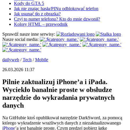
Kody do GTA 5
Jak nie znając hasła/PINu odblokować telefon
Jak usunąć tło z obrazka?
Czyj to numer telefonu? Kto do mnie dzwonił?
Kolory HTML – przewodnik
Sprawdź nasze inne serwisy:
Nasze social media:
dailyweb
/
Tech
/
Mobile
26.03.2026 11:37
Pilnie zaktualizuj iPhone’a i iPada.
Wyciekło banalnie proste w obsłudze
narzędzie do wykradania prywatnych
danych
Na GitHubie ktoś opublikował narzędzie DarkSword, za pomocą
którego wykradzenie wrażliwych danych z niezaktualizowanego
iPhone
’a jest banalnie proste. Czym prędzej pobierz łatkę