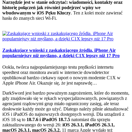
Narzędzie jest w stanie odczytać: wiadomości, kontakty oraz
historię połączeń jak również podejrzeć wpisy we
wbudowanym w iOS Pęku Kluczy
. Ten z kolei może zawierać
hasła do znanych sieci Wi-Fi.
Zaskakujące wnioski z zaskakującego źródła. iPhone Air
popularniejszy niż myślano, a dzięki C1X lepszy niż 17 Pro
Ookla, twórca najpopularniejszego testu prędkości internetu
speedtest oraz monitora awarii w internecie downdetector
opublikował bardzo ciekawy raport o nowym modemie C1X w
Apple iPhone Air. Okazuje się, że jest naprawdę…
DarkSword jest bardzo poważnym zagrożeniem, które do momentu,
gdy znajdowało się w rękach wyspecjalizowanych, powiązanych z
agencjami rządowymi grup miało ograniczony zasięg, ale teraz
dosłownie każdy może go użyć. Dlatego należy pilnie aktualizować
iOS i iPadOS do najnowszych dostępnych wersji. Dla urządzeń z
iOS 18 są to
18.7.6 i iPadOS 18.7.5
natomiast dla sprzętu
zaktualizowanego do wersji 26:
iOS 26.3.1, iPadOS 26.3.1,
macOS 26.3.1, macOS 26.3.2.
11 marca Apple wydało też