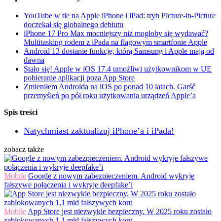
YouTube w tle na Apple iPhone i iPad: tryb Picture-in-Picture
doczekał się globalnego debiutu
iPhone 17 Pro Max mocniejszy niż mogłoby się wydawać?
Multitasking rodem z iPada na flagowym smartfonie Apple
Android 13 dostanie funkcję, którą Samsung i Apple mają od
dawna
Stało się! Apple w iOS 17.4 umożliwi użytkownikom w UE
pobieranie aplikacji poza App Store
Zmieniłem Androida na iOS po ponad 10 latach. Garść
przemyśleń po pół roku użytkowania urządzeń Apple’a
Spis treści
Natychmiast zaktualizuj iPhone’a i iPada!
zobacz także
Mobile
Google z nowym zabezpieczeniem. Android wykryje
fałszywe połączenia i wykryje deepfake’i
Mobile
App Store jest niezwykle bezpieczny. W 2025 roku zostało
zablokowanych 1,1 mld fałszywych kont