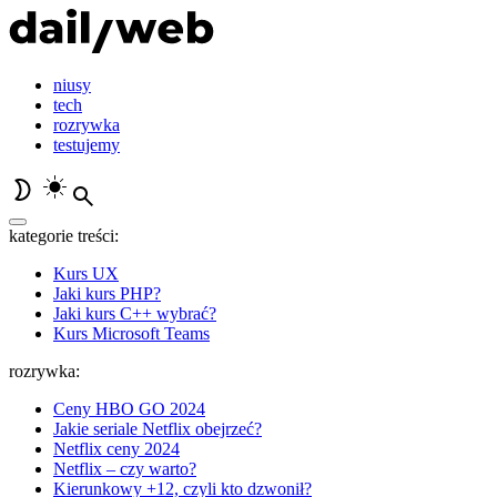
niusy
tech
rozrywka
testujemy
kategorie treści:
Kurs UX
Jaki kurs PHP?
Jaki kurs C++ wybrać?
Kurs Microsoft Teams
rozrywka:
Ceny HBO GO 2024
Jakie seriale Netflix obejrzeć?
Netflix ceny 2024
Netflix – czy warto?
Kierunkowy +12, czyli kto dzwonił?