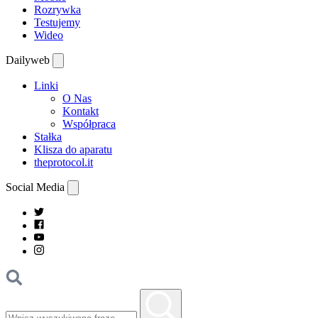
Rozrywka
Testujemy
Wideo
Dailyweb
Linki
O Nas
Kontakt
Współpraca
Stałka
Klisza do aparatu
theprotocol.it
Social Media