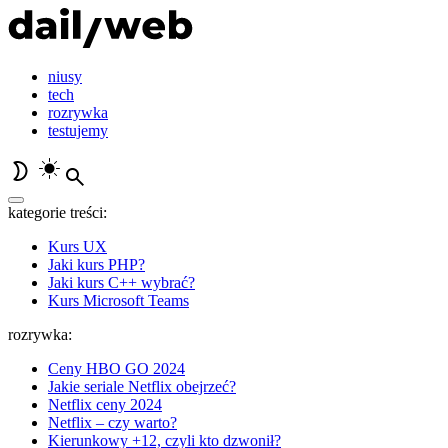
niusy
tech
rozrywka
testujemy
kategorie treści:
Kurs UX
Jaki kurs PHP?
Jaki kurs C++ wybrać?
Kurs Microsoft Teams
rozrywka:
Ceny HBO GO 2024
Jakie seriale Netflix obejrzeć?
Netflix ceny 2024
Netflix – czy warto?
Kierunkowy +12, czyli kto dzwonił?