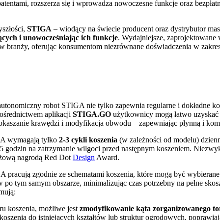
ntami, rozszerza się i wprowadza nowoczesne funkcje oraz bezpłatną
yszłości,
STIGA
– wiodący na świecie producent oraz dystrybutor mas
cych i unowocześniając ich funkcje
. Wydajniejsze, zaprojektowane w
 w branży, oferując konsumentom niezrównane doświadczenia w zakres
, autonomiczny robot STIGA nie tylko zapewnia regularne i dokładne kos
pośrednictwem aplikacji
STIGA.GO
użytkownicy mogą łatwo uzyska
dokaszanie krawędzi i modyfikacja obwodu – zapewniając płynną i kom
IGA wymagają tylko
2-3 cykli koszenia
(w zależności od modelu) dzienn
j 5 godzin na zatrzymanie wilgoci przed następnym koszeniem. Niezwy
tiżową nagrodą Red Dot
Design
Award.
A pracują zgodnie ze schematami koszenia, które mogą być wybierane
 po tym samym obszarze, minimalizując czas potrzebny na pełne skosz
mują:
u koszenia, możliwe jest
zmodyfikowanie kąta zorganizowanego to
 koszenia do istniejących kształtów lub struktur ogrodowych, poprawia