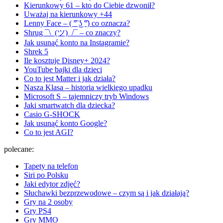
Kierunkowy 61 – kto do Ciebie dzwonił?
Uważaj na kierunkowy +44
Lenny Face – ( ͡° ͜ʖ ͡°) co oznacza?
Shrug ¯\_(ツ)_/¯ – co znaczy?
Jak usunąć konto na Instagramie?
Shrek 5
Ile kosztuje Disney+ 2024?
YouTube bajki dla dzieci
Co to jest Matter i jak działa?
Nasza Klasa – historia wielkiego upadku
Microsoft S – tajemniczy tryb Windows
Jaki smartwatch dla dziecka?
Casio G-SHOCK
Jak usunąć konto Google?
Co to jest AGI?
polecane:
Tapety na telefon
Siri po Polsku
Jaki edytor zdjęć?
Słuchawki bezprzewodowe – czym są i jak działają?
Gry na 2 osoby
Gry PS4
Gry MMO