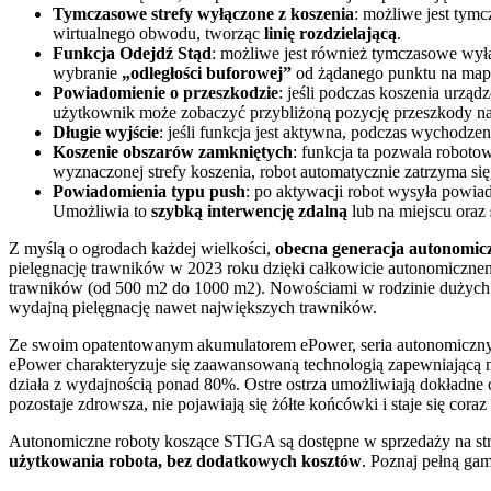
Tymczasowe strefy wyłączone z koszenia
: możliwe jest tym
wirtualnego obwodu, tworząc
linię rozdzielającą
.
Funkcja Odejdź Stąd
: możliwe jest również tymczasowe wyłą
wybranie
„odległości buforowej”
od żądanego punktu na mapi
Powiadomienie o przeszkodzie
: jeśli podczas koszenia urzą
użytkownik może zobaczyć przybliżoną pozycję przeszkody na m
Długie wyjście
: jeśli funkcja jest aktywna, podczas wychodzen
Koszenie obszarów zamkniętych
: funkcja ta pozwala roboto
wyznaczonej strefy koszenia, robot automatycznie zatrzyma się
Powiadomienia typu push
: po aktywacji robot wysyła powia
Umożliwia to
szybką interwencję zdalną
lub na miejscu oraz
Z myślą o ogrodach każdej wielkości,
obecna generacja autonomicz
pielęgnację trawników w 2023 roku dzięki całkowicie autonomiczne
trawników (od 500 m2 do 1000 m2). Nowościami w rodzinie dużych
wydajną pielęgnację nawet największych trawników.
Ze swoim opatentowanym akumulatorem ePower, seria autonomicznyc
ePower charakteryzuje się zaawansowaną technologią zapewniającą 
działa z wydajnością ponad 80%. Ostre ostrza umożliwiają dokładne c
pozostaje zdrowsza, nie pojawiają się żółte końcówki i staje się cora
Autonomiczne roboty koszące STIGA są dostępne w sprzedaży na str
użytkowania robota, bez dodatkowych kosztów
. Poznaj pełną ga