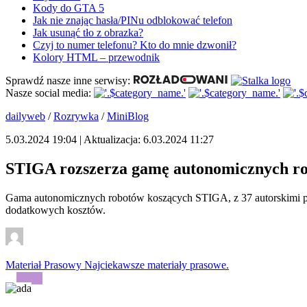
Kody do GTA 5
Jak nie znając hasła/PINu odblokować telefon
Jak usunąć tło z obrazka?
Czyj to numer telefonu? Kto do mnie dzwonił?
Kolory HTML – przewodnik
Sprawdź nasze inne serwisy:
Nasze social media:
dailyweb
/
Rozrywka
/
MiniBlog
5.03.2024 19:04 | Aktualizacja: 6.03.2024 11:27
STIGA rozszerza gamę autonomicznych rob
Gama autonomicznych robotów koszących STIGA, z 37 autorskimi pate
dodatkowych kosztów.
Materiał Prasowy
Najciekawsze materiały prasowe.