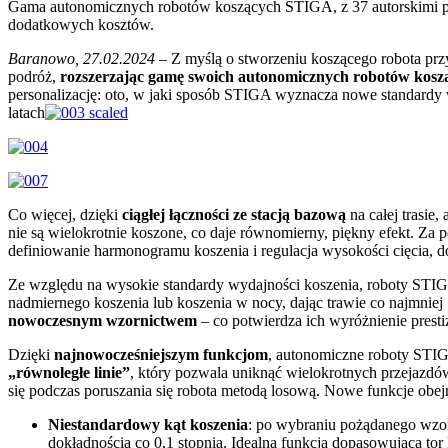
Gama autonomicznych robotów koszących STIGA, z 37 autorskimi pate
dodatkowych kosztów.
Baranowo, 27.02.2024 –
Z myślą o stworzeniu koszącego robota prz
podróż,
rozszerzając gamę swoich autonomicznych robotów koszą
personalizację: oto, w jaki sposób STIGA wyznacza nowe standardy
latach
Co więcej, dzięki
ciągłej łączności ze stacją bazową
na całej trasie
nie są wielokrotnie koszone, co daje równomierny, piękny efekt. Za 
definiowanie harmonogramu koszenia i regulacja wysokości cięcia, 
Ze względu na wysokie standardy wydajności koszenia, roboty ST
nadmiernego koszenia lub koszenia w nocy, dając trawie co najmnie
nowoczesnym wzornictwem
– co potwierdza ich wyróżnienie pres
Dzięki
najnowocześniejszym funkcjom
, autonomiczne roboty STIG
„równoległe linie”
, który pozwala uniknąć wielokrotnych przejazdów
się podczas poruszania się robota metodą losową. Nowe funkcje obej
Niestandardowy kąt koszenia
: po wybraniu pożądanego wzor
dokładnością co 0,1 stopnia. Idealna funkcja dopasowująca tor