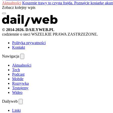
Aktualności
Koszenie trawy to czysta frajda. Poznajcie kosiarkę a
Zobacz kolejny wpis
© 2014-2026. DAILYWEB.PL
codziennie o sieci
WSZELKIE PRAWA ZASTRZEŻONE.
Polityka prywatności
Kontakt
Nawigacja
Aktualności
Tech
Podcast
Mobile
Rozrywka
Testujemy
Wideo
Dailyweb
Linki