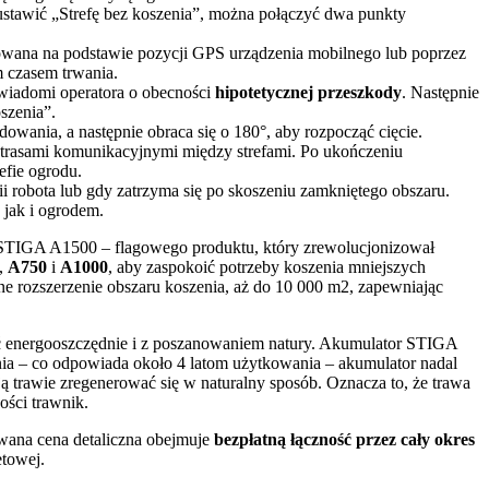
ustawić „Strefę bez koszenia”, można połączyć dwa punkty
niowana na podstawie pozycji GPS urządzenia mobilnego lub poprzez
m czasem trwania.
owiadomi operatora o obecności
hipotetycznej przeszkody
. Następnie
szenia”.
dowania, a następnie obraca się o 180°, aby rozpocząć cięcie.
 z trasami komunikacyjnymi między strefami. Po ukończeniu
efie ogrodu.
 robota lub gdy zatrzyma się po skoszeniu zamkniętego obszaru.
 jak i ogrodem.
 STIGA A1500 – flagowego produktu, który zrewolucjonizował
,
A750
i
A1000
, aby zaspokoić potrzeby koszenia mniejszych
zne rozszerzenie obszaru koszenia, aż do 10 000 m2, zapewniając
ć energooszczędnie i z poszanowaniem natury. Akumulator STIGA
ia – co odpowiada około 4 latom użytkowania – akumulator nadal
ą trawie zregenerować się w naturalny sposób. Oznacza to, że trawa
ości trawnik.
wana cena detaliczna obejmuje
bezpłatną łączność przez cały okres
etowej.