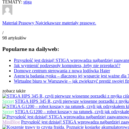
TEMATY:
stiga
Materiał Prasowy
Najciekawsze materiały prasowe.
/
98
artykułów
Popularne na dailyweb:
Przyszłość jest dzisiaj! STIGA wprowadza najbardziej zaawan
Jak wymienić podzespoły komputera, żeby nie przepłacić?
Domowe centrum sterowania z nową lodówką Haier
Agencja badania rynku – dlaczego jej wsparcie jest ważne dla 
Wirtualne biuro w Warszawie – jak zwiększyć prestiż swojej f
zobacz także
Sprzęt
STIGA HPS 345 R, czyli pierwsze wiosenne porządki z myjką
Sprzęt
STIGA G1200 – robot koszący na ratunek, czyli jak odzyskał
MiniBlog
Przyszłość jest dzisiaj! STIGA wprowadza najbardziej za