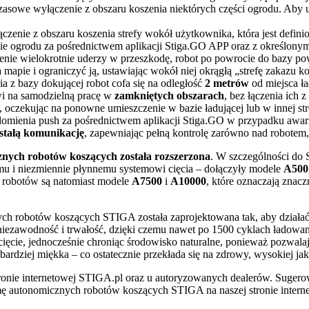
czasowe wyłączenie z obszaru koszenia niektórych części ogrodu. Aby 
czenie z obszaru koszenia strefy wokół użytkownika, która jest defi
e ogrodu za pośrednictwem aplikacji Stiga.GO APP oraz z określony
dzenie wielokrotnie uderzy w przeszkodę, robot po powrocie do bazy p
apie i ograniczyć ją, ustawiając wokół niej okrągłą „strefę zakazu ko
ia z bazy dokującej robot cofa się na odległość
2 metrów
od miejsca ła
wi na samodzielną pracę w
zamkniętych obszarach
, bez łączenia ich
, oczekując na ponowne umieszczenie w bazie ładującej lub w innej str
domienia push za pośrednictwem aplikacji Stiga.GO w przypadku awarii
stałą komunikację
, zapewniając pełną kontrolę zarówno nad robotem,
nych robotów koszących została rozszerzona
. W szczególności do
mu i niezmiennie płynnemu systemowi cięcia – dołączyły modele
A500
 robotów są natomiast modele
A7500
i
A10000
, które oznaczają znac
h robotów koszących STIGA została zaprojektowana tak, aby działa
niezawodność i trwałość, dzięki czemu nawet po 1500 cyklach ładowan
ięcie, jednocześnie chroniąc środowisko naturalne, ponieważ pozwalaj
z bardziej miękka – co ostatecznie przekłada się na zdrowy, wysokiej jak
onie internetowej STIGA.pl oraz u autoryzowanych dealerów. Sugero
mę autonomicznych robotów koszących STIGA na naszej stronie intern