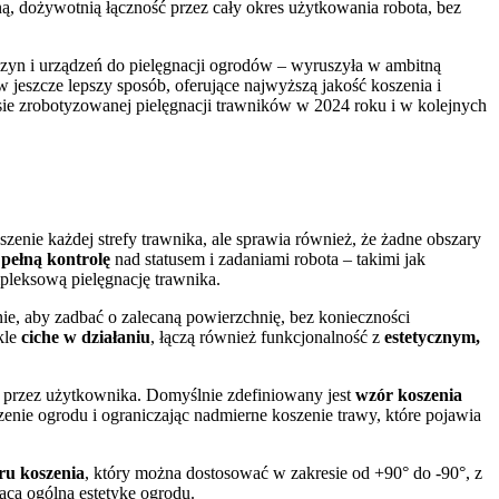
, dożywotnią łączność przez cały okres użytkowania robota, bez
zyn i urządzeń do pielęgnacji ogrodów – wyruszyła w ambitną
 jeszcze lepszy sposób, oferujące najwyższą jakość koszenia i
ie zrobotyzowanej pielęgnacji trawników w 2024 roku i w kolejnych
zenie każdej strefy trawnika, ale sprawia również, że żadne obszary
ć
pełną kontrolę
nad statusem i zadaniami robota – takimi jak
pleksową pielęgnację trawnika.
ie, aby zadbać o zalecaną powierzchnię, bez konieczności
kle
ciche w działaniu
, łączą również funkcjonalność z
estetycznym,
 przez użytkownika. Domyślnie zdefiniowany jest
wzór koszenia
enie ogrodu i ograniczając nadmierne koszenie trawy, które pojawia
ru koszenia
, który można dostosować w zakresie od +90° do -90°, z
jąca ogólną estetykę ogrodu.