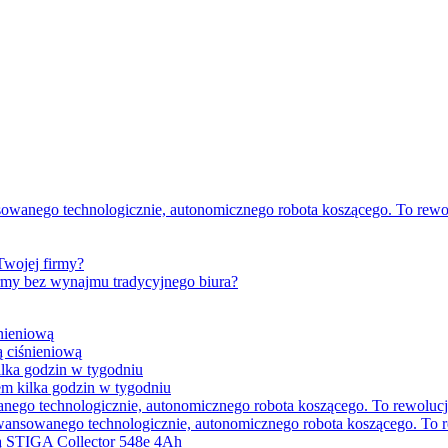
sowanego technologicznie, autonomicznego robota koszącego. To rewo
Twojej firmy?
irmy bez wynajmu tradycyjnego biura?
 ciśnieniową
em kilka godzin w tygodniu
awansowanego technologicznie, autonomicznego robota koszącego. To r