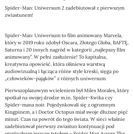
Spider-Man: Uniwersum 2 zadebiutował z pierwszym
zwiastunem!
Spider-Man: Uniwersum to film animowany Marvela,
który w 2019 roku zdobył Oscara, Złotego Globa, BAFTĘ,
Saturna i 20 innych nagród w kategorii „najlepszy film
animowany”. W pełni zasłużenie! To kapitalna,
kreatywna opowieść, która olśniewa warstwą
audiowizualną i łącząca różne style kreski, sięga po
„człowieków-pająków” z różnych uniwersum.
Pierwszoplanowym wcieleniem był Miles Morales, który
spotkał na swojej drodze m.in. Spider-Kwika czy
Spider-mana noir. Pojedynkowali się z ogromnym
Kingpinem, a i Doctor Octopus miał swoje dłuższe pięć
minut. Czas na powrót do tego świata. W sieci właśnie
zadebiutował pierwszy zwiastun kontynuacji pod
oryginalnym jeszcze tytułem – Spider Man Across The