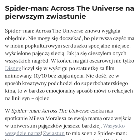
Spider-man: Across The Universe na
pierwszym zwiastunie
Spider-man: Across The Universe znowu wygląda
obłędnie. Nie mogę się doczekać, bo pierwsza część ma
w moim popkulturowym serduszku specjalne miejsce,
wyścielone pajęczą siecią. Jak ja się cieszyłem z tych
wszystkich nagród. W końcu na gali oscarowej nie tylko
Disney
liczył się w wyścigu po statuetkę za film
animowany. 10/10 bez zająknięcia. Nie dość, że w
sposób kreatywny podchodzi do superbohaterskiego
kina, to w bardzo emocjonalny sposób mówi o relacjach
na linii syn – ojciec.
W
Spider-man: Across The Universe
czeka nas
spotkanie Milesa Moralesa ze swoją mamą oraz wejścia
w uniwersum pajączków jeszcze bardziej.
Wszystko
wszędzie naraz
!
Zwiastun
to mix scen z Spider-man: