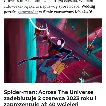
Uniwersum z nadchodzącą drugą częścią. Wcieleń
człowieka-pająka to naprawdę spora liczba!
Według
portalu
gamesradar
w filmie zauważymy ich aż 40!
Spider-man: Across The Universe
zadebiutuje 2 czerwca 2023 roku i
zaprezentuje aż 40 wcieleń