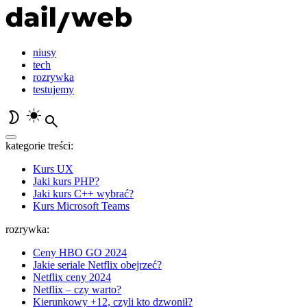
niusy
tech
rozrywka
testujemy
kategorie treści:
Kurs UX
Jaki kurs PHP?
Jaki kurs C++ wybrać?
Kurs Microsoft Teams
rozrywka:
Ceny HBO GO 2024
Jakie seriale Netflix obejrzeć?
Netflix ceny 2024
Netflix – czy warto?
Kierunkowy +12, czyli kto dzwonił?