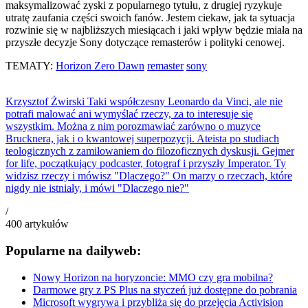
maksymalizować zyski z popularnego tytułu, z drugiej ryzykuje
utratę zaufania części swoich fanów. Jestem ciekaw, jak ta sytuacja
rozwinie się w najbliższych miesiącach i jaki wpływ będzie miała na
przyszłe decyzje Sony dotyczące remasterów i polityki cenowej.
TEMATY:
Horizon Zero Dawn
remaster
sony
Krzysztof Żwirski
Taki współczesny Leonardo da Vinci, ale nie
potrafi malować ani wymyślać rzeczy, za to interesuje się
wszystkim. Można z nim porozmawiać zarówno o muzyce
Brucknera, jak i o kwantowej superpozycji. Ateista po studiach
teologicznych z zamiłowaniem do filozoficznych dyskusji. Gejmer
for life, początkujący podcaster, fotograf i przyszły Imperator. Ty
widzisz rzeczy i mówisz "Dlaczego?" On marzy o rzeczach, które
nigdy nie istniały, i mówi "Dlaczego nie?"
/
400
artykułów
Popularne na dailyweb:
Nowy Horizon na horyzoncie: MMO czy gra mobilna?
Darmowe gry z PS Plus na styczeń już dostępne do pobrania
Microsoft wygrywa i przybliża się do przejęcia Activision