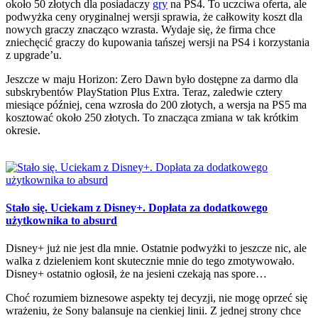
około 50 złotych dla posiadaczy
gry
na PS4. To uczciwa oferta, ale
podwyżka ceny oryginalnej wersji sprawia, że całkowity koszt dla
nowych graczy znacząco wzrasta. Wydaje się, że firma chce
zniechęcić graczy do kupowania tańszej wersji na PS4 i korzystania
z upgrade’u.
Jeszcze w maju Horizon: Zero Dawn było dostępne za darmo dla
subskrybentów PlayStation Plus Extra. Teraz, zaledwie cztery
miesiące później, cena wzrosła do 200 złotych, a wersja na PS5 ma
kosztować około 250 złotych. To znacząca zmiana w tak krótkim
okresie.
Stało się. Uciekam z Disney+. Dopłata za dodatkowego
użytkownika to absurd
Disney+ już nie jest dla mnie. Ostatnie podwyżki to jeszcze nic, ale
walka z dzieleniem kont skutecznie mnie do tego zmotywowało.
Disney+ ostatnio ogłosił, że na jesieni czekają nas spore…
Choć rozumiem biznesowe aspekty tej decyzji, nie mogę oprzeć się
wrażeniu, że Sony balansuje na cienkiej linii. Z jednej strony chce