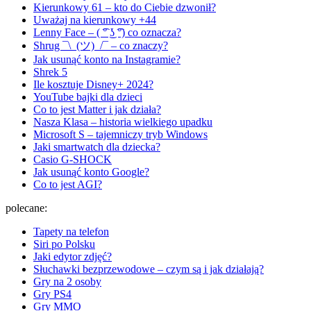
Kierunkowy 61 – kto do Ciebie dzwonił?
Uważaj na kierunkowy +44
Lenny Face – ( ͡° ͜ʖ ͡°) co oznacza?
Shrug ¯\_(ツ)_/¯ – co znaczy?
Jak usunąć konto na Instagramie?
Shrek 5
Ile kosztuje Disney+ 2024?
YouTube bajki dla dzieci
Co to jest Matter i jak działa?
Nasza Klasa – historia wielkiego upadku
Microsoft S – tajemniczy tryb Windows
Jaki smartwatch dla dziecka?
Casio G-SHOCK
Jak usunąć konto Google?
Co to jest AGI?
polecane:
Tapety na telefon
Siri po Polsku
Jaki edytor zdjęć?
Słuchawki bezprzewodowe – czym są i jak działają?
Gry na 2 osoby
Gry PS4
Gry MMO