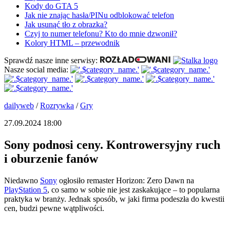
Kody do GTA 5
Jak nie znając hasła/PINu odblokować telefon
Jak usunąć tło z obrazka?
Czyj to numer telefonu? Kto do mnie dzwonił?
Kolory HTML – przewodnik
Sprawdź nasze inne serwisy:
Nasze social media:
dailyweb
/
Rozrywka
/
Gry
27.09.2024 18:00
Sony podnosi ceny. Kontrowersyjny ruch
i oburzenie fanów
Niedawno
Sony
ogłosiło remaster Horizon: Zero Dawn na
PlayStation 5
, co samo w sobie nie jest zaskakujące – to popularna
praktyka w branży. Jednak sposób, w jaki firma podeszła do kwestii
cen, budzi pewne wątpliwości.