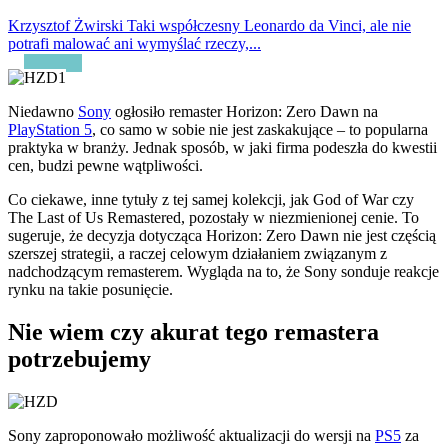
Krzysztof Żwirski
Taki współczesny Leonardo da Vinci, ale nie
potrafi malować ani wymyślać rzeczy,...
Niedawno
Sony
ogłosiło remaster Horizon: Zero Dawn na
PlayStation 5
, co samo w sobie nie jest zaskakujące – to popularna
praktyka w branży. Jednak sposób, w jaki firma podeszła do kwestii
cen, budzi pewne wątpliwości.
Co ciekawe, inne tytuły z tej samej kolekcji, jak God of War czy
The Last of Us Remastered, pozostały w niezmienionej cenie. To
sugeruje, że decyzja dotycząca Horizon: Zero Dawn nie jest częścią
szerszej strategii, a raczej celowym działaniem związanym z
nadchodzącym remasterem. Wygląda na to, że Sony sonduje reakcje
rynku na takie posunięcie.
Nie wiem czy akurat tego remastera
potrzebujemy
Sony zaproponowało możliwość aktualizacji do wersji na
PS5
za