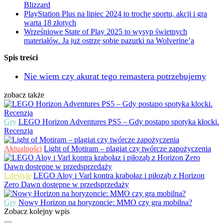
Blizzard
PlayStation Plus na lipiec 2024 to trochę sportu, akcji i gra
warta 18 złotych
Wrześniowe State of Play 2025 to wysyp świetnych
materiałów. Ja już ostrzę sobie pazurki na Wolverine’a
Spis treści
Nie wiem czy akurat tego remastera potrzebujemy
zobacz także
Gry
LEGO Horizon Adventures PS5 – Gdy postapo spotyka klocki.
Recenzja
Aktualności
Light of Motiram – plagiat czy twórcze zapożyczenia
Lifestyle
LEGO Aloy i Varl kontra krabołaz i piłoząb z Horizon
Zero Dawn dostępne w przedsprzedaży
Gry
Nowy Horizon na horyzoncie: MMO czy gra mobilna?
Zobacz kolejny wpis