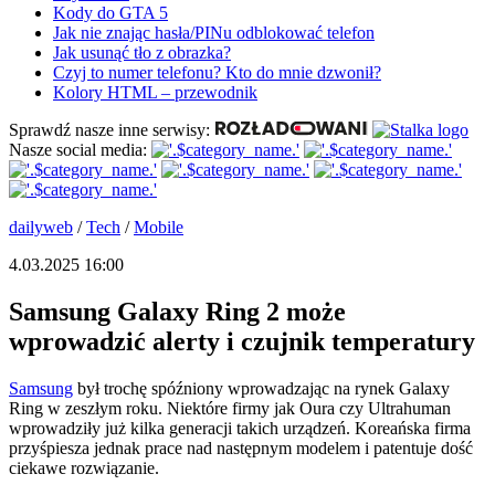
Kody do GTA 5
Jak nie znając hasła/PINu odblokować telefon
Jak usunąć tło z obrazka?
Czyj to numer telefonu? Kto do mnie dzwonił?
Kolory HTML – przewodnik
Sprawdź nasze inne serwisy:
Nasze social media:
dailyweb
/
Tech
/
Mobile
4.03.2025 16:00
Samsung Galaxy Ring 2 może
wprowadzić alerty i czujnik temperatury
Samsung
był trochę spóźniony wprowadzając na rynek Galaxy
Ring w zeszłym roku. Niektóre firmy jak Oura czy Ultrahuman
wprowadziły już kilka generacji takich urządzeń. Koreańska firma
przyśpiesza jednak prace nad następnym modelem i patentuje dość
ciekawe rozwiązanie.