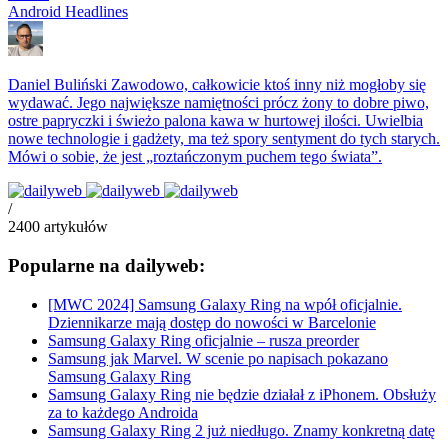
Android Headlines
Daniel Buliński
Zawodowo, całkowicie ktoś inny niż mogłoby się
wydawać. Jego największe namiętności prócz żony to dobre piwo,
ostre papryczki i świeżo palona kawa w hurtowej ilości. Uwielbia
nowe technologie i gadżety, ma też spory sentyment do tych starych.
Mówi o sobie, że jest „roztańczonym puchem tego świata”.
/
2400
artykułów
Popularne na dailyweb:
[MWC 2024] Samsung Galaxy Ring na wpół oficjalnie.
Dziennikarze mają dostęp do nowości w Barcelonie
Samsung Galaxy Ring oficjalnie – rusza preorder
Samsung jak Marvel. W scenie po napisach pokazano
Samsung Galaxy Ring
Samsung Galaxy Ring nie będzie działał z iPhonem. Obsłuży
za to każdego Androida
Samsung Galaxy Ring 2 już niedługo. Znamy konkretną datę