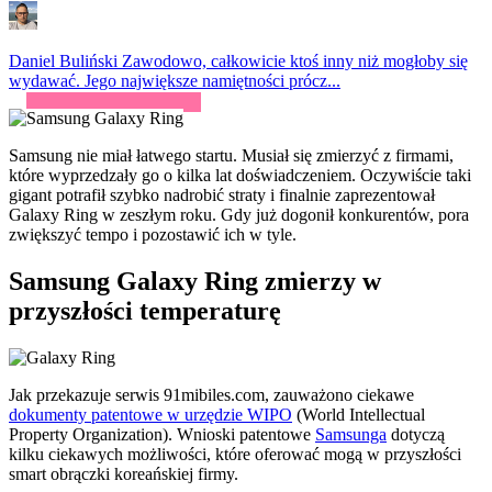
Daniel Buliński
Zawodowo, całkowicie ktoś inny niż mogłoby się
wydawać. Jego największe namiętności prócz...
Samsung nie miał łatwego startu. Musiał się zmierzyć z firmami,
które wyprzedzały go o kilka lat doświadczeniem. Oczywiście taki
gigant potrafił szybko nadrobić straty i finalnie zaprezentował
Galaxy Ring w zeszłym roku. Gdy już dogonił konkurentów, pora
zwiększyć tempo i pozostawić ich w tyle.
Samsung Galaxy Ring zmierzy w
przyszłości temperaturę
Jak przekazuje serwis 91mibiles.com, zauważono ciekawe
dokumenty patentowe w urzędzie WIPO
(World Intellectual
Property Organization). Wnioski patentowe
Samsunga
dotyczą
kilku ciekawych możliwości, które oferować mogą w przyszłości
smart obrączki koreańskiej firmy.