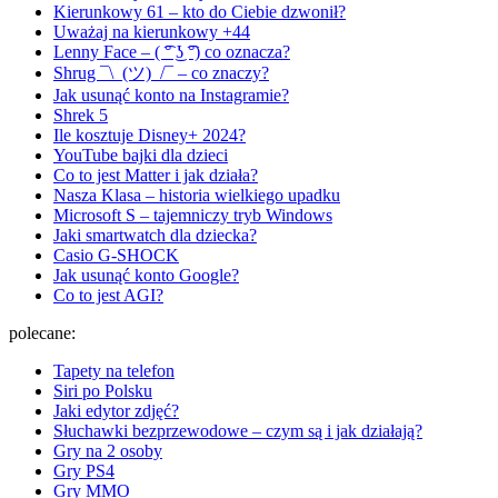
Kierunkowy 61 – kto do Ciebie dzwonił?
Uważaj na kierunkowy +44
Lenny Face – ( ͡° ͜ʖ ͡°) co oznacza?
Shrug ¯\_(ツ)_/¯ – co znaczy?
Jak usunąć konto na Instagramie?
Shrek 5
Ile kosztuje Disney+ 2024?
YouTube bajki dla dzieci
Co to jest Matter i jak działa?
Nasza Klasa – historia wielkiego upadku
Microsoft S – tajemniczy tryb Windows
Jaki smartwatch dla dziecka?
Casio G-SHOCK
Jak usunąć konto Google?
Co to jest AGI?
polecane:
Tapety na telefon
Siri po Polsku
Jaki edytor zdjęć?
Słuchawki bezprzewodowe – czym są i jak działają?
Gry na 2 osoby
Gry PS4
Gry MMO