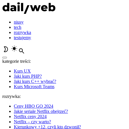
niusy
tech
rozrywka
testujemy
kategorie treści:
Kurs UX
Jaki kurs PHP?
Jaki kurs C++ wybrać?
Kurs Microsoft Teams
rozrywka:
Ceny HBO GO 2024
Jakie seriale Netflix obejrzeć?
Netflix ceny 2024
Netflix – czy warto?
Kierunkowy +12, czyli kto dzwonił?