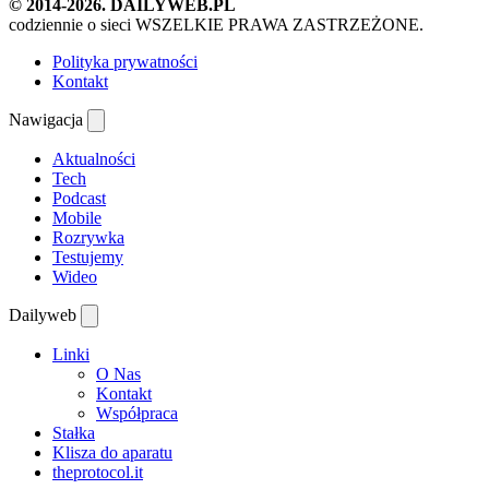
© 2014-2026. DAILYWEB.PL
codziennie o sieci
WSZELKIE PRAWA ZASTRZEŻONE.
Polityka prywatności
Kontakt
Nawigacja
Aktualności
Tech
Podcast
Mobile
Rozrywka
Testujemy
Wideo
Dailyweb
Linki
O Nas
Kontakt
Współpraca
Stałka
Klisza do aparatu
theprotocol.it