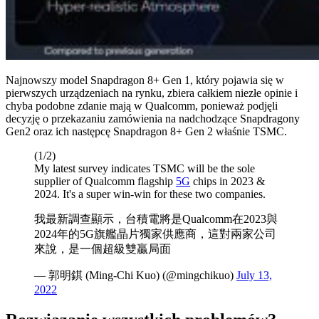
Najnowszy model Snapdragon 8+ Gen 1, który pojawia się w
pierwszych urządzeniach na rynku, zbiera całkiem niezłe opinie i
chyba podobne zdanie mają w Qualcomm, ponieważ podjęli
decyzję o przekazaniu zamówienia na nadchodzące Snapdragony
Gen2 oraz ich następcę Snapdragon 8+ Gen 2 właśnie TSMC.
(1/2)
My latest survey indicates TSMC will be the sole
supplier of Qualcomm flagship
5G
chips in 2023 &
2024. It's a super win-win for these two companies.
我最新調查顯示，台積電將是Qualcomm在2023與
2024年的5G旗艦晶片獨家供應商，這對兩家公司
來說，是一個超級雙贏局面
— 郭明錤 (Ming-Chi Kuo) (@mingchikuo)
July 13,
2022