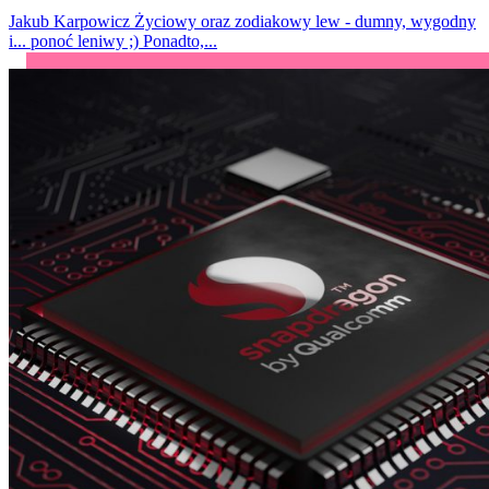
Jakub Karpowicz
Życiowy oraz zodiakowy lew - dumny, wygodny
i... ponoć leniwy ;) Ponadto,...