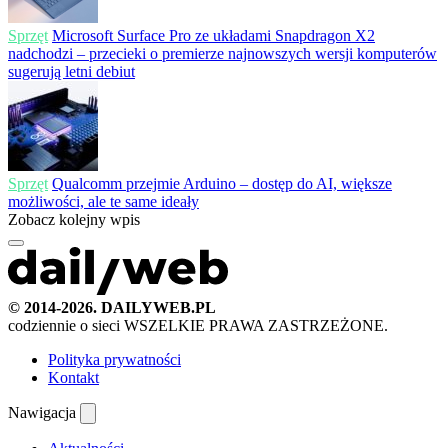
Sprzęt
Microsoft Surface Pro ze układami Snapdragon X2
nadchodzi – przecieki o premierze najnowszych wersji komputerów
sugerują letni debiut
Sprzęt
Qualcomm przejmie Arduino – dostęp do AI, większe
możliwości, ale te same ideały
Zobacz kolejny wpis
© 2014-2026. DAILYWEB.PL
codziennie o sieci
WSZELKIE PRAWA ZASTRZEŻONE.
Polityka prywatności
Kontakt
Nawigacja