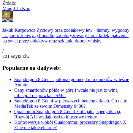
Źródło:
Ming-Chi Kuo
Jakub Karpowicz
Życiowy oraz zodiakowy lew - dumny, wygodny
i... ponoć leniwy ;) Ponadto, zmotoryzowany fan 2 kółek, patrzenia
na świat przez obiektyw oraz szklanki dobrej whisky.
/
201
artykułów
Popularne na dailyweb:
Snapdragon 8 Gen 1 pokonał granicę 1mln punktów w teście
Antutu
Ceny smartfonów pójdą w górę i wcale nie jest to winą
inflacji. To sprawka TSMC
Snapdragon 8 Gen 4 w pierwszych benchmarkach. Co na to
MediaTek ze swoim Dimensity 9400?
Qualcomm Snapdragon 8 Gen 3 z oficjalną specyfikacją.
Rozwój AI i wydajności to kluczowe trendy
Kontrowersje wokół Qualcommu: procesory Snapdragon X
Elite nie takie elitarne?