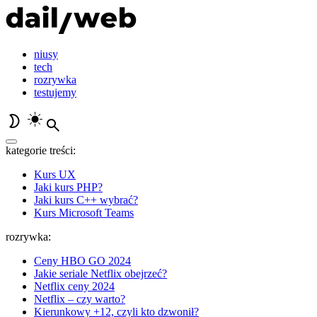
niusy
tech
rozrywka
testujemy
kategorie treści:
Kurs UX
Jaki kurs PHP?
Jaki kurs C++ wybrać?
Kurs Microsoft Teams
rozrywka:
Ceny HBO GO 2024
Jakie seriale Netflix obejrzeć?
Netflix ceny 2024
Netflix – czy warto?
Kierunkowy +12, czyli kto dzwonił?