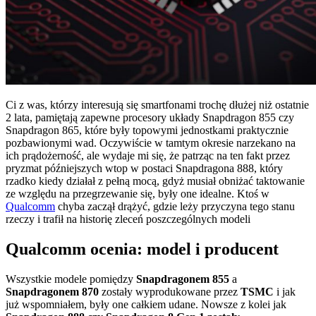
Ci z was, którzy interesują się smartfonami trochę dłużej niż ostatnie
2 lata, pamiętają zapewne procesory układy Snapdragon 855 czy
Snapdragon 865, które były topowymi jednostkami praktycznie
pozbawionymi wad. Oczywiście w tamtym okresie narzekano na
ich prądożerność, ale wydaje mi się, że patrząc na ten fakt przez
pryzmat późniejszych wtop w postaci Snapdragona 888, który
rzadko kiedy działał z pełną mocą, gdyż musiał obniżać taktowanie
ze względu na przegrzewanie się, były one idealne. Ktoś w
Qualcomm
chyba zaczął drążyć, gdzie leży przyczyna tego stanu
rzeczy i trafił na historię zleceń poszczególnych modeli
Qualcomm ocenia: model i producent
Wszystkie modele pomiędzy
Snapdragonem 855
a
Snapdragonem 870
zostały wyprodukowane przez
TSMC
i jak
już wspomniałem, były one całkiem udane. Nowsze z kolei jak