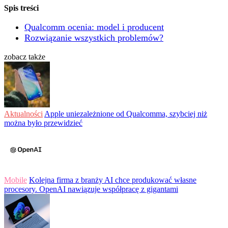
Spis treści
Qualcomm ocenia: model i producent
Rozwiązanie wszystkich problemów?
zobacz także
Aktualności
Apple uniezależnione od Qualcomma, szybciej niż
można było przewidzieć
Mobile
Kolejna firma z branży AI chce produkować własne
procesory. OpenAI nawiązuje współpracę z gigantami