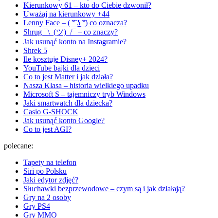
Kierunkowy 61 – kto do Ciebie dzwonił?
Uważaj na kierunkowy +44
Lenny Face – ( ͡° ͜ʖ ͡°) co oznacza?
Shrug ¯\_(ツ)_/¯ – co znaczy?
Jak usunąć konto na Instagramie?
Shrek 5
Ile kosztuje Disney+ 2024?
YouTube bajki dla dzieci
Co to jest Matter i jak działa?
Nasza Klasa – historia wielkiego upadku
Microsoft S – tajemniczy tryb Windows
Jaki smartwatch dla dziecka?
Casio G-SHOCK
Jak usunąć konto Google?
Co to jest AGI?
polecane:
Tapety na telefon
Siri po Polsku
Jaki edytor zdjęć?
Słuchawki bezprzewodowe – czym są i jak działają?
Gry na 2 osoby
Gry PS4
Gry MMO