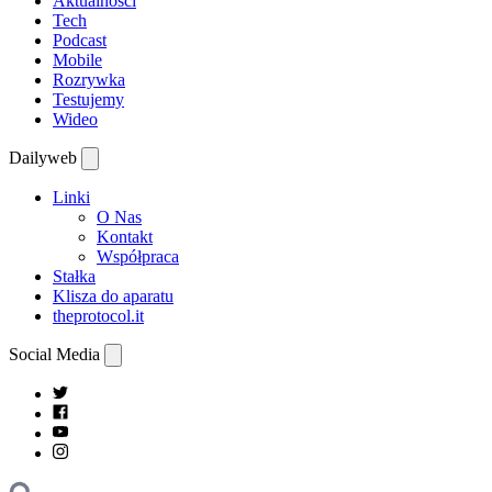
Aktualności
Tech
Podcast
Mobile
Rozrywka
Testujemy
Wideo
Dailyweb
Linki
O Nas
Kontakt
Współpraca
Stałka
Klisza do aparatu
theprotocol.it
Social Media