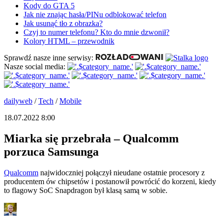
Kody do GTA 5
Jak nie znając hasła/PINu odblokować telefon
Jak usunąć tło z obrazka?
Czyj to numer telefonu? Kto do mnie dzwonił?
Kolory HTML – przewodnik
Sprawdź nasze inne serwisy:
Nasze social media:
dailyweb
/
Tech
/
Mobile
18.07.2022 8:00
Miarka się przebrała – Qualcomm
porzuca Samsunga
Qualcomm
najwidoczniej połączył nieudane ostatnie procesory z
producentem ów chipsetów i postanowił powrócić do korzeni, kiedy
to flagowy SoC Snapdragon był klasą samą w sobie.