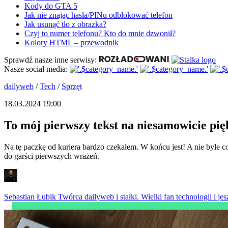
Kody do GTA 5
Jak nie znając hasła/PINu odblokować telefon
Jak usunąć tło z obrazka?
Czyj to numer telefonu? Kto do mnie dzwonił?
Kolory HTML – przewodnik
Sprawdź nasze inne serwisy:
Nasze social media:
dailyweb
/
Tech
/
Sprzęt
18.03.2024 19:00
To mój pierwszy tekst na niesamowicie pi
Na tę paczkę od kuriera bardzo czekałem. W końcu jest! A nie byle c
do garści pierwszych wrażeń.
Sebastian Łubik
Twórca dailyweb i stałki. Wielki fan technologii i jesz