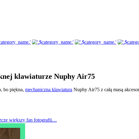
ęknej klawiaturze Nuphy Air75
o, bo piękna,
mechaniczna klawiatura
Nuphy Air75 z całą masą akcesori
cze większy fan fotografii....