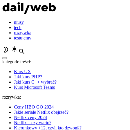
niusy
tech
rozrywka
testujemy
kategorie treści:
Kurs UX
Jaki kurs PHP?
Jaki kurs C++ wybrać?
Kurs Microsoft Teams
rozrywka:
Ceny HBO GO 2024
Jakie seriale Netflix obejrzeć?
Netflix ceny 2024
Netflix – czy warto?
Kierunkowy +12, czyli kto dzwonił?