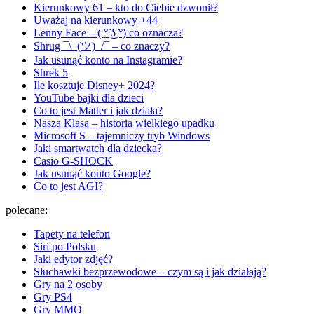
Kierunkowy 61 – kto do Ciebie dzwonił?
Uważaj na kierunkowy +44
Lenny Face – ( ͡° ͜ʖ ͡°) co oznacza?
Shrug ¯\_(ツ)_/¯ – co znaczy?
Jak usunąć konto na Instagramie?
Shrek 5
Ile kosztuje Disney+ 2024?
YouTube bajki dla dzieci
Co to jest Matter i jak działa?
Nasza Klasa – historia wielkiego upadku
Microsoft S – tajemniczy tryb Windows
Jaki smartwatch dla dziecka?
Casio G-SHOCK
Jak usunąć konto Google?
Co to jest AGI?
polecane:
Tapety na telefon
Siri po Polsku
Jaki edytor zdjęć?
Słuchawki bezprzewodowe – czym są i jak działają?
Gry na 2 osoby
Gry PS4
Gry MMO