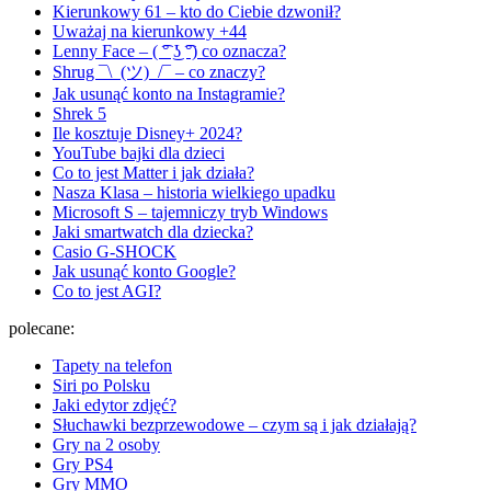
Kierunkowy 61 – kto do Ciebie dzwonił?
Uważaj na kierunkowy +44
Lenny Face – ( ͡° ͜ʖ ͡°) co oznacza?
Shrug ¯\_(ツ)_/¯ – co znaczy?
Jak usunąć konto na Instagramie?
Shrek 5
Ile kosztuje Disney+ 2024?
YouTube bajki dla dzieci
Co to jest Matter i jak działa?
Nasza Klasa – historia wielkiego upadku
Microsoft S – tajemniczy tryb Windows
Jaki smartwatch dla dziecka?
Casio G-SHOCK
Jak usunąć konto Google?
Co to jest AGI?
polecane:
Tapety na telefon
Siri po Polsku
Jaki edytor zdjęć?
Słuchawki bezprzewodowe – czym są i jak działają?
Gry na 2 osoby
Gry PS4
Gry MMO