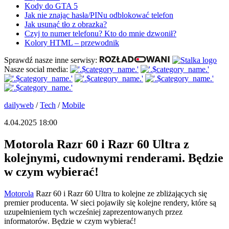
Kody do GTA 5
Jak nie znając hasła/PINu odblokować telefon
Jak usunąć tło z obrazka?
Czyj to numer telefonu? Kto do mnie dzwonił?
Kolory HTML – przewodnik
Sprawdź nasze inne serwisy:
Nasze social media:
dailyweb
/
Tech
/
Mobile
4.04.2025 18:00
Motorola Razr 60 i Razr 60 Ultra z
kolejnymi, cudownymi renderami. Będzie
w czym wybierać!
Motorola
Razr 60 i Razr 60 Ultra to kolejne ze zbliżających się
premier producenta. W sieci pojawiły się kolejne rendery, które są
uzupełnieniem tych wcześniej zaprezentowanych przez
informatorów. Będzie w czym wybierać!