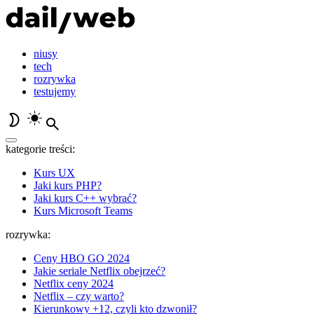
niusy
tech
rozrywka
testujemy
kategorie treści:
Kurs UX
Jaki kurs PHP?
Jaki kurs C++ wybrać?
Kurs Microsoft Teams
rozrywka:
Ceny HBO GO 2024
Jakie seriale Netflix obejrzeć?
Netflix ceny 2024
Netflix – czy warto?
Kierunkowy +12, czyli kto dzwonił?