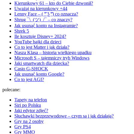
Kierunkowy 61 – kto do Ciebie dzwonił?
Uważaj na kierunkowy +44
Lenny Face – ( ͡° ͜ʖ ͡°) co oznacza?
Shrug ¯\_(ツ)_/¯ – co znaczy?
Jak usunąć konto na Instagramie?
Shrek 5
Ile kosztuje Disney+ 2024?
YouTube bajki dla dzieci
Co to jest Matter i jak działa?
Nasza Klasa – historia wielkiego upadku
Microsoft S – tajemniczy tryb Windows
Jaki smartwatch dla dziecka?
Casio G-SHOCK
Jak usunąć konto Google?
Co to jest AGI?
polecane:
Tapety na telefon
Siri po Polsku
Jaki edytor zdjęć?
Słuchawki bezprzewodowe – czym są i jak działają?
Gry na 2 osoby
Gry PS4
Gry MMO