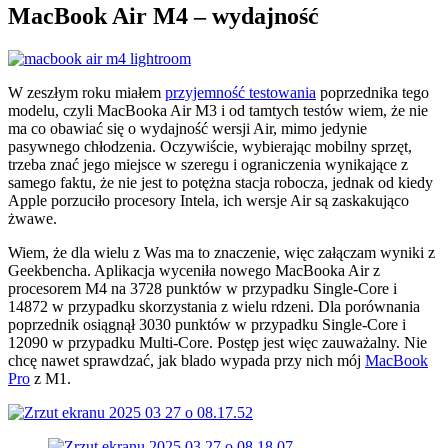
MacBook Air M4 – wydajność
W zeszłym roku miałem
przyjemność testowania
poprzednika tego
modelu, czyli MacBooka Air M3 i od tamtych testów wiem, że nie
ma co obawiać się o wydajność wersji Air, mimo jedynie
pasywnego chłodzenia. Oczywiście, wybierając mobilny sprzęt,
trzeba znać jego miejsce w szeregu i ograniczenia wynikające z
samego faktu, że nie jest to potężna stacja robocza, jednak od kiedy
Apple porzuciło procesory Intela, ich wersje Air są zaskakująco
żwawe.
Wiem, że dla wielu z Was ma to znaczenie, więc załączam wyniki z
Geekbencha. Aplikacja wyceniła nowego MacBooka Air z
procesorem M4 na 3728 punktów w przypadku Single-Core i
14872 w przypadku skorzystania z wielu rdzeni. Dla porównania
poprzednik osiągnął 3030 punktów w przypadku Single-Core i
12090 w przypadku Multi-Core. Postęp jest więc zauważalny. Nie
chcę nawet sprawdzać, jak blado wypada przy nich mój
MacBook
Pro
z M1.