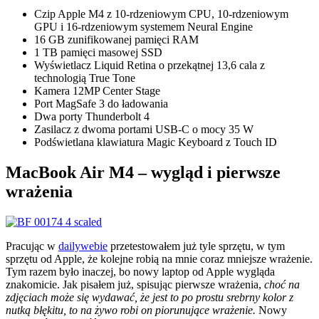
Czip Apple M4 z 10‑rdzeniowym CPU, 10‑rdzeniowym
GPU i 16‑rdzeniowym systemem Neural Engine
16 GB zunifikowanej pamięci RAM
1 TB pamięci masowej SSD
Wyświetlacz Liquid Retina o przekątnej 13,6 cala z
technologią True Tone
Kamera 12MP Center Stage
Port MagSafe 3 do ładowania
Dwa porty Thunderbolt 4
Zasilacz z dwoma portami USB-C o mocy 35 W
Podświetlana klawiatura Magic Keyboard z Touch ID
MacBook Air M4 – wygląd i pierwsze
wrażenia
Pracując w
dailywebie
przetestowałem już tyle sprzętu, w tym
sprzętu od Apple, że kolejne robią na mnie coraz mniejsze wrażenie.
Tym razem było inaczej, bo nowy laptop od Apple wygląda
znakomicie. Jak pisałem już, spisując pierwsze wrażenia,
choć na
zdjęciach może się wydawać, że jest to po prostu srebrny kolor z
nutką błękitu, to na żywo robi on piorunujące wrażenie.
Nowy