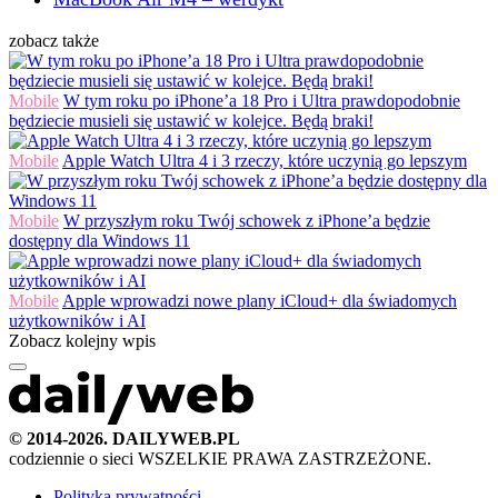
zobacz także
Mobile
W tym roku po iPhone’a 18 Pro i Ultra prawdopodobnie
będziecie musieli się ustawić w kolejce. Będą braki!
Mobile
Apple Watch Ultra 4 i 3 rzeczy, które uczynią go lepszym
Mobile
W przyszłym roku Twój schowek z iPhone’a będzie
dostępny dla Windows 11
Mobile
Apple wprowadzi nowe plany iCloud+ dla świadomych
użytkowników i AI
Zobacz kolejny wpis
© 2014-2026. DAILYWEB.PL
codziennie o sieci
WSZELKIE PRAWA ZASTRZEŻONE.
Polityka prywatności