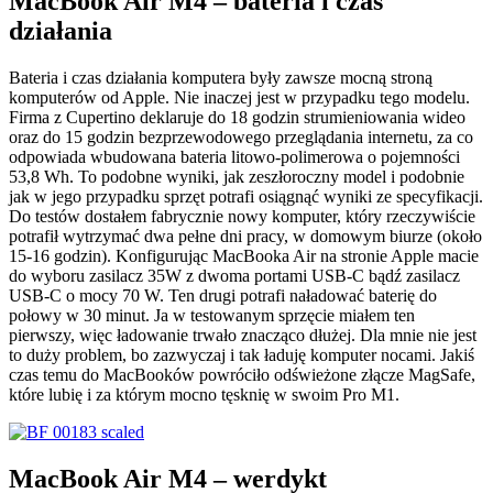
MacBook Air M4 – bateria i czas
działania
Bateria i czas działania komputera były zawsze mocną stroną
komputerów od Apple. Nie inaczej jest w przypadku tego modelu.
Firma z Cupertino deklaruje do 18 godzin strumieniowania wideo
oraz do 15 godzin bezprzewodowego przeglądania internetu, za co
odpowiada wbud­owana bateria litowo-polimerowa o pojemności
53,8 Wh. To podobne wyniki, jak zeszłoroczny model i podobnie
jak w jego przypadku sprzęt potrafi osiągnąć wyniki ze specyfikacji.
Do testów dostałem fabrycznie nowy komputer, który rzeczywiście
potrafił wytrzymać dwa pełne dni pracy, w domowym biurze (około
15-16 godzin). Konfigurując MacBooka Air na stronie Apple macie
do wyboru zasilacz 35W z dwoma portami USB-C bądź zasilacz
USB-C o mocy 70 W. Ten drugi potrafi naładować baterię do
połowy w 30 minut. Ja w testowanym sprzęcie miałem ten
pierwszy, więc ładowanie trwało znacząco dłużej. Dla mnie nie jest
to duży problem, bo zazwyczaj i tak ładuję komputer nocami. Jakiś
czas temu do MacBooków powróciło odświeżone złącze MagSafe,
które lubię i za którym mocno tęsknię w swoim Pro M1.
MacBook Air M4 – werdykt