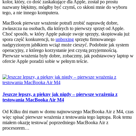
kolor, który, co dość zaskakujące dla Apple, został po prostu
nazwany błękitny, mógłby być czymś, co skłoni mnie do wyboru
tego, a nie innego komputera.
MacBook pierwsze wrażenie potrafi zrobić naprawdę dobre,
zwłaszcza na osobach, dla których to pierwszy sprzęt od Apple.
Choć sposób, w który Apple pakuje swoje sprzęty, skopiowała już
spora część konkurencji, to
unboxing
sprzętu firmowanego
nadgryzionym jabłkiem wciąż może cieszyć. Podobnie jak system
operacyjny, z którego korzystanie jest czystą przyjemnością.
Pierwsze wrażenia były dobre, zobaczmy, jak podstawowy laptop w
ofercie Apple poradzi sobie w pełnym teście.
Jeszcze lepszy, a piękny jak nigdy – pierwsze wrażenia z
testowania MacBooka Air M4
Od Kilku dni mam w domu najnowszego MacBooka Air z M4, czas
więc spisać pierwsze wrażenia z testowania tego laptopa. Rok temu
miałem okazję testować poprzedniego MacBooka Air z
procesorem…