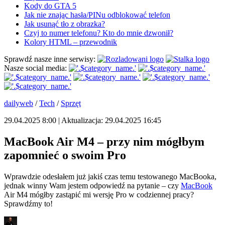
Kody do GTA 5
Jak nie znając hasła/PINu odblokować telefon
Jak usunąć tło z obrazka?
Czyj to numer telefonu? Kto do mnie dzwonił?
Kolory HTML – przewodnik
Sprawdź nasze inne serwisy:
Nasze social media:
dailyweb
/
Tech
/
Sprzęt
29.04.2025 8:00 | Aktualizacja: 29.04.2025 16:45
MacBook Air M4 – przy nim mógłbym
zapomnieć o swoim Pro
Wprawdzie odesłałem już jakiś czas temu testowanego MacBooka,
jednak winny Wam jestem odpowiedź na pytanie – czy
MacBook
Air M4 mógłby zastąpić mi wersję Pro w codziennej pracy?
Sprawdźmy to!