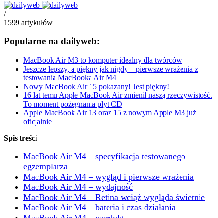
/
1599
artykułów
Popularne na dailyweb:
MacBook Air M3 to komputer idealny dla twórców
Jeszcze lepszy, a piękny jak nigdy – pierwsze wrażenia z
testowania MacBooka Air M4
Nowy MacBook Air 15 pokazany! Jest piękny!
16 lat temu Apple MacBook Air zmienił naszą rzeczywistość.
To moment pożegnania płyt CD
Apple MacBook Air 13 oraz 15 z nowym Apple M3 już
oficjalnie
Spis treści
MacBook Air M4 – specyfikacja testowanego
egzemplarza
MacBook Air M4 – wygląd i pierwsze wrażenia
MacBook Air M4 – wydajność
MacBook Air M4 – Retina wciąż wygląda świetnie
MacBook Air M4 – bateria i czas działania
MacBook Air M4 – werdykt