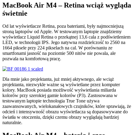
MacBook Air M4 – Retina wciąż wygląda
świetnie
Od lat wyświetlacze Retina, poza bateriami, były najmocniejszą
stroną laptopów od Apple. W testowanym laptopie znajdziemy
wyświetlacz Liquid Retina o przekątnej 13,6 cala z podświetleniem
LED, w technologii IPS. Jego natywna rozdzielczość to 2560 na
1664 piksele przy 224 pikselach na cal. W porównaniu ze
smartfonami jasność na poziomie 500 nitów nie powala, ale
pozwala na komfortową pracę.
Dla mnie jako projektanta, już mniej aktywnego, ale wciąż
projektanta, niezwykle ważne są wyświetlane przez komputer
kolory. MacBook posiada możliwość wyświetlania miliarda
kolorów przy szerokiej gamie kolorów (P3). Zastosowana w
testowanym laptopie technologia True Tone używa
zaawansowanych, wielokanałowych czujników, które sprawiają, że
odcień i intensywność obrazu wyświetlacza są dopasowywane do
światła w otoczeniu, dzięki czemu obrazy wyglądają bardziej
naturalnie.