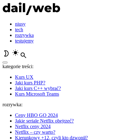
niusy
tech
rozrywka
testujemy
kategorie treści:
Kurs UX
Jaki kurs PHP?
Jaki kurs C++ wybrać?
Kurs Microsoft Teams
rozrywka:
Ceny HBO GO 2024
Jakie seriale Netflix obejrzeć?
Netflix ceny 2024
Netflix – czy warto?
Kierunkowy +12, czyli kto dzwonił?