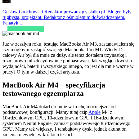
Gustaw Grochowski
Redaktor prowadzący stałka.pl. Bloger, były
rugbysta, projektant. Redaktor z ośmioletnim doświadczeniem.
Fanatyk...
Już w zeszłym roku, testując MacBooka Air M3, zastanawiałem się,
czy mógłbym zastąpić swojego Macbooka Pro M1. Wtedy 15-
calowy Air był dla mnie za duży, ale teraz dostałem trzynastkę i
rozmiarowo mi zdecydowanie podpasowała. Jak wygląda kwestia
wydajności, baterii i wszystkiego innego, co jest dla mnie ważne w
pracy? O tym w dalszej części artykułu.
MacBook Air M4 – specyfikacja
testowanego egzemplarza
MacBook Air M4 dotarł do mnie w trochę mocniejszej od
podstawowej konfiguracji. Mamy tutaj czip
Apple
M4 z
10‑rdzeniowym CPU, 10‑rdzeniowym GPU i 16‑rdzeniowym
systemem Neural Engine, zamiast podstawowego 8-rdzeniowego
GPU. Mamy też większy, 1 terabajtowy dysk, jednak akurat on
zmienia niewiele, w krótkich testach.