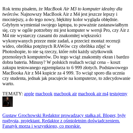
Rok temu pisałem, że
MacBook Air M3 to komputer idealny dla
twórców.
Najnowszy MacBook Air z M4 jest jeszcze lepszy i
mocniejszy, a do tego nowy, błękitny kolor wygląda obłędnie.
Gdybym wymieniał swojego laptopa, to poważnie zastanawiałbym
się, czy w ogóle potrzebny mi jest komputer w wersji Pro, czy Air z
M4 nie wystarczy czasami do znakomitej większości
wykonywanych przeze mnie zadań, a przecież montaż recenzji
wideo, obróbka potężnych RAWów czy obróbka zdjęć w
Photoshopie, to nie są rzeczy, które robi każdy użytkownik
przenośnych komputerów. Do tego wciąż znakomity ekran i bardzo
dobra bateria. Minusy? W polskich realiach wciąż cena – koszt
zakupu testowanego egzemplarza to 6 999 złotych. Podstawowego
MacBooka Air z M4 kupicie za 4 999. To wciąż sporo dla ucznia
czy studenta, jednak jak pracujecie na komputerze, to zdecydowanie
warto.
TEMATY:
apple
macbook
macbook air
macbook air m4
testujemy
Gustaw Grochowski
Redaktor prowadzący stałka.pl. Bloger, były
rugbysta, projektant. Redaktor z ośmioletnim doświadczeniem.
Fanatyk morza i wszystkiego, co morskie.