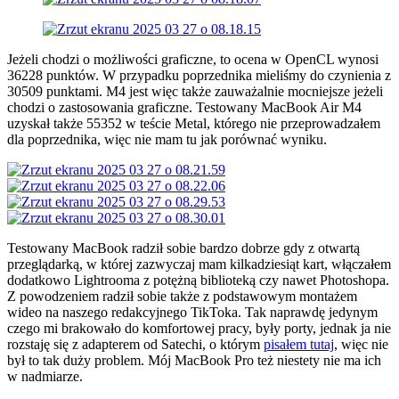
Jeżeli chodzi o możliwości graficzne, to ocena w OpenCL wynosi
36228 punktów. W przypadku poprzednika mieliśmy do czynienia z
30509 punktami. M4 jest więc także zauważalnie mocniejsze jeżeli
chodzi o zastosowania graficzne. Testowany MacBook Air M4
uzyskał także 55352 w teście Metal, którego nie przeprowadzałem
dla poprzednika, więc nie mam tu jak porównać wyniku.
Testowany MacBook radził sobie bardzo dobrze gdy z otwartą
przeglądarką, w której zazwyczaj mam kilkadziesiąt kart, włączałem
dodatkowo Lightrooma z potężną biblioteką czy nawet Photoshopa.
Z powodzeniem radził sobie także z podstawowym montażem
wideo na naszego redakcyjnego TikToka. Tak naprawdę jedynym
czego mi brakowało do komfortowej pracy, były porty, jednak ja nie
rozstaję się z adapterem od Satechi, o którym
pisałem tutaj
, więc nie
był to tak duży problem. Mój MacBook Pro też niestety nie ma ich
w nadmiarze.