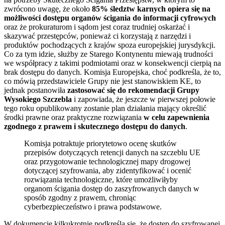
zwrócono uwagę, że około
85% śledztw karnych opiera się na
możliwości dostępu organów ścigania do informacji cyfrowych
oraz że prokuraturom i sądom jest coraz trudniej oskarżać i
skazywać przestępców, ponieważ ci korzystają z narzędzi i
produktów pochodzących z krajów spoza europejskiej jurysdykcji.
Co za tym idzie, służby ze Starego Kontynentu miewają trudności
we współpracy z takimi podmiotami oraz w konsekwencji cierpią na
brak dostępu do danych. Komisja Europejska, choć podkreśla, że to,
co mówią przedstawiciele Grupy nie jest stanowiskiem KE, to
jednak postanowiła
zastosować się do rekomendacji Grupy
Wysokiego Szczebla
i zapowiada, że jeszcze w pierwszej połowie
tego roku opublikowany zostanie plan działania mający określić
środki prawne oraz praktyczne rozwiązania
w celu zapewnienia
zgodnego z prawem i skutecznego dostępu do danych
.
Komisja potraktuje priorytetowo ocenę skutków
przepisów dotyczących retencji danych na szczeblu UE
oraz przygotowanie technologicznej mapy drogowej
dotyczącej szyfrowania, aby zidentyfikować i ocenić
rozwiązania technologiczne, które umożliwiłyby
organom ścigania dostęp do zaszyfrowanych danych w
sposób zgodny z prawem, chroniąc
cyberbezpieczeństwo i prawa podstawowe.
W dokumencie kilkukrotnie podkreśla się, że dostęp do szyfrowanej