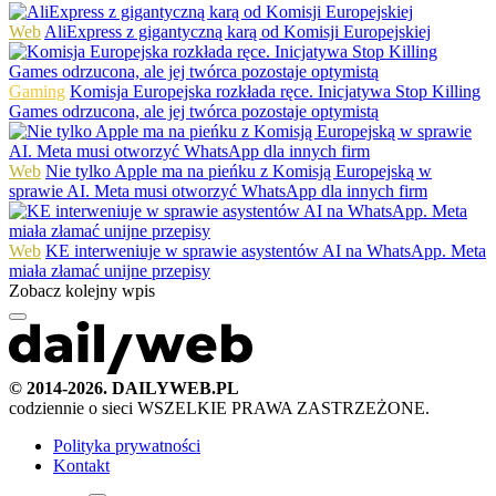
Web
AliExpress z gigantyczną karą od Komisji Europejskiej
Gaming
Komisja Europejska rozkłada ręce. Inicjatywa Stop Killing
Games odrzucona, ale jej twórca pozostaje optymistą
Web
Nie tylko Apple ma na pieńku z Komisją Europejską w
sprawie AI. Meta musi otworzyć WhatsApp dla innych firm
Web
KE interweniuje w sprawie asystentów AI na WhatsApp. Meta
miała złamać unijne przepisy
Zobacz kolejny wpis
© 2014-2026. DAILYWEB.PL
codziennie o sieci
WSZELKIE PRAWA ZASTRZEŻONE.
Polityka prywatności
Kontakt