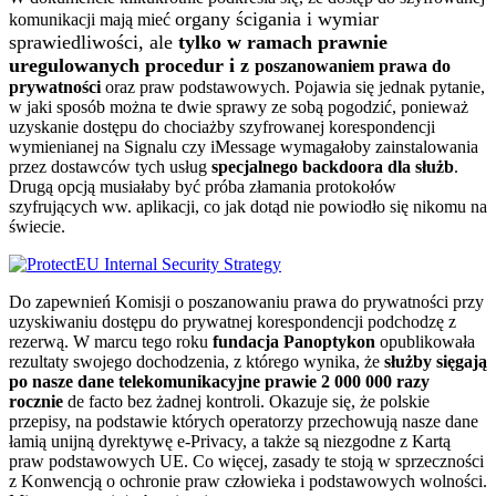
organy ścigania i wymiar
komunikacji mają mieć
sprawiedliwości, ale
tylko w ramach prawnie
uregulowanych procedur i z
poszanowaniem prawa do
prywatności
oraz praw podstawowych. Pojawia się jednak pytanie,
w jaki sposób można te dwie sprawy ze sobą pogodzić, ponieważ
uzyskanie dostępu do chociażby szyfrowanej korespondencji
wymienianej na Signalu czy iMessage wymagałoby zainstalowania
przez dostawców tych usług
specjalnego backdoora dla służb
.
Drugą opcją musiałaby być próba złamania protokołów
szyfrujących ww. aplikacji, co jak dotąd nie powiodło się nikomu na
świecie.
Do zapewnień Komisji o poszanowaniu prawa do prywatności przy
uzyskiwaniu dostępu do prywatnej korespondencji podchodzę z
rezerwą. W marcu tego roku
fundacja Panoptykon
opublikowała
rezultaty swojego dochodzenia, z którego wynika, że
służby sięgają
po nasze dane telekomunikacyjne prawie 2 000 000 razy
rocznie
de facto bez żadnej kontroli. Okazuje się, że polskie
przepisy, na podstawie których operatorzy przechowują nasze dane
łamią unijną dyrektywę e-Privacy, a także są niezgodne z Kartą
praw podstawowych UE. Co więcej, zasady te stoją w sprzeczności
z Konwencją o ochronie praw człowieka i podstawowych wolności.