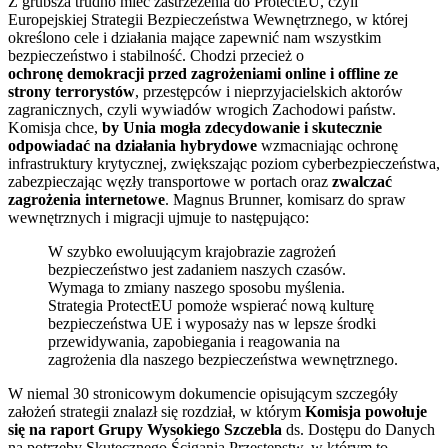
Z grubsza trudno mieć zastrzeżenia do ProtectEU, czyli
Europejskiej Strategii Bezpieczeństwa Wewnętrznego, w której
określono cele i działania mające zapewnić nam wszystkim
bezpieczeństwo i stabilność. Chodzi przecież o
ochronę demokracji przed zagrożeniami online i offline ze
strony terrorystów
, przestępców i nieprzyjacielskich aktorów
zagranicznych, czyli wywiadów wrogich Zachodowi państw.
Komisja chce,
by Unia mogła zdecydowanie i skutecznie
odpowiadać na działania hybrydowe
wzmacniając ochronę
infrastruktury krytycznej, zwiększając poziom cyberbezpieczeństwa,
zabezpieczając węzły transportowe w portach oraz
zwalczać
zagrożenia internetowe
. Magnus Brunner, komisarz do spraw
wewnętrznych i migracji ujmuje to następująco:
W szybko ewoluującym krajobrazie zagrożeń
bezpieczeństwo jest zadaniem naszych czasów.
Wymaga to zmiany naszego sposobu myślenia.
Strategia ProtectEU pomoże wspierać nową kulturę
bezpieczeństwa UE i wyposaży nas w lepsze środki
przewidywania, zapobiegania i reagowania na
zagrożenia dla naszego bezpieczeństwa wewnętrznego.
W niemal 30 stronicowym dokumencie opisującym szczegóły
założeń strategii znalazł się rozdział, w którym
Komisja powołuje
się na raport Grupy Wysokiego Szczebla
ds. Dostępu do Danych
na potrzeby Skutecznego Ścigania Przestępstw, w którym to