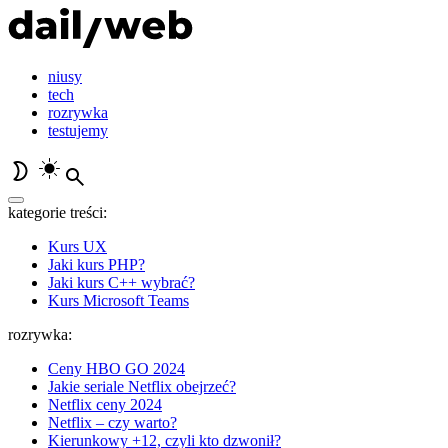
niusy
tech
rozrywka
testujemy
kategorie treści:
Kurs UX
Jaki kurs PHP?
Jaki kurs C++ wybrać?
Kurs Microsoft Teams
rozrywka:
Ceny HBO GO 2024
Jakie seriale Netflix obejrzeć?
Netflix ceny 2024
Netflix – czy warto?
Kierunkowy +12, czyli kto dzwonił?