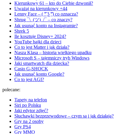
Kierunkowy 61 – kto do Ciebie dzwonił?
Uważaj na kierunkowy +44
Lenny Face – ( ͡° ͜ʖ ͡°) co oznacza?
Shrug ¯\_(ツ)_/¯ – co znaczy?
Jak usunąć konto na Instagramie?
Shrek 5
Ile kosztuje Disney+ 2024?
YouTube bajki dla dzieci
Co to jest Matter i jak działa?
Nasza Klasa – historia wielkiego upadku
Microsoft S – tajemniczy tryb Windows
Jaki smartwatch dla dziecka?
Casio G-SHOCK
Jak usunąć konto Google?
Co to jest AGI?
polecane:
Tapety na telefon
Siri po Polsku
Jaki edytor zdjęć?
Słuchawki bezprzewodowe – czym są i jak działają?
Gry na 2 osoby
Gry PS4
Gry MMO