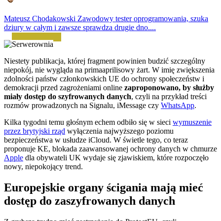
Mateusz Chodakowski
Zawodowy tester oprogramowania, szuka
dziury w całym i zawsze sprawdza drugie dno....
Niestety publikacja, której fragment powinien budzić szczególny
niepokój, nie wygląda na primaaprilisowy żart. W imię zwiększenia
zdolności państw członkowskich UE do ochrony społeczeństw i
demokracji przed zagrożeniami online
zaproponowano, by służby
miały dostęp do szyfrowanych danych
, czyli na przykład treści
rozmów prowadzonych na Signalu, iMessage czy
WhatsApp
.
Kilka tygodni temu głośnym echem odbiło się w sieci
wymuszenie
przez brytyjski rząd
wyłączenia najwyższego poziomu
bezpieczeństwa w usłudze iCloud. W świetle tego, co teraz
proponuje KE, blokada zaawansowanej ochrony danych w chmurze
Apple
dla obywateli UK wydaje się zjawiskiem, które rozpoczęło
nowy, niepokojący trend.
Europejskie organy ścigania mają mieć
dostęp do zaszyfrowanych danych