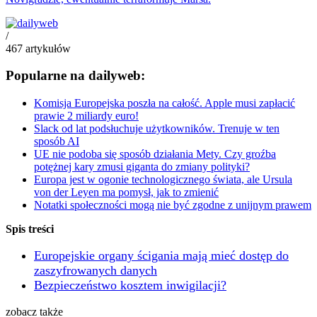
/
467
artykułów
Popularne na dailyweb:
Komisja Europejska poszła na całość. Apple musi zapłacić
prawie 2 miliardy euro!
Slack od lat podsłuchuje użytkowników. Trenuje w ten
sposób AI
UE nie podoba się sposób działania Mety. Czy groźba
potężnej kary zmusi giganta do zmiany polityki?
Europa jest w ogonie technologicznego świata, ale Ursula
von der Leyen ma pomysł, jak to zmienić
Notatki społeczności mogą nie być zgodne z unijnym prawem
Spis treści
Europejskie organy ścigania mają mieć dostęp do
zaszyfrowanych danych
Bezpieczeństwo kosztem inwigilacji?
zobacz także