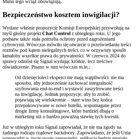
Mimo tego wciąż obowiązują.
Bezpieczeństwo kosztem inwigilacji?
Wydane właśnie propozycje Komisji Europejskiej przywołują na
myśl głośny projekt
Chat Control
z ubiegłego roku. U jego
podstaw także stała potrzeba ochrony przed zagrożeniami
cyfrowymi. Wówczas mówiło się otwarcie o prześwietlaniu treści
rozmów pod kątem nielegalnych treści, co w oczywisty sposób
łamałoby wszelkie prawa do prywatności. W czerwcu 2024 do
sprawy odniósł się Signal wydając krótkie, lecz treściwe
oświadczenie. Pisano w nim wówczas m.in.:
Od dziesięcioleci eksperci nie mają wątpliwości: nie ma
sposobu, aby jednocześnie zachować integralność
szyfrowania end-to-end i wystawić zaszyfrowane treści
na inwigilację. Jednak propozycje, aby to zrobić,
pojawiają się wielokrotnie – stare wino bez końca
przepakowywane w nowe butelki, wspomagane przez
drogie firmy konsultingowe, które bardziej dbają o
marketing niż o bardzo poważną stawkę tych kwestii.
Już w ubiegłym roku Signal zapowiadał, że nie ma zgody na
żadnego rodzaju rządowe backdoory. Zapowiadano, że jeśli Unia
wprowadzi w życie swoje zapowiedzi, aplikacja będzie musiała