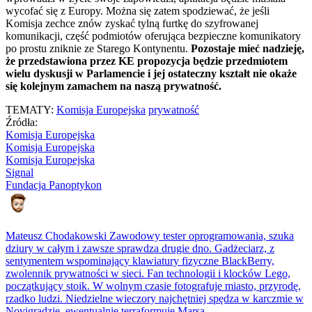
wycofać się z Europy. Można się zatem spodziewać, że jeśli
Komisja zechce znów zyskać tylną furtkę do szyfrowanej
komunikacji, część podmiotów oferująca bezpieczne komunikatory
po prostu zniknie ze Starego Kontynentu.
Pozostaje mieć nadzieję,
że przedstawiona przez KE propozycja będzie przedmiotem
wielu dyskusji w Parlamencie i jej ostateczny kształt nie okaże
się kolejnym zamachem na naszą prywatność.
TEMATY:
Komisja Europejska
prywatność
Źródła:
Komisja Europejska
Komisja Europejska
Komisja Europejska
Signal
Fundacja Panoptykon
Mateusz Chodakowski
Zawodowy tester oprogramowania, szuka
dziury w całym i zawsze sprawdza drugie dno. Gadżeciarz, z
sentymentem wspominający klawiatury fizyczne BlackBerry,
zwolennik prywatności w sieci. Fan technologii i klocków Lego,
początkujący stoik. W wolnym czasie fotografuje miasto, przyrodę,
rzadko ludzi. Niedzielne wieczory najchętniej spędza w karczmie w
Novigradzie, ewentualnie terraformuje Marsa.