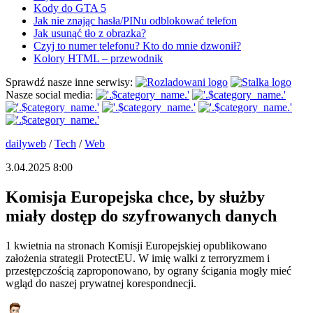
Kody do GTA 5
Jak nie znając hasła/PINu odblokować telefon
Jak usunąć tło z obrazka?
Czyj to numer telefonu? Kto do mnie dzwonił?
Kolory HTML – przewodnik
Sprawdź nasze inne serwisy:
Nasze social media:
dailyweb
/
Tech
/
Web
3.04.2025 8:00
Komisja Europejska chce, by służby
miały dostęp do szyfrowanych danych
1 kwietnia na stronach Komisji Europejskiej opublikowano
założenia strategii ProtectEU. W imię walki z terroryzmem i
przestępczością zaproponowano, by ograny ścigania mogły mieć
wgląd do naszej prywatnej korespondnecji.