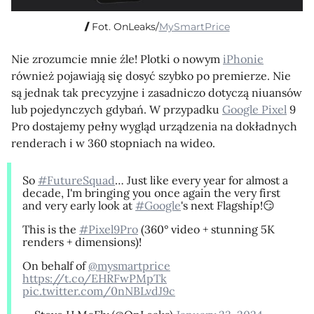
Fot. OnLeaks/
MySmartPrice
Nie zrozumcie mnie źle! Plotki o nowym
iPhonie
również pojawiają się dosyć szybko po premierze. Nie
są jednak tak precyzyjne i zasadniczo dotyczą niuansów
lub pojedynczych gdybań. W przypadku
Google Pixel
9
Pro dostajemy pełny wygląd urządzenia na dokładnych
renderach i w 360 stopniach na wideo.
So
#FutureSquad
… Just like every year for almost a
decade, I'm bringing you once again the very first
and very early look at
#Google
's next Flagship!😏
This is the
#Pixel9Pro
(360° video + stunning 5K
renders + dimensions)!
On behalf of
@mysmartprice
https://t.co/EHRFwPMpTk
pic.twitter.com/0nNBLvdJ9c