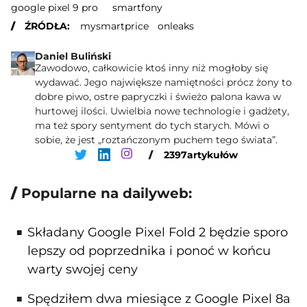
google pixel 9 pro
smartfony
ŹRÓDŁA:
mysmartprice
onleaks
Daniel Buliński
Zawodowo, całkowicie ktoś inny niż mogłoby się
wydawać. Jego największe namiętności prócz żony to
dobre piwo, ostre papryczki i świeżo palona kawa w
hurtowej ilości. Uwielbia nowe technologie i gadżety,
ma też spory sentyment do tych starych. Mówi o
sobie, że jest „roztańczonym puchem tego świata”.
/
2397
artykułów
Popularne na dailyweb:
Składany Google Pixel Fold 2 będzie sporo
lepszy od poprzednika i ponoć w końcu
warty swojej ceny
Spędziłem dwa miesiące z Google Pixel 8a