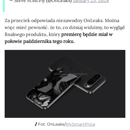
— Steve H.McFly (@OnLeaks)
January 23, 2024
Za przeciek odpowiada niezawodny OnLeaks. Można
więc mieć pewność. że to, co dzisiaj widzimy, to wygląd
finalnego produktu, który
premierę będzie miał w
połowie października tego roku.
Fot. OnLeaks/
MySmartPrice