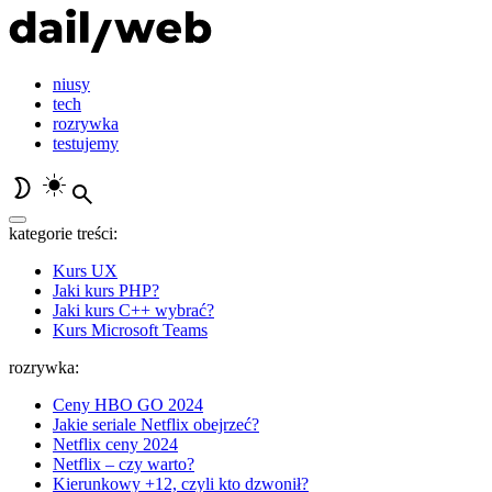
niusy
tech
rozrywka
testujemy
kategorie treści:
Kurs UX
Jaki kurs PHP?
Jaki kurs C++ wybrać?
Kurs Microsoft Teams
rozrywka:
Ceny HBO GO 2024
Jakie seriale Netflix obejrzeć?
Netflix ceny 2024
Netflix – czy warto?
Kierunkowy +12, czyli kto dzwonił?