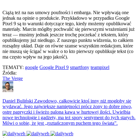
Ciążą też na nas umowy poufności i embarga. Nie wpływają one
jednak na opinie o produkcie. Przykładowo w przypadku Google
Pixel 9 są to warunki dotyczące tego, kiedy możemy opublikować
materiały. Marcin mógłby pochwalić się pierwszymi wrażeniami już
teraz — musimy jednak jeszcze trochę poczekać z tekstem, który
opublikujemy już niedługo. Z naszego punktu widzenia, to całkiem
rozsądny układ. Daje on równe szanse wszystkim redakcjom, które
nie muszą się ścigać w walce o to kto pierwszy opublikuje tekst (co
ma często wpływ na jego jakość).
TEMATY:
google
Google Pixel 9
smartfony
teampixel
Źródła:
The Verge
Daniel Buliński
Zawodowo, całkowicie ktoś inny niż mogłoby się
wydawać. Jego największe namiętności prócz żony to dobre piwo,
ostre papryczki i świeżo palona kawa w hurtowej ilości. Uwielbia
nowe technologie i gadżety, ma też spory sentyment do tych starych.
Mówi o sobie, że jest „roztańczonym puchem tego świata”.