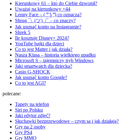
Kierunkowy 61 – kto do Ciebie dzwonił?
Uważaj na kierunkowy +44
Lenny Face – ( ͡° ͜ʖ ͡°) co oznacza?
Shrug ¯\_(ツ)_/¯ – co znaczy?
Jak usunąć konto na Instagramie?
Shrek 5
Ile kosztuje Disney+ 2024?
YouTube bajki dla dzieci
Co to jest Matter i jak działa?
Nasza Klasa – historia wielkiego upadku
Microsoft S – tajemniczy tryb Windows
Jaki smartwatch dla dziecka?
Casio G-SHOCK
Jak usunąć konto Google?
Co to jest AGI?
polecane:
Tapety na telefon
Siri po Polsku
Jaki edytor zdjęć?
Słuchawki bezprzewodowe – czym są i jak działają?
Gry na 2 osoby
Gry PS4
Gry MMO