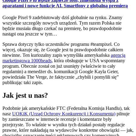
Google Pixel 9 to lepsze zaplecze foto, zmieniona wyspa z
aparatami i nowe funkcje AI. Smartfony z globalną premierą
Google Pixel 9 zadebiutowały dziś globalnie na rynku. Znamy
wszystkie szczegóły nowych urządzeń. Tym razem Polska nie
będzie musiała długo czekać na premierę, bo prawdopodobnie
nastąpi ona jeszcze w tym…
Sprawa dotyczy tylko uczestników programu #teampixel. Co
więcej, okazuje się, że Google jest tu prawdopodobnie całkiem
niewinne. Ten kuriozalny zapis wymyśliła amerykańska
agencja
marketingowa 1000heads
, która obsługuje w USA wspomniany
program. Obecnie został on już usunięty (właściwie to cały
regulamin) a menedżer ds. komunikacji Google Kayla Geier,
powiedziała The Verge, że faktycznie „chybili i pomylili się”
publikując taki zapis.
Jak jest u nas?
Podobnie jak amerykańskie FTC (Federalna Komisja Handlu), tak
nasz
UOKiK (Urząd Ochrony Konkurencji i Konsumenta)
pilnuje
by zamieszczane w internecie recenzje i komentarze były
przejrzyste. To właśnie w wyniku tych działań postały regulacje
prawne, które nakładają na wydawców konkretne obowiązki — jak,
chociażby oznaczanie treści reklamowych czy komercyjnych