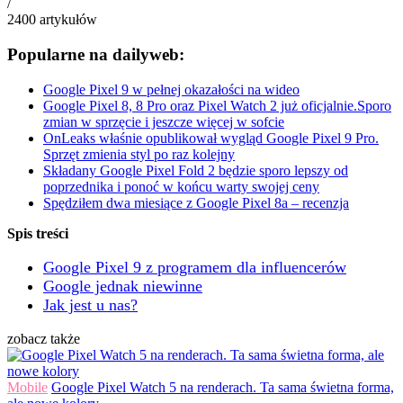
/
2400
artykułów
Popularne na dailyweb:
Google Pixel 9 w pełnej okazałości na wideo
Google Pixel 8, 8 Pro oraz Pixel Watch 2 już oficjalnie.Sporo
zmian w sprzęcie i jeszcze więcej w sofcie
OnLeaks właśnie opublikował wygląd Google Pixel 9 Pro.
Sprzęt zmienia styl po raz kolejny
Składany Google Pixel Fold 2 będzie sporo lepszy od
poprzednika i ponoć w końcu warty swojej ceny
Spędziłem dwa miesiące z Google Pixel 8a – recenzja
Spis treści
Google Pixel 9 z programem dla influencerów
Google jednak niewinne
Jak jest u nas?
zobacz także
Mobile
Google Pixel Watch 5 na renderach. Ta sama świetna forma,