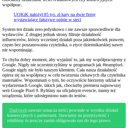
współprac.
UOKiK nałożył 85 tys. zł kary na dwie firmy
wystawiające fałszywe opinie w sieci
System ten działa zero-jedynkowo i nie zawsze sprawiedliwie dla
wydawców. Z drugiej jednak strony filtruje działalność
influencerów, którzy wcześniej działali poza jakimkolwiek prawem,
często bez poszanowania czytelnika, o etyce dziennikarskiej nawet
nie wspominając.
To chyba dobry moment, aby wyjaśnić to, jak my współpracujemy z
Google. Nigdy nie uczestniczyliśmy w programach jak #teampixel.
Google nigdy nie było naszym klientem. Cała nasza działalność
opiera się na współpracy w celu tworzenia ciekawych dla czytelnika
materiałów. Wspominam o tym, bo oczywiście bierzemy udział w
wydarzeniach Google, takich jak, chociażby premiera najnowszej
serii Google Pixel 9. Byliśmy na oficjalnym evencie, mamy też
urządzenia, które udostępniono nam do testów.
Dailyweb
zawsze oznacza treści powstałe w wyniku działań
komercyjnych z partnerami. Stawiamy na przejrzystość i
robiliśmy to jeszcze zanim obligowało nas do tego prawo