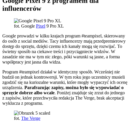
Google Pixel 9 z programem dla
influencerów
fot. Google
Pixel
9 Pro XL
Google prowadzi w kilku krajach program #teampixel, skierowany
do osób z social mediów. Tacy influencerzy mają przedpremierowy
dostęp do sprzętu, dzięki czemu ich kanały mogą się rozwijać. To
świetny sposób na ciekawe treści i przyciągniecie widzów. W
zasadzie nie ma w tym nic złego, póki warunki są jasne, a forma
współpracy jest jasna dla widza.
Program #teampixel działał w identyczny sposób. Wcześniej nie
budził on jednak kontrowersji. W tym roku jego uczestnicy musieli
zgodzić się na kuriozalne warunki, które mogły wypaczyć ich ocenę
urządzenia.
Parafrazując zapisy, można było się wypowiadać o
sprzęcie dobrze albo wcale
. Poniżej znajduje się zrzut do jednego
z zapisów, które przechwyciła redakcja The Verge, brak akceptacji
wyklucza z programu.
fot.
The Verge