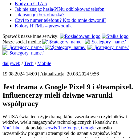
Kody do GTA 5
Jak nie znając hasła/PINu odblokować telefon
Jak usunąć tło z obrazka?
Czyj to numer telefonu? Kto do mnie dzwonił?
Kolory HTML – przewodnik
Sprawdź nasze inne serwisy:
Nasze social media:
dailyweb
/
Tech
/
Mobile
19.08.2024 14:00 | Aktualizacja: 20.08.2024 9:56
Jest drama z Google Pixel 9 i #teampixel.
Influencerzy mieli dziwne warunki
współpracy
W USA świat tech żyje dramą, która zaszokowała czytelników i
widzów, wielu magazynów technologicznych i kanałów na
YouTube
. Jak podaje
serwis The Verge
,
Google
zmusiło
uczestników programu #teampixel do uznania zapisów, które