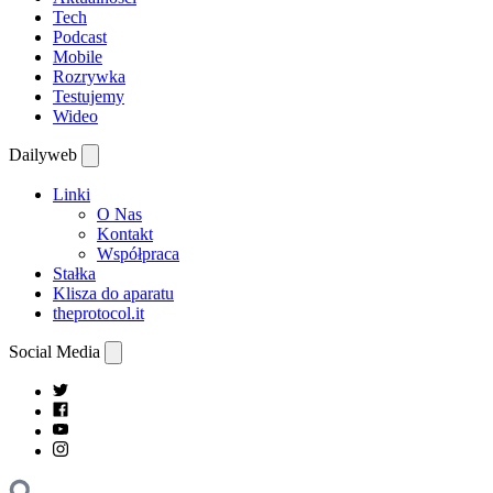
Tech
Podcast
Mobile
Rozrywka
Testujemy
Wideo
Dailyweb
Linki
O Nas
Kontakt
Współpraca
Stałka
Klisza do aparatu
theprotocol.it
Social Media