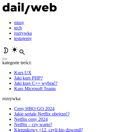
niusy
tech
rozrywka
testujemy
kategorie treści:
Kurs UX
Jaki kurs PHP?
Jaki kurs C++ wybrać?
Kurs Microsoft Teams
rozrywka:
Ceny HBO GO 2024
Jakie seriale Netflix obejrzeć?
Netflix ceny 2024
Netflix – czy warto?
Kierunkowy +12, czyli kto dzwonił?