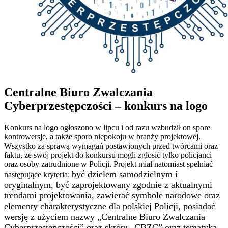
Centralne Biuro Zwalczania
Cyberprzestępczości – konkurs na logo
Konkurs na logo ogłoszono w lipcu i od razu wzbudził on spore
kontrowersje, a także sporo niepokoju w branży projektowej.
Wszystko za sprawą wymagań postawionych przed twórcami oraz
faktu, że swój projekt do konkursu mogli zgłosić tylko policjanci
oraz osoby zatrudnione w Policji. Projekt miał natomiast spełniać
być dziełem samodzielnym i
następujące kryteria:
oryginalnym,
być zaprojektowany zgodnie z aktualnymi
trendami projektowania,
zawierać symbole narodowe oraz
elementy charakterystyczne dla polskiej Policji,
posiadać
wersję z użyciem nazwy „Centralne Biuro Zwalczania
Cyberprzestępczości” oraz skrótu „CBZC” oraz
tematyką