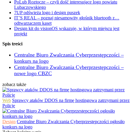
PoLub Roztocze – czyli dość interesujące logo powiatu
Lubaczowskiego
7UP odświeża logo i design puszek
IT’S REAL – poznaj niesamowity głośnik bluetooth z…
odtwarzaczem kaset
Design kit do visionOS wskazuje, w którym miejscu jest
projekt
Spis treści
Centralne Biuro Zwalczania Cyberprzestępczości –
konkurs na logo
Centralne Biuro Zwalczania Cyberprzestępczości –
nowe logo CBZC
zobacz także
Web
Sprawcy ataków DDOS na firmę hostingową zatrzymani przez
Policje
Design
Centralne Biuro Zwalczania Cyberprzestępczości ogłosiło
konkurs na logo