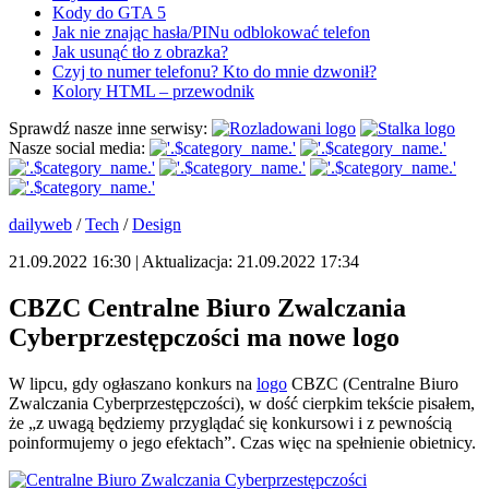
Kody do GTA 5
Jak nie znając hasła/PINu odblokować telefon
Jak usunąć tło z obrazka?
Czyj to numer telefonu? Kto do mnie dzwonił?
Kolory HTML – przewodnik
Sprawdź nasze inne serwisy:
Nasze social media:
dailyweb
/
Tech
/
Design
21.09.2022 16:30 | Aktualizacja: 21.09.2022 17:34
CBZC Centralne Biuro Zwalczania
Cyberprzestępczości ma nowe logo
W lipcu, gdy ogłaszano konkurs na
logo
CBZC (Centralne Biuro
Zwalczania Cyberprzestępczości), w dość cierpkim tekście pisałem,
że „z uwagą będziemy przyglądać się konkursowi i z pewnością
poinformujemy o jego efektach”. Czas więc na spełnienie obietnicy.