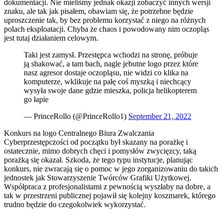
dokumentacji. Nie mieliśmy jednak okazji zobaczyć innych wersji
znaku, ale tak jak pisałem, obawiam się, że potrzebne będzie
uproszczenie tak, by bez problemu korzystać z niego na różnych
polach eksploatacji. Chyba że chaos i powodowany nim oczopląs
jest tutaj działaniem celowym.
Taki jest zamysł. Przestępca wchodzi na stronę, próbuje
ją shakować, a tam bach, nagle jebutne logo przez które
nasz agresor dostaje oczopląsu, nie widzi co klika na
komputerze, wklikuje na pałę coś myszką i niechcący
wysyła swoje dane gdzie mieszka, policja helikopterem
go łapie
— PrinceRollo (@PrinceRollo1)
September 21, 2022
Konkurs na logo Centralnego Biura Zwalczania
Cyberprzestępczości od początku był skazany na porażkę i
ostatecznie, mimo dobrych chęci i pomysłów zwycięzcy, taką
porażką się okazał. Szkoda, że tego typu instytucje, planując
konkurs, nie zwracają się o pomoc w jego zorganizowaniu do takich
jednostek jak Stowarzyszenie Twórców Grafiki Użytkowej.
Współpraca z profesjonalistami z pewnością wyszłaby na dobre, a
tak w przestrzeni publicznej pojawił się kolejny koszmarek, którego
trudno będzie do czegokolwiek wykorzystać.