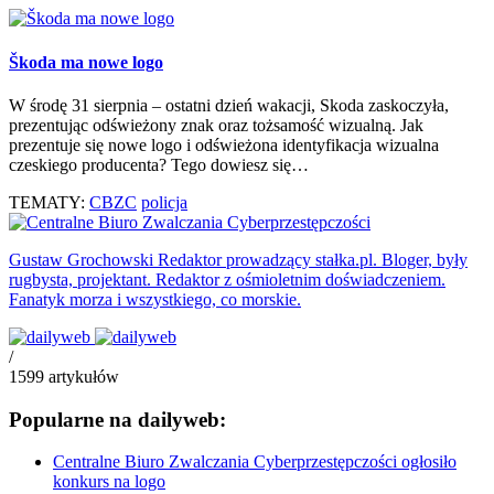
Škoda ma nowe logo
W środę 31 sierpnia – ostatni dzień wakacji, Skoda zaskoczyła,
prezentując odświeżony znak oraz tożsamość wizualną. Jak
prezentuje się nowe logo i odświeżona identyfikacja wizualna
czeskiego producenta? Tego dowiesz się…
TEMATY:
CBZC
policja
Gustaw Grochowski
Redaktor prowadzący stałka.pl. Bloger, były
rugbysta, projektant. Redaktor z ośmioletnim doświadczeniem.
Fanatyk morza i wszystkiego, co morskie.
/
1599
artykułów
Popularne na dailyweb:
Centralne Biuro Zwalczania Cyberprzestępczości ogłosiło
konkurs na logo