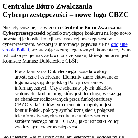
Centralne Biuro Zwalczania
Cyberprzestępczości – nowe logo CBZC
Niestety słusznie, 12 września
Centralne Biuro Zwalczania
Cyberprzestępczości
ogłosiło zwycięzcę konkursu na logo nowo
powstałej jednostki Policji zwalczającej przestępczość w
cyberprzestrzeni. Wczoraj ta informacja pojawiła się na
oficjalnej
stronie Policji
, wzbudzając szereg negatywnych komentarzy. Sama
jednostka jest jednak zadowolona ze znaku, którego autorem jest
Komisarz Mariusz Dubielecki z CBŚP.
Praca komisarza Dubieleckiego posiada walory
artystyczne i estetyczne. Elementy zaprojektowanego
logo nawiązują do polskiej Policji i systemów
informatycznych. Użyte schematy płytek układów
scalonych i kod binarny, który jest tłem loga, wskazują
na charakter realizowanych przez funkcjonariuszy
CBZC zadań. Głównym elementem logotypu jest
kontur Polski, pokryty symboliczną siecią połączeń
teleinformatycznych z centralnie umieszczonym
skrótem naszego biura – CBZC, jako jednostki Policji
zwalczającej cyberprzestępczość.
No i niestety. Ani to artystyczne, ani estetyczne. Podoba mi się