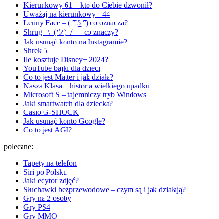
Kierunkowy 61 – kto do Ciebie dzwonił?
Uważaj na kierunkowy +44
Lenny Face – ( ͡° ͜ʖ ͡°) co oznacza?
Shrug ¯\_(ツ)_/¯ – co znaczy?
Jak usunąć konto na Instagramie?
Shrek 5
Ile kosztuje Disney+ 2024?
YouTube bajki dla dzieci
Co to jest Matter i jak działa?
Nasza Klasa – historia wielkiego upadku
Microsoft S – tajemniczy tryb Windows
Jaki smartwatch dla dziecka?
Casio G-SHOCK
Jak usunąć konto Google?
Co to jest AGI?
polecane:
Tapety na telefon
Siri po Polsku
Jaki edytor zdjęć?
Słuchawki bezprzewodowe – czym są i jak działają?
Gry na 2 osoby
Gry PS4
Gry MMO