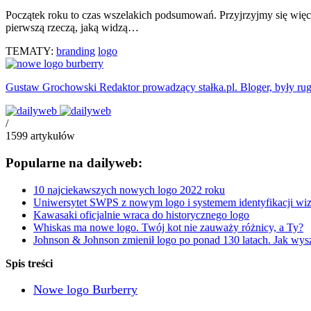
Początek roku to czas wszelakich podsumowań. Przyjrzyjmy się więc 
pierwszą rzeczą, jaką widzą…
TEMATY:
branding
logo
Gustaw Grochowski
Redaktor prowadzący stałka.pl. Bloger, były ru
/
1599
artykułów
Popularne na dailyweb:
10 najciekawszych nowych logo 2022 roku
Uniwersytet SWPS z nowym logo i systemem identyfikacji wiz
Kawasaki oficjalnie wraca do historycznego logo
Whiskas ma nowe logo. Twój kot nie zauważy różnicy, a Ty?
Johnson & Johnson zmienił logo po ponad 130 latach. Jak wys
Spis treści
Nowe logo Burberry