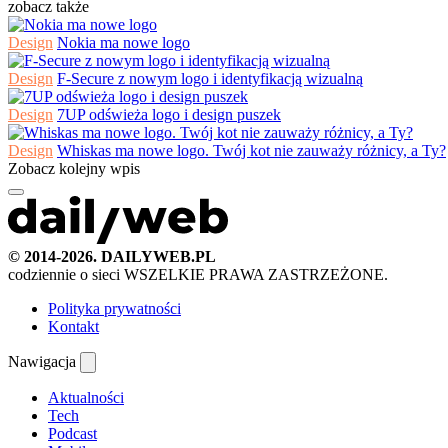
zobacz także
Design
Nokia ma nowe logo
Design
F-Secure z nowym logo i identyfikacją wizualną
Design
7UP odświeża logo i design puszek
Design
Whiskas ma nowe logo. Twój kot nie zauważy różnicy, a Ty?
Zobacz kolejny wpis
© 2014-2026. DAILYWEB.PL
codziennie o sieci
WSZELKIE PRAWA ZASTRZEŻONE.
Polityka prywatności
Kontakt
Nawigacja
Aktualności
Tech
Podcast