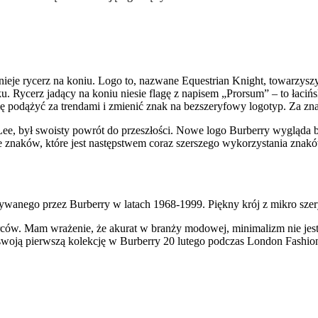
dnieje rycerz na koniu. Logo to, nazwane Equestrian Knight, towarzys
u. Rycerz jadący na koniu niesie flagę z napisem „Prorsum” – to łac
 podążyć za trendami i zmienić znak na bezszeryfowy logotyp. Za znak 
Lee, był swoisty powrót do przeszłości. Nowe logo Burberry wygląda
znaków, które jest następstwem coraz szerszego wykorzystania znaków
wanego przez Burberry w latach 1968-1999. Piękny krój z mikro szeryf
rców. Mam wrażenie, że akurat w branży modowej, minimalizm nie jest
oją pierwszą kolekcję w Burberry 20 lutego podczas London Fashion 