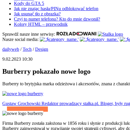
Kody do GTA 5
Jak nie znając hasła/PINu odblokować telefon
Jak usunąć tło z obrazka?
Czyj to numer telefonu? Kto do mnie dzwonił?
Kolory HTML – przewodnik
Sprawdź nasze inne serwisy:
Nasze social media:
dailyweb
/
Tech
/
Design
9.02.2023 10:30
Burberry pokazało nowe logo
Burberry to brytyjska marka odzieżowa i akcesoriów, znana z charakt
Gustaw Grochowski
Redaktor prowadzący stałka.pl. Bloger, były rug
Firma Burberry została założona w 1856 roku i słynie z produkcji luk
Burberry zainwestował w rozwijanie swojej strategii cyfrowej, aby d