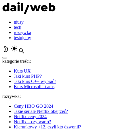
niusy
tech
rozrywka
testujemy
kategorie treści:
Kurs UX
Jaki kurs PHP?
Jaki kurs C++ wybrać?
Kurs Microsoft Teams
rozrywka:
Ceny HBO GO 2024
Jakie seriale Netflix obejrzeć?
Netflix ceny 2024
Netflix – czy warto?
Kierunkowy +12, czyli kto dzwonił?