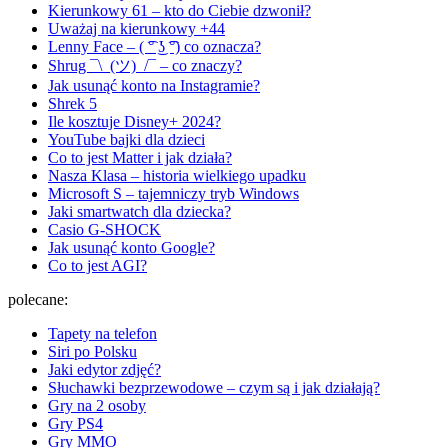
Kierunkowy 61 – kto do Ciebie dzwonił?
Uważaj na kierunkowy +44
Lenny Face – ( ͡° ͜ʖ ͡°) co oznacza?
Shrug ¯\_(ツ)_/¯ – co znaczy?
Jak usunąć konto na Instagramie?
Shrek 5
Ile kosztuje Disney+ 2024?
YouTube bajki dla dzieci
Co to jest Matter i jak działa?
Nasza Klasa – historia wielkiego upadku
Microsoft S – tajemniczy tryb Windows
Jaki smartwatch dla dziecka?
Casio G-SHOCK
Jak usunąć konto Google?
Co to jest AGI?
polecane:
Tapety na telefon
Siri po Polsku
Jaki edytor zdjęć?
Słuchawki bezprzewodowe – czym są i jak działają?
Gry na 2 osoby
Gry PS4
Gry MMO