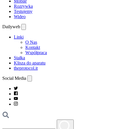
Mobile
Rozrywka
Testujemy
Wideo
Dailyweb
Linki
O Nas
Kontakt
Współpraca
Stałka
Klisza do aparatu
theprotocol.it
Social Media