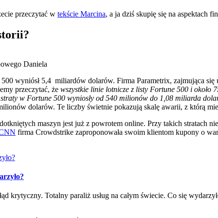
żecie przeczytać w
tekście Marcina
, a ja dziś skupię się na aspektach f
torii?
ebowego Daniela
tune 500 wyniósł 5,4 miliardów dolarów. Firma Parametrix, zajmująca s
żemy przeczytać, że
wszystkie linie lotnicze z listy Fortune 500 i okoł
 straty w Fortune 500 wyniosły od 540 milionów do 1,08 miliarda dola
milionów dolarów. Te liczby świetnie pokazują skalę awarii, z którą mi
kniętych maszyn jest już z powrotem online. Przy takich stratach nie 
 CNN
firma Crowdstrike zaproponowała swoim klientom kupony o warto
darzyło?
łąd krytyczny. Totalny paraliż usług na całym świecie. Co się wydarzy