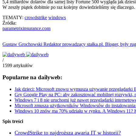
5,4 miliardów dolarów dla samej listy Fortune 500 wygląda jak dziesi
W zeszły piątek dobitnie po raz kolejny dowiedzieliśmy się dlaczego.
TEMATY:
crowdstrike
windows
Źródła:
parametrixinsurance.com
Gustaw Grochowski
Redaktor prowadzący stałka.pl. Bloger, były ru
/
1599
artykułów
Popularne na dailyweb:
Jak dzieci: Microsoft znowu wymusza używanie przeglądarki E
Gry Google Play na PC: aby zakosztować mobilnej rozrywki, n
Windows 7 i 8 nie uruchomi już nawet przeglądarki internetow
Microsoft zmusza użytkowników Windowsów do instalowania a
Windows 10 znów ma 70% udziału w rynku. A Windows 11? K
Spis treści
CrowdStrike to najdroższa awaria IT w historii?