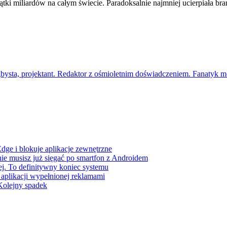
ątki miliardów na całym świecie. Paradoksalnie najmniej ucierpiała bra
gbysta, projektant. Redaktor z ośmioletnim doświadczeniem. Fanatyk mo
dge i blokuje aplikacje zewnętrzne
ie musisz już sięgać po smartfon z Androidem
ej. To definitywny koniec systemu
plikacji wypełnionej reklamami
olejny spadek