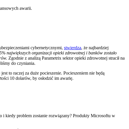
inansowych awarii.
ię ubezpieczeniami cybernetycznymi,
stwierdza
, że najbardziej
o 75% największych organizacji opieki zdrowotnej i banków zostało
rów.
Zgodnie z analizą Parametrix sektor opieki zdrowotnej stracił na
eliśmy do czyniania.
jest to raczej za duże pocieszenie. Pocieszeniem nie będą
ści 10 dolarów, by osłodzić im awarię.
ło i kiedy problem zostanie rozwiązany? Produkty Microsoftu w