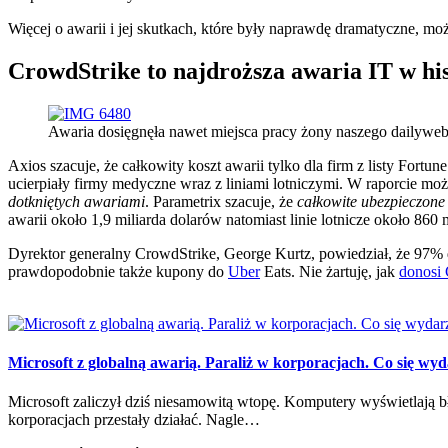
Więcej o awarii i jej skutkach, które były naprawdę dramatyczne, mo
CrowdStrike to najdroższa awaria IT w his
Awaria dosięgnęła nawet miejsca pracy żony naszego dailyw
Axios szacuje, że całkowity koszt awarii tylko dla firm z listy For
ucierpiały firmy medyczne wraz z liniami lotniczymi. W raporcie mo
dotkniętych awariami
. Parametrix szacuje, że
całkowite ubezpieczone
awarii około 1,9 miliarda dolarów natomiast linie lotnicze około 860 
Dyrektor generalny CrowdStrike, George Kurtz, powiedział, że 97% dot
prawdopodobnie także kupony do
Uber
Eats. Nie żartuję, jak
donosi
Microsoft z globalną awarią. Paraliż w korporacjach. Co się wy
Microsoft zaliczył dziś niesamowitą wtopę. Komputery wyświetlają b
korporacjach przestały działać. Nagle…