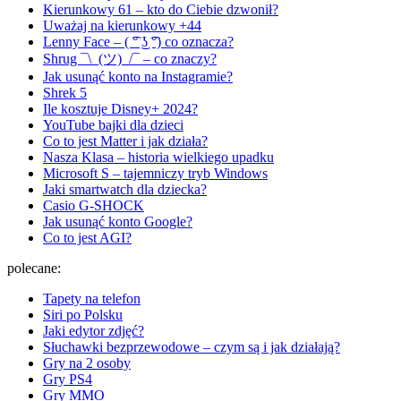
Kierunkowy 61 – kto do Ciebie dzwonił?
Uważaj na kierunkowy +44
Lenny Face – ( ͡° ͜ʖ ͡°) co oznacza?
Shrug ¯\_(ツ)_/¯ – co znaczy?
Jak usunąć konto na Instagramie?
Shrek 5
Ile kosztuje Disney+ 2024?
YouTube bajki dla dzieci
Co to jest Matter i jak działa?
Nasza Klasa – historia wielkiego upadku
Microsoft S – tajemniczy tryb Windows
Jaki smartwatch dla dziecka?
Casio G-SHOCK
Jak usunąć konto Google?
Co to jest AGI?
polecane:
Tapety na telefon
Siri po Polsku
Jaki edytor zdjęć?
Słuchawki bezprzewodowe – czym są i jak działają?
Gry na 2 osoby
Gry PS4
Gry MMO