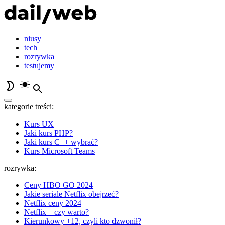
niusy
tech
rozrywka
testujemy
kategorie treści:
Kurs UX
Jaki kurs PHP?
Jaki kurs C++ wybrać?
Kurs Microsoft Teams
rozrywka:
Ceny HBO GO 2024
Jakie seriale Netflix obejrzeć?
Netflix ceny 2024
Netflix – czy warto?
Kierunkowy +12, czyli kto dzwonił?