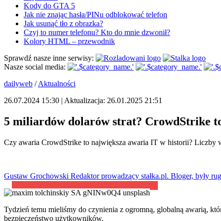
Kody do GTA 5
Jak nie znając hasła/PINu odblokować telefon
Jak usunąć tło z obrazka?
Czyj to numer telefonu? Kto do mnie dzwonił?
Kolory HTML – przewodnik
Sprawdź nasze inne serwisy:
Nasze social media:
dailyweb
/
Aktualności
26.07.2024 15:30 | Aktualizacja: 26.01.2025 21:51
5 miliardów dolarów strat? CrowdStrike to
Czy awaria CrowdStrike to największa awaria IT w historii? Liczby w
Gustaw Grochowski
Redaktor prowadzący stałka.pl. Bloger, były rug
Tydzień temu mieliśmy do czynienia z ogromną, globalną awarią, k
bezpieczeństwo użytkowników.