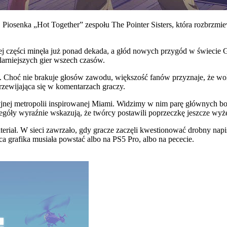
 Piosenka „Hot Together” zespołu The Pointer Sisters, która rozbrzm
ej części minęła już ponad dekada, a głód nowych przygód w świecie 
larniejszych gier wszech czasów.
 Choć nie brakuje głosów zawodu, większość fanów przyznaje, że wo
przewijająca się w komentarzach graczy.
yjnej metropolii inspirowanej Miami. Widzimy w nim parę głównych bo
zegóły wyraźnie wskazują, że twórcy postawili poprzeczkę jeszcze wyże
riał. W sieci zawrzało, gdy gracze zaczęli kwestionować drobny napi
ca grafika musiała powstać albo na PS5 Pro, albo na pececie.