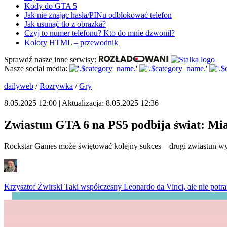
Kody do GTA 5
Jak nie znając hasła/PINu odblokować telefon
Jak usunąć tło z obrazka?
Czyj to numer telefonu? Kto do mnie dzwonił?
Kolory HTML – przewodnik
Sprawdź nasze inne serwisy:
Nasze social media:
dailyweb
/
Rozrywka
/
Gry
8.05.2025 12:00 | Aktualizacja: 8.05.2025 12:36
Zwiastun GTA 6 na PS5 podbija świat: Mia
Rockstar Games może świętować kolejny sukces – drugi zwiastun 
Krzysztof Żwirski
Taki współczesny Leonardo da Vinci, ale nie potra