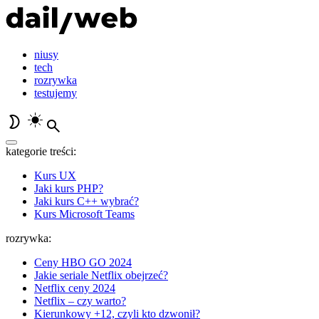
niusy
tech
rozrywka
testujemy
kategorie treści:
Kurs UX
Jaki kurs PHP?
Jaki kurs C++ wybrać?
Kurs Microsoft Teams
rozrywka:
Ceny HBO GO 2024
Jakie seriale Netflix obejrzeć?
Netflix ceny 2024
Netflix – czy warto?
Kierunkowy +12, czyli kto dzwonił?