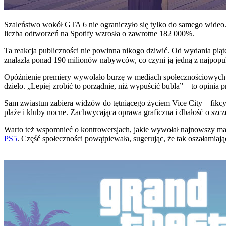
Szaleństwo wokół GTA 6 nie ograniczyło się tylko do samego wideo.
liczba odtworzeń na Spotify wzrosła o zawrotne 182 000%.
Ta reakcja publiczności nie powinna nikogo dziwić. Od wydania piąt
znalazła ponad 190 milionów nabywców, co czyni ją jedną z najpopu
Opóźnienie premiery wywołało burzę w mediach społecznościowych.
dzieło. „Lepiej zrobić to porządnie, niż wypuścić bubla” – to opinia 
Sam zwiastun zabiera widzów do tętniącego życiem Vice City – fikc
plaże i kluby nocne. Zachwycająca oprawa graficzna i dbałość o szc
Warto też wspomnieć o kontrowersjach, jakie wywołał najnowszy mate
PS5
. Część społeczności powątpiewała, sugerując, że tak oszałamiają