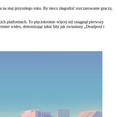
ta na maj przyszłego roku. By nieco złagodzić rozczarowanie graczy,
h platformach. To pięciokrotnie więcej niż osiągnął pierwszy
premier wideo, detronizując takie hity jak zwiastuny „Deadpool i