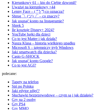
Kierunkowy 61 – kto do Ciebie dzwonił?
Uważaj na kierunkowy +44
Lenny Face – ( ͡° ͜ʖ ͡°) co oznacza?
Shrug ¯\_(ツ)_/¯ – co znaczy?
Jak usunąć konto na Instagramie?
Shrek 5
Ile kosztuje Disney+ 2024?
YouTube bajki dla dzieci
Co to jest Matter i jak działa?
Nasza Klasa – historia wielkiego upadku
Microsoft S – tajemniczy tryb Windows
Jaki smartwatch dla dziecka?
Casio G-SHOCK
Jak usunąć konto Google?
Co to jest AGI?
polecane:
Tapety na telefon
Siri po Polsku
Jaki edytor zdjęć?
Słuchawki bezprzewodowe – czym są i jak działają?
Gry na 2 osoby
Gry PS4
Gry MMO