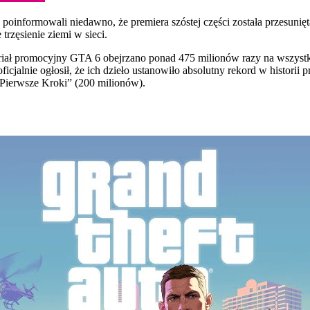
 poinformowali niedawno, że premiera szóstej części została przesunię
rzęsienie ziemi w sieci.
iał promocyjny GTA 6 obejrzano ponad 475 milionów razy na wszystkic
cjalnie ogłosił, że ich dzieło ustanowiło absolutny rekord w historii 
Pierwsze Kroki” (200 milionów).