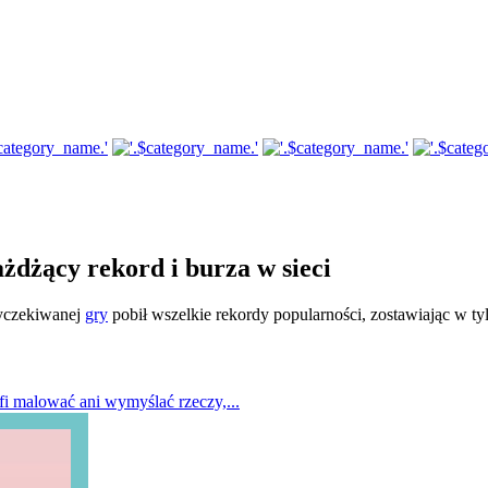
żdżący rekord i burza w sieci
wyczekiwanej
gry
pobił wszelkie rekordy popularności, zostawiając w t
fi malować ani wymyślać rzeczy,...