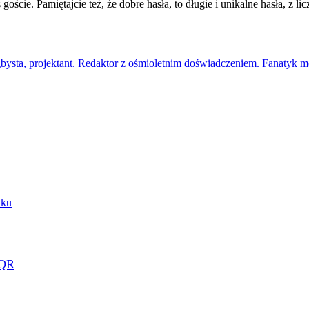
cie. Pamiętajcie też, że dobre hasła, to długie i unikalne hasła, z li
gbysta, projektant. Redaktor z ośmioletnim doświadczeniem. Fanatyk mo
yku
 QR