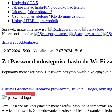
Kody do GTA 5
Jak nie znając hasła/PINu odblokować telefon
Jak usunąć tło z obrazka?
Czyj to numer telefonu? Kto do mnie dzwonił?
Kolory HTML – przewodnik
Sprawdź nasze inne serwisy:
Nasze social media:
dailyweb
/
Aktualności
12.07.2024 15:00 | Aktualizacja: 12.07.2024 15:16
Z 1Password udostępnisz hasło do Wi-Fi 
Popularny menadżer haseł 1Password otrzymał właśnie kolejną aktual
Gustaw Grochowski
Redaktor prowadzący stałka.pl. Bloger, były rug
Jeżeli jeszcze nie korzystacie z menadżerów haseł, to ja serdecznie 
w wielu miejscach. Zdecydowanie bezpieczniej jest już pamiętać jedn