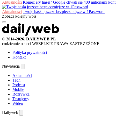
Aktualności
Koniec ery haseł? Google chwali się 400 milionami kont
Aktualności
Twoje hasła jeszcze bezpieczniejsze w 1Password
Zobacz kolejny wpis
© 2014-2026. DAILYWEB.PL
codziennie o sieci
WSZELKIE PRAWA ZASTRZEŻONE.
Polityka prywatności
Kontakt
Nawigacja
Aktualności
Tech
Podcast
Mobile
Rozrywka
Testujemy
Wideo
Dailyweb