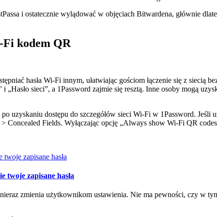
tPassa i ostatecznie wylądować w objęciach Bitwardena, głównie dlatego
i-Fi kodem QR
iać hasła Wi-Fi innym, ułatwiając gościom łączenie się z siecią be
” i „Hasło sieci”, a 1Password zajmie się resztą. Inne osoby mogą uzy
 uzyskaniu dostępu do szczegółów sieci Wi-Fi w 1Password. Jeśli uż
ty > Concealed Fields. Wyłączając opcję „Always show Wi-Fi QR codes
e twoje zapisane hasła
i, nieraz zmienia użytkownikom ustawienia. Nie ma pewności, czy w ty