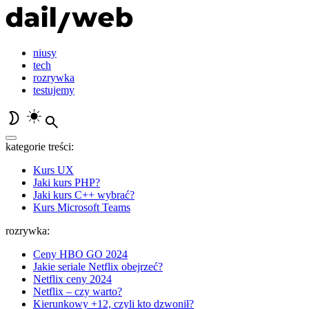
niusy
tech
rozrywka
testujemy
kategorie treści:
Kurs UX
Jaki kurs PHP?
Jaki kurs C++ wybrać?
Kurs Microsoft Teams
rozrywka:
Ceny HBO GO 2024
Jakie seriale Netflix obejrzeć?
Netflix ceny 2024
Netflix – czy warto?
Kierunkowy +12, czyli kto dzwonił?