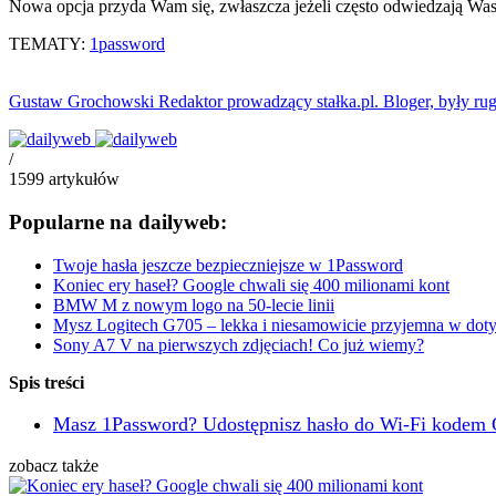
Nowa opcja przyda Wam się, zwłaszcza jeżeli często odwiedzają Was goś
TEMATY:
1password
Gustaw Grochowski
Redaktor prowadzący stałka.pl. Bloger, były ru
/
1599
artykułów
Popularne na dailyweb:
Twoje hasła jeszcze bezpieczniejsze w 1Password
Koniec ery haseł? Google chwali się 400 milionami kont
BMW M z nowym logo na 50-lecie linii
Mysz Logitech G705 – lekka i niesamowicie przyjemna w dot
Sony A7 V na pierwszych zdjęciach! Co już wiemy?
Spis treści
Masz 1Password? Udostępnisz hasło do Wi-Fi kodem
zobacz także