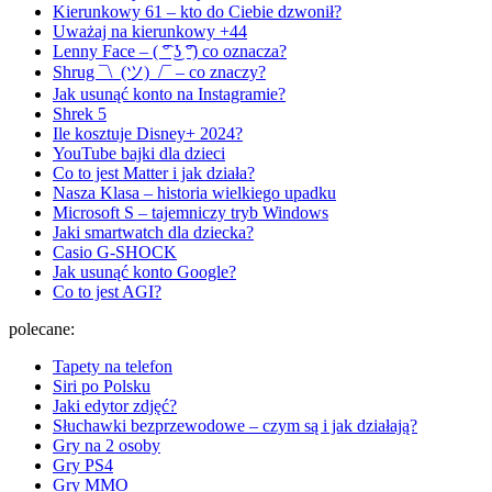
Kierunkowy 61 – kto do Ciebie dzwonił?
Uważaj na kierunkowy +44
Lenny Face – ( ͡° ͜ʖ ͡°) co oznacza?
Shrug ¯\_(ツ)_/¯ – co znaczy?
Jak usunąć konto na Instagramie?
Shrek 5
Ile kosztuje Disney+ 2024?
YouTube bajki dla dzieci
Co to jest Matter i jak działa?
Nasza Klasa – historia wielkiego upadku
Microsoft S – tajemniczy tryb Windows
Jaki smartwatch dla dziecka?
Casio G-SHOCK
Jak usunąć konto Google?
Co to jest AGI?
polecane:
Tapety na telefon
Siri po Polsku
Jaki edytor zdjęć?
Słuchawki bezprzewodowe – czym są i jak działają?
Gry na 2 osoby
Gry PS4
Gry MMO