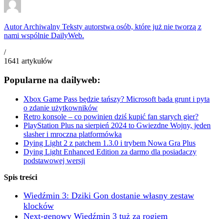
Autor Archiwalny
Teksty autorstwa osób, które już nie tworzą z
nami wspólnie DailyWeb.
/
1641
artykułów
Popularne na dailyweb:
Xbox Game Pass będzie tańszy? Microsoft bada grunt i pyta
o zdanie użytkowników
Retro konsole – co powinien dziś kupić fan starych gier?
PlayStation Plus na sierpień 2024 to Gwiezdne Wojny, jeden
slasher i mroczna platformówka
Dying Light 2 z patchem 1.3.0 i trybem Nowa Gra Plus
Dying Light Enhanced Edition za darmo dla posiadaczy
podstawowej wersji
Spis treści
Wiedźmin 3: Dziki Gon dostanie własny zestaw
klocków
Next-genowy Wiedźmin 3 tuż za rogiem