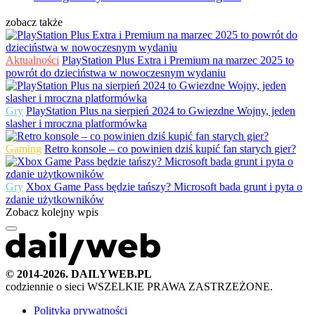
zobacz także
Aktualności
PlayStation Plus Extra i Premium na marzec 2025 to
powrót do dzieciństwa w nowoczesnym wydaniu
Gry
PlayStation Plus na sierpień 2024 to Gwiezdne Wojny, jeden
slasher i mroczna platformówka
Gaming
Retro konsole – co powinien dziś kupić fan starych gier?
Gry
Xbox Game Pass będzie tańszy? Microsoft bada grunt i pyta o
zdanie użytkowników
Zobacz kolejny wpis
© 2014-2026. DAILYWEB.PL
codziennie o sieci
WSZELKIE PRAWA ZASTRZEŻONE.
Polityka prywatności