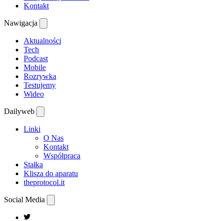
Kontakt
Nawigacja
Aktualności
Tech
Podcast
Mobile
Rozrywka
Testujemy
Wideo
Dailyweb
Linki
O Nas
Kontakt
Współpraca
Stałka
Klisza do aparatu
theprotocol.it
Social Media