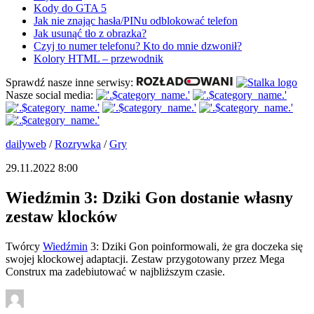
Kody do GTA 5
Jak nie znając hasła/PINu odblokować telefon
Jak usunąć tło z obrazka?
Czyj to numer telefonu? Kto do mnie dzwonił?
Kolory HTML – przewodnik
Sprawdź nasze inne serwisy:
Nasze social media:
dailyweb
/
Rozrywka
/
Gry
29.11.2022 8:00
Wiedźmin 3: Dziki Gon dostanie własny
zestaw klocków
Twórcy
Wiedźmin
3: Dziki Gon poinformowali, że gra doczeka się
swojej klockowej adaptacji. Zestaw przygotowany przez Mega
Construx ma zadebiutować w najbliższym czasie.