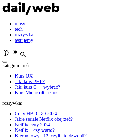
niusy
tech
rozrywka
testujemy
kategorie treści:
Kurs UX
Jaki kurs PHP?
Jaki kurs C++ wybrać?
Kurs Microsoft Teams
rozrywka:
Ceny HBO GO 2024
Jakie seriale Netflix obejrzeć?
Netflix ceny 2024
Netflix – czy warto?
Kierunkowy +12, czyli kto dzwonił?