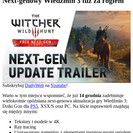
Next-genowy Wiedźmin 3 tuż za rogiem
Subskrybuj
DailyWeb
na
Youtube
!
Warto w tym miejscu wspomnieć, że już
14 grudnia
zadebiutuje
wielokrotnie opóźniana next-genowa aktualizacja gry Wiedźmin 3:
Dziki Gon dla
PS5
, XSX/S oraz PC. Na liście usprawnień znajdują
się między innymi:
Tekstury i modele w 4K
Ray tracing
Usprawniony gameplay z elementami inspirowanymi serialem