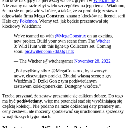
klocków bazujący na pierwszej walce z gryfem w
Wiedźminie
3.
Nie znamy na razie zbyt wielu szczegółów na jego temat. Wiadomo,
że ma się on pojawić wkrótce, a także, że za produkcję zestawu
odpowiada firma
Mega Construx
, znana z klocków na licencji serii
Halo czy
Pokémon
. Wiemy też, jak będzie prezentował się
klockowy Wiedźmin:
We've teamed up with
@MegaConstrux
on an exciting
new project. Build your own scene from The
Witcher
3: Wild Hunt with this light-up Collectors set. Coming
soon.
pic.twitter.com/7ddJ3gThtx
— The Witcher (@witchergame)
November 28, 2022
„Połączyliśmy siły z @MegaConstrux, by stworzyć
nowy, ekscytujący projekt. Zbuduj własną scenę z gry
Wiedźmin 3: Dziki Gon z tym podświetlanym
zestawem kolekcjonerskim. Dostępny wkrótce.”
Trzeba przyznać, że zestaw prezentuje się całkiem dobrze. Do tego
ma być
podświetlany
, więc ma potencjał stać się wyróżniającą się
częścią kolekcji. Nie podano na razie dokładnej daty premiery ani
ceny zestawu, ale możemy spodziewać się uruchomienia sprzedaży
w najbliższych tygodniach.