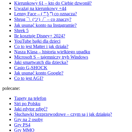
Kierunkowy 61 – kto do Ciebie dzwonił?
Uważaj na kierunkowy +44
Lenny Face – ( ͡° ͜ʖ ͡°) co oznacza?
Shrug ¯\_(ツ)_/¯ – co znaczy?
Jak usunąć konto na Instagramie?
Shrek 5
Ile kosztuje Disney+ 2024?
YouTube bajki dla dzieci
Co to jest Matter i jak działa?
Nasza Klasa – historia wielkiego upadku
Microsoft S – tajemniczy tryb Windows
Jaki smartwatch dla dziecka?
Casio G-SHOCK
Jak usunąć konto Google?
Co to jest AGI?
polecane:
Tapety na telefon
Siri po Polsku
Jaki edytor zdjęć?
Słuchawki bezprzewodowe – czym są i jak działają?
Gry na 2 osoby
Gry PS4
Gry MMO