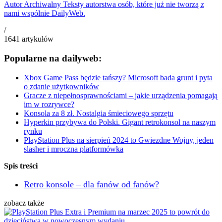
Autor Archiwalny
Teksty autorstwa osób, które już nie tworzą z
nami wspólnie DailyWeb.
/
1641
artykułów
Popularne na dailyweb:
Xbox Game Pass będzie tańszy? Microsoft bada grunt i pyta
o zdanie użytkowników
Gracze z niepełnosprawnościami – jakie urządzenia pomagają
im w rozrywce?
Konsola za 8 zł. Nostalgia śmieciowego sprzętu
Hyperkin przybywa do Polski. Gigant retrokonsol na naszym
rynku
PlayStation Plus na sierpień 2024 to Gwiezdne Wojny, jeden
slasher i mroczna platformówka
Spis treści
Retro konsole – dla fanów od fanów?
zobacz także