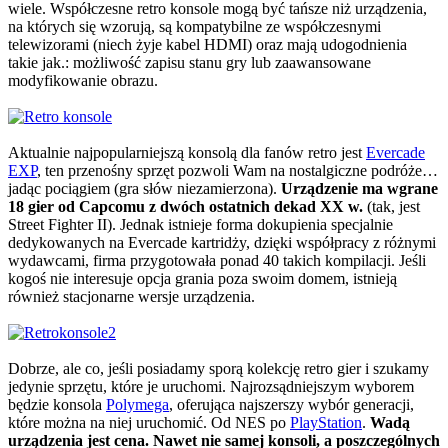
wiele. Współczesne retro konsole mogą być tańsze niż urządzenia,
na których się wzorują, są kompatybilne ze współczesnymi
telewizorami (niech żyje kabel HDMI) oraz mają udogodnienia
takie jak.: możliwość zapisu stanu gry lub zaawansowane
modyfikowanie obrazu.
Aktualnie najpopularniejszą konsolą dla fanów retro jest
Evercade
EXP
, ten przenośny sprzęt pozwoli Wam na nostalgiczne podróże…
jadąc pociągiem (gra słów niezamierzona).
Urządzenie ma wgrane
18 gier od Capcomu z dwóch ostatnich dekad XX w.
(tak, jest
Street Fighter II). Jednak istnieje forma dokupienia specjalnie
dedykowanych na Evercade kartridży, dzięki współpracy z różnymi
wydawcami, firma przygotowała ponad 40 takich kompilacji. Jeśli
kogoś nie interesuje opcja grania poza swoim domem, istnieją
również stacjonarne wersje urządzenia.
Dobrze, ale co, jeśli posiadamy sporą kolekcję retro gier i szukamy
jedynie sprzętu, które je uruchomi. Najrozsądniejszym wyborem
będzie konsola
Polymega
, oferująca najszerszy wybór generacji,
które można na niej uruchomić. Od NES po
PlayStation
.
Wadą
urządzenia jest cena. Nawet nie samej konsoli, a poszczególnych