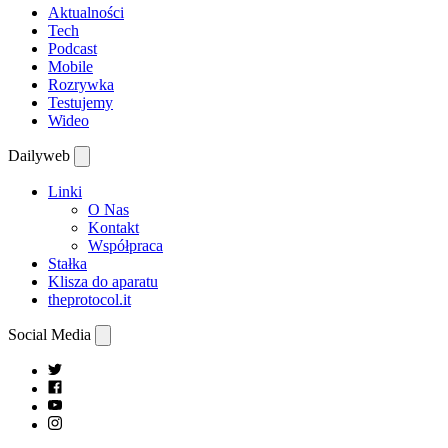
Aktualności
Tech
Podcast
Mobile
Rozrywka
Testujemy
Wideo
Dailyweb
Linki
O Nas
Kontakt
Współpraca
Stałka
Klisza do aparatu
theprotocol.it
Social Media