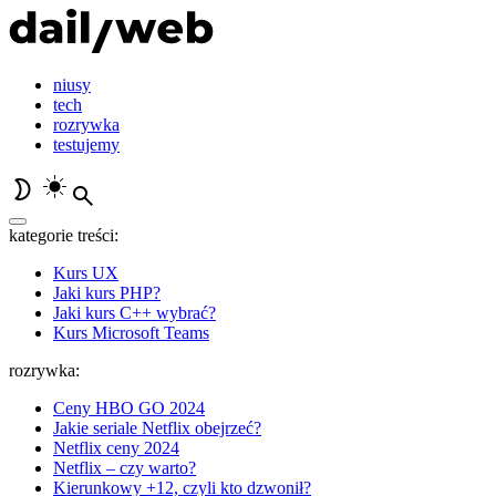
niusy
tech
rozrywka
testujemy
kategorie treści:
Kurs UX
Jaki kurs PHP?
Jaki kurs C++ wybrać?
Kurs Microsoft Teams
rozrywka:
Ceny HBO GO 2024
Jakie seriale Netflix obejrzeć?
Netflix ceny 2024
Netflix – czy warto?
Kierunkowy +12, czyli kto dzwonił?