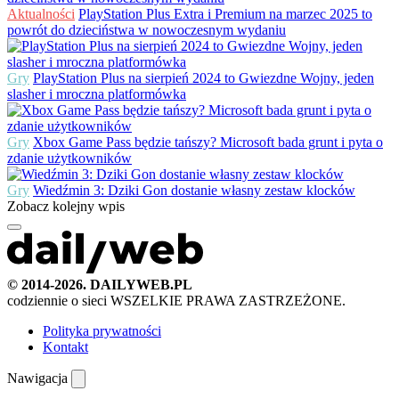
Aktualności
PlayStation Plus Extra i Premium na marzec 2025 to
powrót do dzieciństwa w nowoczesnym wydaniu
Gry
PlayStation Plus na sierpień 2024 to Gwiezdne Wojny, jeden
slasher i mroczna platformówka
Gry
Xbox Game Pass będzie tańszy? Microsoft bada grunt i pyta o
zdanie użytkowników
Gry
Wiedźmin 3: Dziki Gon dostanie własny zestaw klocków
Zobacz kolejny wpis
© 2014-2026. DAILYWEB.PL
codziennie o sieci
WSZELKIE PRAWA ZASTRZEŻONE.
Polityka prywatności
Kontakt
Nawigacja