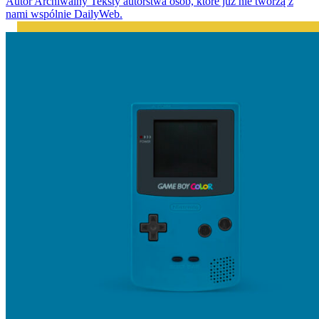
Autor Archiwalny
Teksty autorstwa osób, które już nie tworzą z
nami wspólnie DailyWeb.