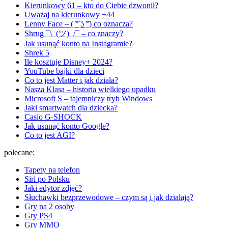
Kierunkowy 61 – kto do Ciebie dzwonił?
Uważaj na kierunkowy +44
Lenny Face – ( ͡° ͜ʖ ͡°) co oznacza?
Shrug ¯\_(ツ)_/¯ – co znaczy?
Jak usunąć konto na Instagramie?
Shrek 5
Ile kosztuje Disney+ 2024?
YouTube bajki dla dzieci
Co to jest Matter i jak działa?
Nasza Klasa – historia wielkiego upadku
Microsoft S – tajemniczy tryb Windows
Jaki smartwatch dla dziecka?
Casio G-SHOCK
Jak usunąć konto Google?
Co to jest AGI?
polecane:
Tapety na telefon
Siri po Polsku
Jaki edytor zdjęć?
Słuchawki bezprzewodowe – czym są i jak działają?
Gry na 2 osoby
Gry PS4
Gry MMO