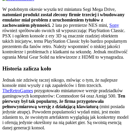
W podobnym okresie wyszła też miniatura Segi Mega Drive,
natomiast produkt został zlecony firmie trzeciej i wbudowany
emulator miał problem z uruchomieniem tytułów z
zachowaniem płynności.
2 lata po premierze NES mini,
Sony
również spróbowało swoich sił wypuszczając PlayStation Classic.
PSX i ogółem konsole z ery 3D są znacznie rzadziej obiektem
takich inicjatyw, temu PlayStation Classic było bardzo popularnym
prezentem dla fanów retro. Należy wspomnieć o niskiej jakości
kontrolerze i problemach z klatkami na sekundę. Jednak możliwość
ogrania Metal Gear Solid na telewizorze z HDMI to wynagradza.
Historia zalicza koło
Jednak nie zdziwię raczej nikogo, mówiąc o tym, że najlepsze
konsole mini wyszły z rąk zapaleńców i firm trzecich.
TheRetroGames
przygotowało miniaturowe wersje pradziadków
gamingowych komputerów: Commodore 64 oraz Amigi 500.
Ten
pierwszy był tak popularny, że firma przygotowała
pełnowymiarową wersję z działającą klawiaturą
(mini posiada
jedynie atrapę). Powodem popularności wydań mini, jest moim
zdaniem to, że swoistym artefaktem wyglądają jak konkretny model
i oferują jedynie określony na nią pakiet gier. Są swoistą esencją
danej generacji konsol.