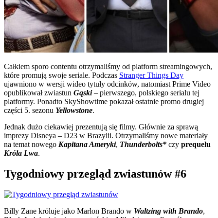
Całkiem sporo contentu otrzymaliśmy od platform streamingowych,
które promują swoje seriale. Podczas
Stranger Things Day
ujawniono w wersji wideo tytuły odcinków, natomiast Prime Video
opublikował zwiastun
Gąski
– pierwszego, polskiego serialu tej
platformy. Ponadto SkyShowtime pokazał ostatnie promo drugiej
części 5. sezonu
Yellowstone
.
Jednak dużo ciekawiej prezentują się filmy. Głównie za sprawą
imprezy Disneya – D23 w Brazylii. Otrzymaliśmy nowe materiały
na temat nowego
Kapitana Ameryki
,
Thunderbolts*
czy
prequelu
Króla Lwa
.
Tygodniowy przegląd zwiastunów #6
Billy Zane króluje jako Marlon Brando w
Waltzing with Brando
,