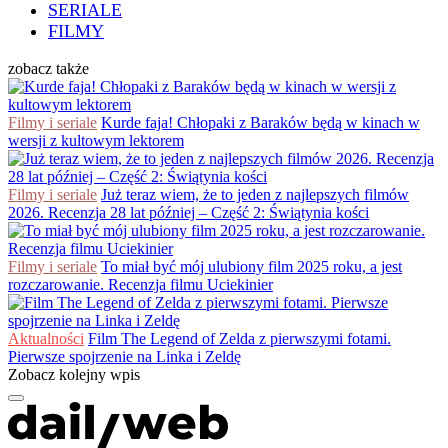
SERIALE
FILMY
zobacz także
Filmy i seriale
Kurde faja! Chłopaki z Baraków będą w kinach w
wersji z kultowym lektorem
Filmy i seriale
Już teraz wiem, że to jeden z najlepszych filmów
2026. Recenzja 28 lat później – Część 2: Świątynia kości
Filmy i seriale
To miał być mój ulubiony film 2025 roku, a jest
rozczarowanie. Recenzja filmu Uciekinier
Aktualności
Film The Legend of Zelda z pierwszymi fotami.
Pierwsze spojrzenie na Linka i Zeldę
Zobacz kolejny wpis