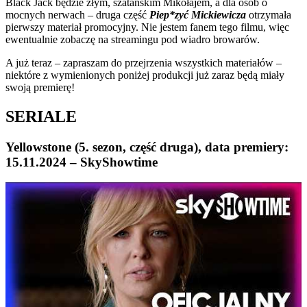
Black Jack będzie złym, szatańskim Mikołajem, a dla osób o
mocnych nerwach – druga część
Piep*zyć Mickiewicza
otrzymała
pierwszy materiał promocyjny. Nie jestem fanem tego filmu, więc
ewentualnie zobaczę na streamingu pod wiadro browarów.
A już teraz – zapraszam do przejrzenia wszystkich materiałów –
niektóre z wymienionych poniżej produkcji już zaraz będą miały
swoją premierę!
SERIALE
Yellowstone (5. sezon, część druga), data premiery:
15.11.2024 – SkyShowtime