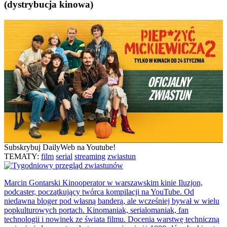
(dystrybucja kinowa)
Subskrybuj DailyWeb na Youtube!
TEMATY:
film
serial
streaming
zwiastun
Marcin Gontarski
Kinooperator w warszawskim kinie Iluzjon,
podcaster, początkujący twórca kompilacji na YouTube. Od
niedawna bloger pod własną banderą, ale wcześniej bywał w wielu
popkulturowych portach. Kinomaniak, serialomaniak, fan
technologii i nowinek ze świata filmu. Docenia warstwę techniczną