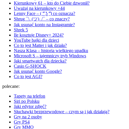
Kierunkowy 61 – kto do Ciebie dzwonił?
Uważaj na kierunkowy +44
Lenny Face – ( ͡° ͜ʖ ͡°) co oznacza?
Shrug ¯\_(ツ)_/¯ – co znaczy?
Jak usunąć konto na Instagramie?
Shrek 5
Ile kosztuje Disney+ 2024?
YouTube bajki dla dzieci
Co to jest Matter i jak działa?
Nasza Klasa – historia wielkiego upadku
Microsoft S – tajemniczy tryb Windows
Jaki smartwatch dla dziecka?
Casio G-SHOCK
Jak usunąć konto Google?
Co to jest AGI?
polecane:
Tapety na telefon
Siri po Polsku
Jaki edytor zdjęć?
Słuchawki bezprzewodowe – czym są i jak działają?
Gry na 2 osoby
Gry PS4
Gry MMO