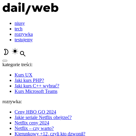
niusy
tech
rozrywka
testujemy
kategorie treści:
Kurs UX
Jaki kurs PHP?
Jaki kurs C++ wybrać?
Kurs Microsoft Teams
rozrywka:
Ceny HBO GO 2024
Jakie seriale Netflix obejrzeć?
Netflix ceny 2024
Netflix – czy warto?
Kierunkowy +12, czyli kto dzwonił?