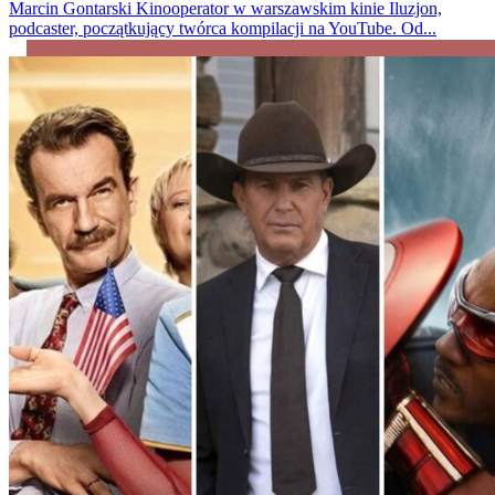
Marcin Gontarski
Kinooperator w warszawskim kinie Iluzjon,
podcaster, początkujący twórca kompilacji na YouTube. Od...