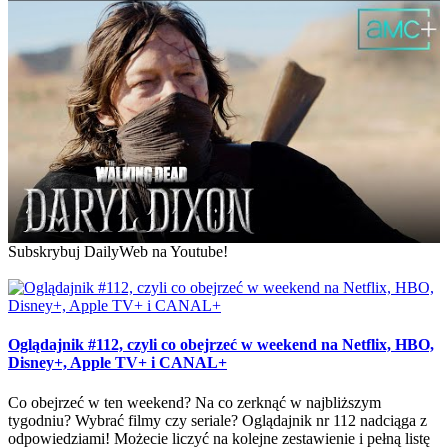
Subskrybuj DailyWeb na Youtube!
Oglądajnik #112, czyli co obejrzeć w weekend na Netflix, HBO,
Disney+, Apple TV+ i CANAL+
Co obejrzeć w ten weekend? Na co zerknąć w najbliższym
tygodniu? Wybrać filmy czy seriale? Oglądajnik nr 112 nadciąga z
odpowiedziami! Możecie liczyć na kolejne zestawienie i pełną listę