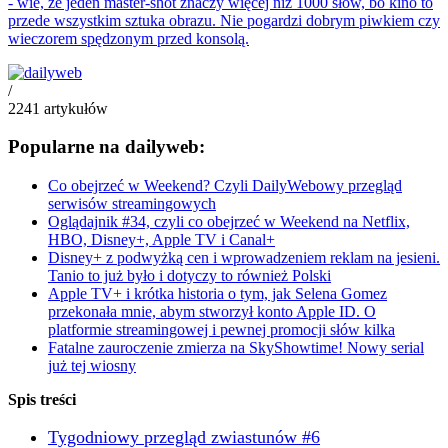
- wie, że jeden master-shot znaczy więcej niż 1000 słów, bo kino to
przede wszystkim sztuka obrazu. Nie pogardzi dobrym piwkiem czy
wieczorem spędzonym przed konsolą.
/
2241
artykułów
Popularne na dailyweb:
Co obejrzeć w Weekend? Czyli DailyWebowy przegląd
serwisów streamingowych
Oglądajnik #34, czyli co obejrzeć w Weekend na Netflix,
HBO, Disney+, Apple TV i Canal+
Disney+ z podwyżką cen i wprowadzeniem reklam na jesieni.
Tanio to już było i dotyczy to również Polski
Apple TV+ i krótka historia o tym, jak Selena Gomez
przekonała mnie, abym stworzył konto Apple ID. O
platformie streamingowej i pewnej promocji słów kilka
Fatalne zauroczenie zmierza na SkyShowtime! Nowy serial
już tej wiosny
Spis treści
Tygodniowy przegląd zwiastunów #6