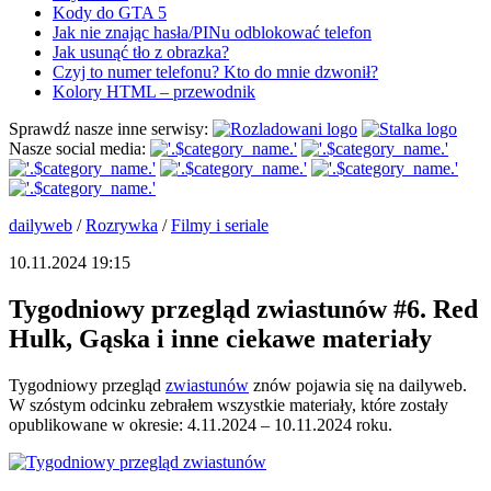
Kody do GTA 5
Jak nie znając hasła/PINu odblokować telefon
Jak usunąć tło z obrazka?
Czyj to numer telefonu? Kto do mnie dzwonił?
Kolory HTML – przewodnik
Sprawdź nasze inne serwisy:
Nasze social media:
dailyweb
/
Rozrywka
/
Filmy i seriale
10.11.2024 19:15
Tygodniowy przegląd zwiastunów #6. Red
Hulk, Gąska i inne ciekawe materiały
Tygodniowy przegląd
zwiastunów
znów pojawia się na dailyweb.
W szóstym odcinku zebrałem wszystkie materiały, które zostały
opublikowane w okresie: 4.11.2024 – 10.11.2024 roku.