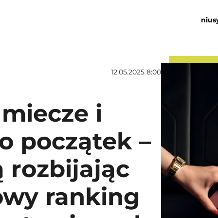
nius
12.05.2025 8:00
 miecze i
ko początek –
 rozbijając
owy ranking