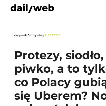
dailyweb
/
rozrywka
/
LIFESTYLE
Protezy, siodło,
piwko, a to tyl
co Polacy gubią
się Uberem? N