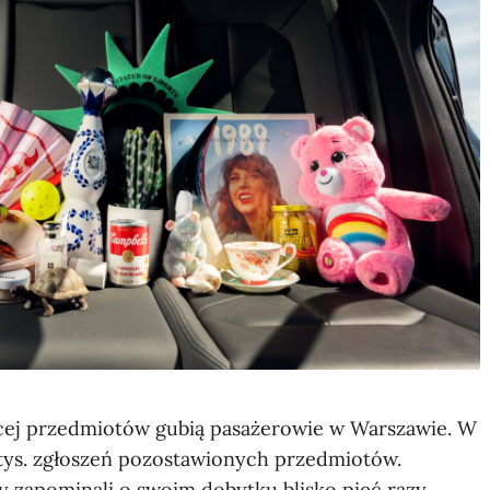
ęcej przedmiotów gubią pasażerowie w Warszawie. W
0 tys. zgłoszeń pozostawionych przedmiotów.
cy zapominali o swoim dobytku blisko pięć razy