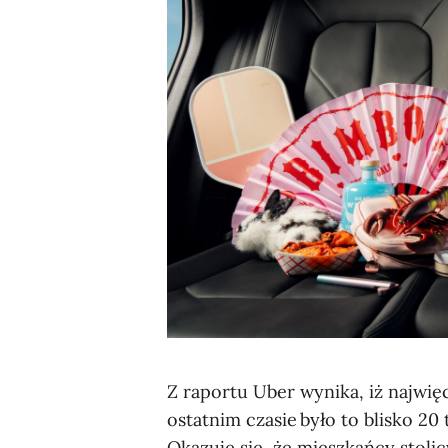
Z raportu Uber wynika, iż najwi
ostatnim czasie było to blisko 2
Okazuje się, że mieszkańcy stoli